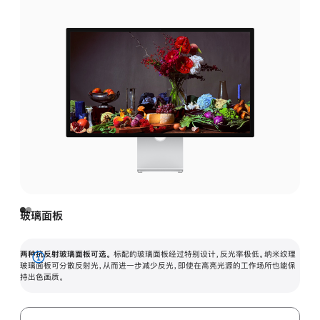
玻璃面板
两种抗反射玻璃面板可选。
标配的玻璃面板经过特别设计，反光率极低。纳米纹理
展
玻璃面板可分散反射光，从而进一步减少反光，即使在高亮光源的工作场所也能保
持出色画质。
开