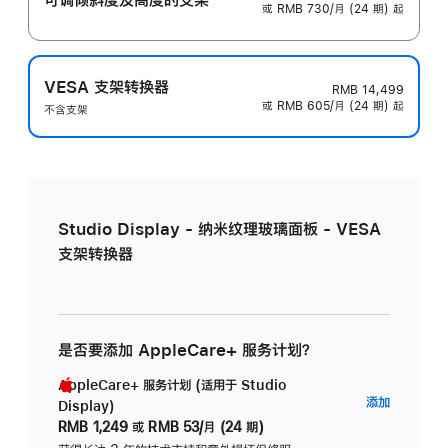
或 RMB 730/月 (24 期) 起
VESA 支架转换器
RMB 14,499
或 RMB 605/月 (24 期) 起
不含支架
Studio Display - 纳米纹理玻璃面板 - VESA
支架转换器
是否要添加 AppleCare+ 服务计划？
AppleCare+ 服务计划 (适用于 Studio
AppleC
添加
Display)
服
RMB 1,249
或
RMB 53/月 (24 期)