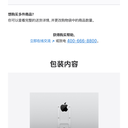
板
-
想购买多件商品？
VESA
你可以查看完整的送货详情，并更改购物袋中的商品数量。
支
架
转
获得购买帮助，
换
立即在线交流
(在
或致电
400-666-8800
。
器
新
的
窗
分
口
包装内容
期
中
付
打
款
开)
选
项)