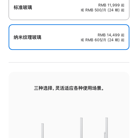
RMB 11,999
起
标准玻璃
或 RMB 500/月 (24 期) 起
RMB 14,499
起
纳米纹理玻璃
或 RMB 605/月 (24 期) 起
三种选择，灵活适应各种使用场景。
标