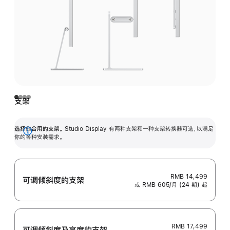
支架
选择你合用的支架。
Studio Display 有两种支架和一种支架转换器可选，以满足
展
你的各种安装需求。
开
RMB 14,499
可调倾斜度的支架
或 RMB 605/月 (24 期) 起
RMB 17,499
可调倾斜度及高‍度的支‍架