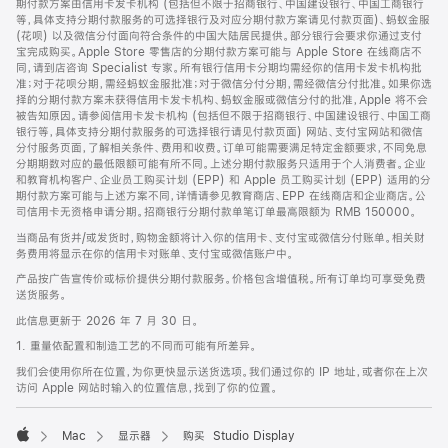
期付款方案由信用卡发卡机构 (包括但不限于招商银行、中国建设银行、中国工商银行
等，具体支持分期付款服务的可选择银行及对应分期付款方案请见付款页面)、蚂蚁金服
(花呗) 以及微信分付面向符合条件的中国大陆居民提供。部分银行会要求你通过支付
宝完成购买。Apple Store 零售店的分期付款方案可能与 Apple Store 在线商店不
同，请到店咨询 Specialist 专家。所有银行信用卡分期均需经你的信用卡发卡机构批
准；对于花呗分期，需经蚂蚁金服批准；对于微信分付分期，需经微信分付批准。如果你选
择的分期付款方案未获得信用卡发卡机构、蚂蚁金服或微信分付的批准，Apple 将不会
被告知原因。请参阅信用卡发卡机构 (包括但不限于招商银行、中国建设银行、中国工商
银行等，具体支持分期付款服务的可选择银行请见付款页面) 网站、支付宝网站和微信
分付服务页面，了解相关条件、费用和收费。订单可能需要满足特定金额要求，不同免息
分期期数对应的最低限额可能有所不同。上述分期付款服务只适用于个人消费者。企业
和教育机构客户、企业员工购买计划 (EPP) 和 Apple 员工购买计划 (EPP) 适用的分
期付款方案可能与上述方案不同，详情请参见教育商店、EPP 在线商店和企业商店。公
司信用卡无资格申请分期。招商银行分期付款单笔订单最高限额为 RMB 150000。
当商品有货并/或发货时，购物金额将计入你的信用卡、支付宝或微信分付账单。相关财
务费用将显示在你的信用卡对账单、支付宝或微信账户中。
产品按广告宣传价或标价提供分期付款服务。价格包含增值税。所有订单均可享受免费
送货服务。
此信息更新于 2026 年 7 月 30 日。
1. 重量依配置和制造工艺的不同而可能有所差异。
我们会使用你所在位置，为你更快显示送货选项。我们通过你的 IP 地址，或者你在上次
访问 Apple 网站时输入的位置信息，找到了你的位置。
Mac
显示器
购买 Studio Display