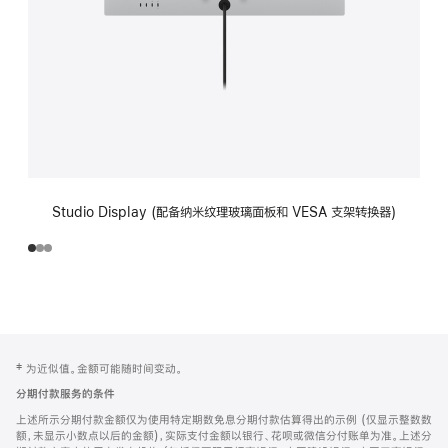
Studio Display (配备纳米纹理玻璃面板和 VESA 支架转换器)
网
脚
‡ 为近似值。金额可能随时间变动。
注
页
分期付款服务的条件
页
上述所示分期付款金额仅为使用特定期数免息分期付款估算得出的示例 (仅显示整数数
脚
额，未显示小数点以后的金额)，实际支付金额以银行、花呗或微信分付账单为准。上述分