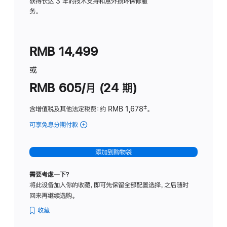
务
获得长达 3 年的技术支持和意外损坏保修服
务。
计
划
(适
RMB 14,499
用
于
或
Studio
RMB 605/月 (24 期)
Display
含增值税及其他法定税费
：约 RMB 1,678
脚
‡。
注
可享免息分期付款
(Studio
Display
-
添加到购物袋
纳
米
需要考虑一下？
纹
将此设备加入你的收藏，即可先保留全部配置选择，之后随时
理
回来再继续选购。
玻
璃
收藏
面