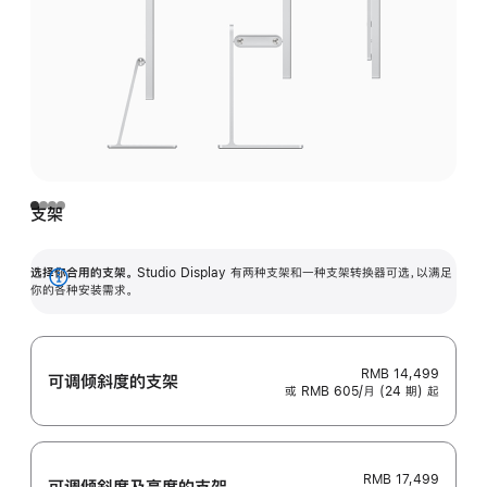
支架
选择你合用的支架。
Studio Display 有两种支架和一种支架转换器可选，以满足
展
你的各种安装需求。
开
RMB 14,499
可调倾斜度的支架
或 RMB 605/月 (24 期) 起
RMB 17,499
可调倾斜度及高‍度的支‍架