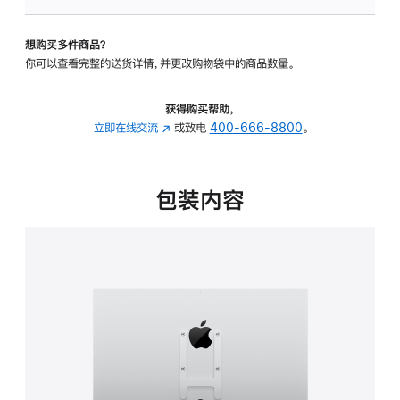
板
-
想购买多件商品？
VESA
你可以查看完整的送货详情，并更改购物袋中的商品数量。
支
架
转
获得购买帮助，
换
立即在线交流
(在
或致电
400-666-8800
。
器
新
的
窗
分
口
包装内容
期
中
付
打
款
开)
选
项)