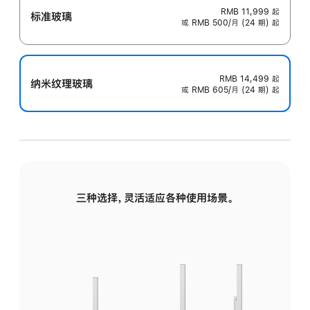
RMB 11,999
起
标准玻璃
或 RMB 500/月 (24 期) 起
RMB 14,499
起
纳米纹理玻璃
或 RMB 605/月 (24 期) 起
三种选择，灵活适应各种使用场景。
标