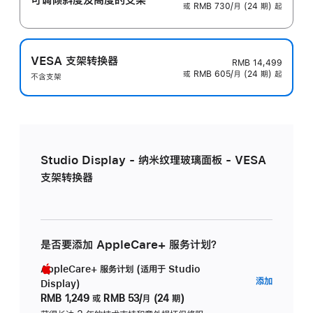
或 RMB 730/月 (24 期) 起
VESA 支架转换器
RMB 14,499
或 RMB 605/月 (24 期) 起
不含支架
Studio Display - 纳米纹理玻璃面板 - VESA
支架转换器
是否要添加 AppleCare+ 服务计划？
AppleCare+ 服务计划 (适用于 Studio
AppleC
添加
Display)
服
RMB 1,249
或
RMB 53/月 (24 期)