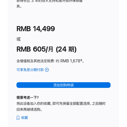
务
获得长达 3 年的技术支持和意外损坏保修服
务。
计
划
(适
RMB 14,499
用
于
或
Studio
RMB 605/月 (24 期)
Display
含增值税及其他法定税费
：约 RMB 1,678
脚
‡。
注
可享免息分期付款
(Studio
Display
-
添加到购物袋
纳
米
需要考虑一下？
纹
将此设备加入你的收藏，即可先保留全部配置选择，之后随时
理
回来再继续选购。
玻
璃
收藏
面