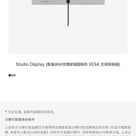
Studio Display (配备纳米纹理玻璃面板和 VESA 支架转换器)
网
脚
‡ 为近似值。金额可能随时间变动。
注
页
分期付款服务的条件
页
上述所示分期付款金额仅为使用特定期数免息分期付款估算得出的示例 (仅显示整数数
脚
额，未显示小数点以后的金额)，实际支付金额以银行、花呗或微信分付账单为准。上述分