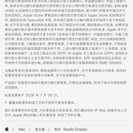
期付款方案由信用卡发卡机构 (包括但不限于招商银行、中国建设银行、中国工商银行
等，具体支持分期付款服务的可选择银行及对应分期付款方案请见付款页面)、蚂蚁金服
(花呗) 以及微信分付面向符合条件的中国大陆居民提供。部分银行会要求你通过支付
宝完成购买。Apple Store 零售店的分期付款方案可能与 Apple Store 在线商店不
同，请到店咨询 Specialist 专家。所有银行信用卡分期均需经你的信用卡发卡机构批
准；对于花呗分期，需经蚂蚁金服批准；对于微信分付分期，需经微信分付批准。如果你选
择的分期付款方案未获得信用卡发卡机构、蚂蚁金服或微信分付的批准，Apple 将不会
被告知原因。请参阅信用卡发卡机构 (包括但不限于招商银行、中国建设银行、中国工商
银行等，具体支持分期付款服务的可选择银行请见付款页面) 网站、支付宝网站和微信
分付服务页面，了解相关条件、费用和收费。订单可能需要满足特定金额要求，不同免息
分期期数对应的最低限额可能有所不同。上述分期付款服务只适用于个人消费者。企业
和教育机构客户、企业员工购买计划 (EPP) 和 Apple 员工购买计划 (EPP) 适用的分
期付款方案可能与上述方案不同，详情请参见教育商店、EPP 在线商店和企业商店。公
司信用卡无资格申请分期。招商银行分期付款单笔订单最高限额为 RMB 150000。
当商品有货并/或发货时，购物金额将计入你的信用卡、支付宝或微信分付账单。相关财
务费用将显示在你的信用卡对账单、支付宝或微信账户中。
产品按广告宣传价或标价提供分期付款服务。价格包含增值税。所有订单均可享受免费
送货服务。
此信息更新于 2026 年 7 月 30 日。
1. 重量依配置和制造工艺的不同而可能有所差异。
我们会使用你所在位置，为你更快显示送货选项。我们通过你的 IP 地址，或者你在上次
访问 Apple 网站时输入的位置信息，找到了你的位置。
Mac
显示器
购买 Studio Display