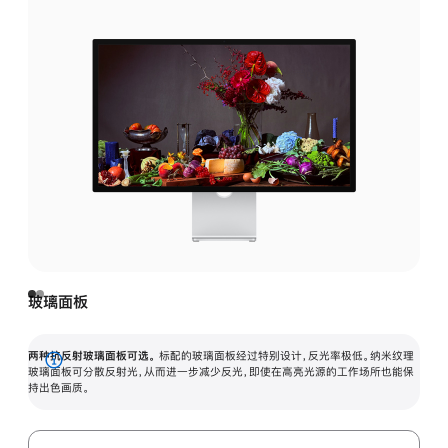
玻璃面板
两种抗反射玻璃面板可选。
标配的玻璃面板经过特别设计，反光率极低。纳米纹理
展
玻璃面板可分散反射光，从而进一步减少反光，即使在高亮光源的工作场所也能保
持出色画质。
开