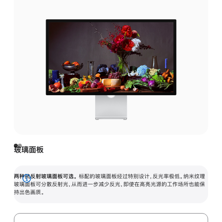
玻璃面板
两种抗反射玻璃面板可选。
标配的玻璃面板经过特别设计，反光率极低。纳米纹理
展
玻璃面板可分散反射光，从而进一步减少反光，即使在高亮光源的工作场所也能保
持出色画质。
开