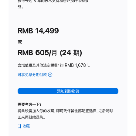
务
获得长达 3 年的技术支持和意外损坏保修服
务。
计
划
(适
RMB 14,499
用
于
或
Studio
RMB 605/月 (24 期)
Display
含增值税及其他法定税费
：约 RMB 1,678
脚
‡。
注
可享免息分期付款
(Studio
Display
-
添加到购物袋
纳
米
需要考虑一下？
纹
将此设备加入你的收藏，即可先保留全部配置选择，之后随时
理
回来再继续选购。
玻
璃
收藏
面