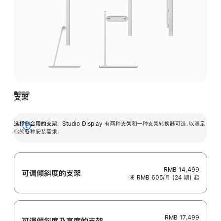
支架
选择你合用的支架。
Studio Display 有两种支架和一种支架转换器可选，以满足
展
你的各种安装需求。
开
RMB 14,499
可调倾斜度的支架
或 RMB 605/月 (24 期) 起
RMB 17,499
可调倾斜度及高‍度的支‍架