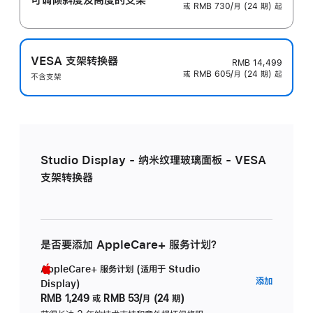
或 RMB 730/月 (24 期) 起
VESA 支架转换器
RMB 14,499
或 RMB 605/月 (24 期) 起
不含支架
Studio Display - 纳米纹理玻璃面板 - VESA
支架转换器
是否要添加 AppleCare+ 服务计划？
AppleCare+ 服务计划 (适用于 Studio
AppleC
添加
Display)
服
RMB 1,249
或
RMB 53/月 (24 期)