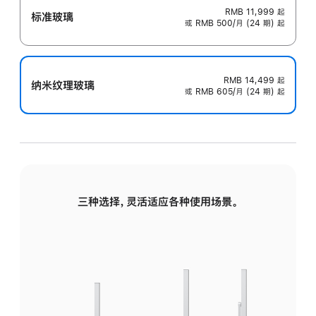
RMB 11,999
起
标准玻璃
或 RMB 500/月 (24 期) 起
RMB 14,499
起
纳米纹理玻璃
或 RMB 605/月 (24 期) 起
三种选择，灵活适应各种使用场景。
标