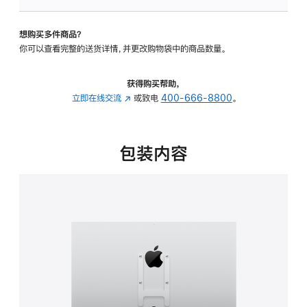
板
-
想购买多件商品？
VESA
你可以查看完整的送货详情，并更改购物袋中的商品数量。
支
架
转
获得购买帮助，
换
立即在线交流
(在
或致电
400-666-8800
。
器
新
的
窗
分
口
包装内容
期
中
付
打
款
开)
选
项)