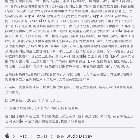
期付款方案由信用卡发卡机构 (包括但不限于招商银行、中国建设银行、中国工商银行
等，具体支持分期付款服务的可选择银行及对应分期付款方案请见付款页面)、蚂蚁金服
(花呗) 以及微信分付面向符合条件的中国大陆居民提供。部分银行会要求你通过支付
宝完成购买。Apple Store 零售店的分期付款方案可能与 Apple Store 在线商店不
同，请到店咨询 Specialist 专家。所有银行信用卡分期均需经你的信用卡发卡机构批
准；对于花呗分期，需经蚂蚁金服批准；对于微信分付分期，需经微信分付批准。如果你选
择的分期付款方案未获得信用卡发卡机构、蚂蚁金服或微信分付的批准，Apple 将不会
被告知原因。请参阅信用卡发卡机构 (包括但不限于招商银行、中国建设银行、中国工商
银行等，具体支持分期付款服务的可选择银行请见付款页面) 网站、支付宝网站和微信
分付服务页面，了解相关条件、费用和收费。订单可能需要满足特定金额要求，不同免息
分期期数对应的最低限额可能有所不同。上述分期付款服务只适用于个人消费者。企业
和教育机构客户、企业员工购买计划 (EPP) 和 Apple 员工购买计划 (EPP) 适用的分
期付款方案可能与上述方案不同，详情请参见教育商店、EPP 在线商店和企业商店。公
司信用卡无资格申请分期。招商银行分期付款单笔订单最高限额为 RMB 150000。
当商品有货并/或发货时，购物金额将计入你的信用卡、支付宝或微信分付账单。相关财
务费用将显示在你的信用卡对账单、支付宝或微信账户中。
产品按广告宣传价或标价提供分期付款服务。价格包含增值税。所有订单均可享受免费
送货服务。
此信息更新于 2026 年 7 月 30 日。
1. 重量依配置和制造工艺的不同而可能有所差异。
我们会使用你所在位置，为你更快显示送货选项。我们通过你的 IP 地址，或者你在上次
访问 Apple 网站时输入的位置信息，找到了你的位置。
Mac
显示器
购买 Studio Display