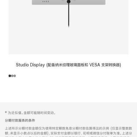
Studio Display (配备纳米纹理玻璃面板和 VESA 支架转换器)
网
脚
‡ 为近似值。金额可能随时间变动。
注
页
分期付款服务的条件
页
上述所示分期付款金额仅为使用特定期数免息分期付款估算得出的示例 (仅显示整数数
脚
额，未显示小数点以后的金额)，实际支付金额以银行、花呗或微信分付账单为准。上述分