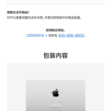
板
-
想购买多件商品？
VESA
你可以查看完整的送货详情，并更改购物袋中的商品数量。
支
架
转
获得购买帮助，
换
立即在线交流
(在
或致电
400-666-8800
。
器
新
的
窗
分
口
包装内容
期
中
付
打
款
开)
选
项)