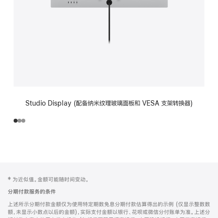
Studio Display (配备纳米纹理玻璃面板和 VESA 支架转换器)
网
脚
‡ 为近似值。金额可能随时间变动。
注
页
分期付款服务的条件
页
上述所示分期付款金额仅为使用特定期数免息分期付款估算得出的示例 (仅显示整数数
脚
额，未显示小数点以后的金额)，实际支付金额以银行、花呗或微信分付账单为准。上述分