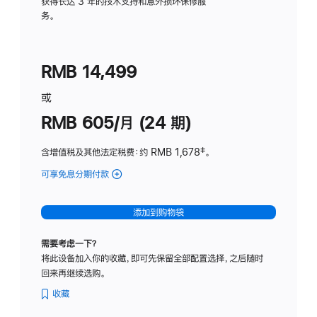
务
获得长达 3 年的技术支持和意外损坏保修服
务。
计
划
(适
RMB 14,499
用
于
或
Studio
RMB 605/月 (24 期)
Display
含增值税及其他法定税费
：约 RMB 1,678
脚
‡。
注
可享免息分期付款
(Studio
Display
-
添加到购物袋
纳
米
需要考虑一下？
纹
将此设备加入你的收藏，即可先保留全部配置选择，之后随时
理
回来再继续选购。
玻
璃
收藏
面