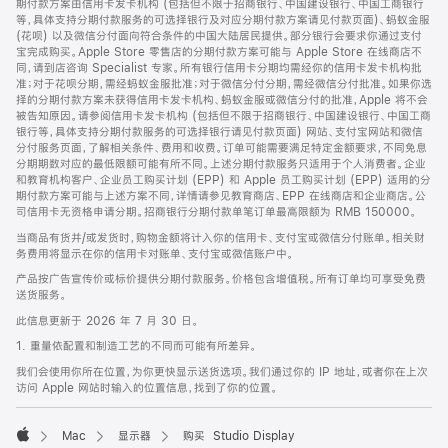
期付款方案由信用卡发卡机构 (包括但不限于招商银行、中国建设银行、中国工商银行
等，具体支持分期付款服务的可选择银行及对应分期付款方案请见付款页面)、蚂蚁金服
(花呗) 以及微信分付面向符合条件的中国大陆居民提供。部分银行会要求你通过支付
宝完成购买。Apple Store 零售店的分期付款方案可能与 Apple Store 在线商店不
同，请到店咨询 Specialist 专家。所有银行信用卡分期均需经你的信用卡发卡机构批
准；对于花呗分期，需经蚂蚁金服批准；对于微信分付分期，需经微信分付批准。如果你选
择的分期付款方案未获得信用卡发卡机构、蚂蚁金服或微信分付的批准，Apple 将不会
被告知原因。请参阅信用卡发卡机构 (包括但不限于招商银行、中国建设银行、中国工商
银行等，具体支持分期付款服务的可选择银行请见付款页面) 网站、支付宝网站和微信
分付服务页面，了解相关条件、费用和收费。订单可能需要满足特定金额要求，不同免息
分期期数对应的最低限额可能有所不同。上述分期付款服务只适用于个人消费者。企业
和教育机构客户、企业员工购买计划 (EPP) 和 Apple 员工购买计划 (EPP) 适用的分
期付款方案可能与上述方案不同，详情请参见教育商店、EPP 在线商店和企业商店。公
司信用卡无资格申请分期。招商银行分期付款单笔订单最高限额为 RMB 150000。
当商品有货并/或发货时，购物金额将计入你的信用卡、支付宝或微信分付账单。相关财
务费用将显示在你的信用卡对账单、支付宝或微信账户中。
产品按广告宣传价或标价提供分期付款服务。价格包含增值税。所有订单均可享受免费
送货服务。
此信息更新于 2026 年 7 月 30 日。
1. 重量依配置和制造工艺的不同而可能有所差异。
我们会使用你所在位置，为你更快显示送货选项。我们通过你的 IP 地址，或者你在上次
访问 Apple 网站时输入的位置信息，找到了你的位置。
Mac
显示器
购买 Studio Display