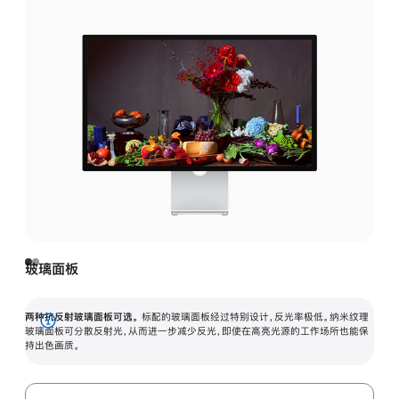
玻璃面板
两种抗反射玻璃面板可选。
标配的玻璃面板经过特别设计，反光率极低。纳米纹理
展
玻璃面板可分散反射光，从而进一步减少反光，即使在高亮光源的工作场所也能保
持出色画质。
开