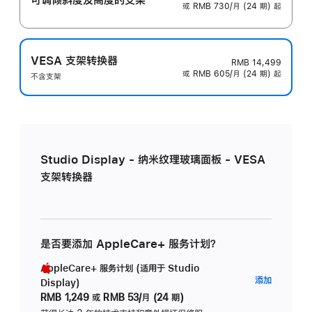
或 RMB 730/月 (24 期) 起
VESA 支架转换器
RMB 14,499
或 RMB 605/月 (24 期) 起
不含支架
Studio Display - 纳米纹理玻璃面板 - VESA
支架转换器
是否要添加 AppleCare+ 服务计划？
AppleCare+ 服务计划 (适用于 Studio
AppleC
添加
Display)
服
RMB 1,249
或
RMB 53/月 (24 期)