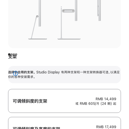
支架
选择你合用的支架。
Studio Display 有两种支架和一种支架转换器可选，以满足
展
你的各种安装需求。
开
RMB 14,499
可调倾斜度的支架
或 RMB 605/月 (24 期) 起
RMB 17,499
可调倾斜度及高‍度的支‍架