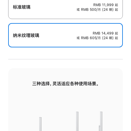
RMB 11,999
起
标准玻璃
或 RMB 500/月 (24 期) 起
RMB 14,499
起
纳米纹理玻璃
或 RMB 605/月 (24 期) 起
三种选择，灵活适应各种使用场景。
标