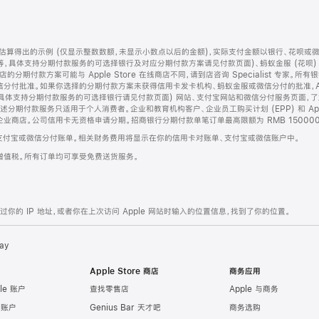
算得出的示例 (仅显示整数数额，未显示小数点以后的金额)，实际支付金额以银行、花呗或
等，具体支持分期付款服务的可选择银行及对应分期付款方案请见付款页面)、蚂蚁金服 (花呗
售店的分期付款方案可能与 Apple Store 在线商店不同，请到店咨询 Specialist 专
分付批准。如果你选择的分期付款方案未获得信用卡发卡机构、蚂蚁金服或微信分付的批准，Ap
具体支持分期付款服务的可选择银行请见付款页面) 网站、支付宝网站和微信分付服务页面，
期付款服务只适用于个人消费者。企业和教育机构客户、企业员工购买计划 (EPP) 和 Appl
企业商店。公司信用卡无资格申请分期。招商银行分期付款单笔订单最高限额为 RMB 150000
支付宝或微信分付账单。相关财务费用将显示在你的信用卡对账单、支付宝或微信账户中。
增值税。所有订单均可享受免费送货服务。
的 IP 地址，或者你在上次访问 Apple 网站时输入的位置信息，找到了你的位置。
ay
Apple Store 商店
商务应用
le 账户
查找零售店
Apple 与商务
e 账户
Genius Bar 天才吧
商务选购