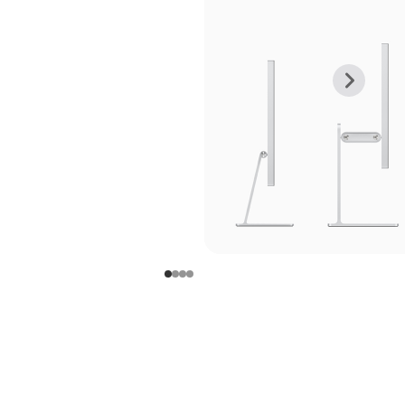
上
下
一
一
张
张
图
图
库
库
图
图
片
片
-
-
支
支
架
架