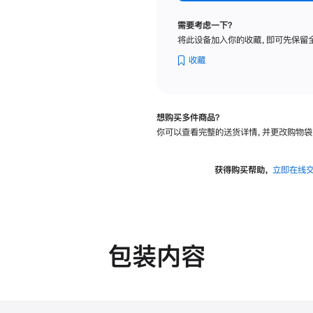
纳
米
需要考虑一下？
纹
将此设备加入你的收藏，即可先保留
理
玻
收藏
璃
面
板
想购买多件商品？
-
你可以查看完整的送货详情，并更改购物袋
VESA
支
架
获得购买帮助，
立即在线
转
换
器
的
分
包装内容
期
付
款
选
项)