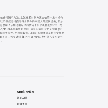
微信分付账单为准。上述分期付款方案由信用卡发卡机构
) 以及微信分付面向符合条件的中国大陆居民提供。部分
家。所有银行信用卡分期均需经你的信用卡发卡机构批准；对于花
ple 将不会被告知原因。请参阅信用卡发卡机构 (包
了解相关条件、费用和收费。订单可能需要满足特定金额要
e 员工购买计划 (EPP) 适用的分期付款方案可能与
。
Apple 价值观
辅助功能
环境责任