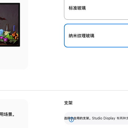
标准玻璃
纳米纹理玻璃
支架
用场景。
标配可调倾斜度的支架，提供 30 度的倾斜度
选
选择你合用的支架。
Studio Display
调节范围。
展