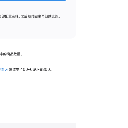
全部配置选择，之后随时回来再继续选购。
中的商品数量。
交流
(在
或致电
400-666-8800。
新
窗
口
中
打
开)