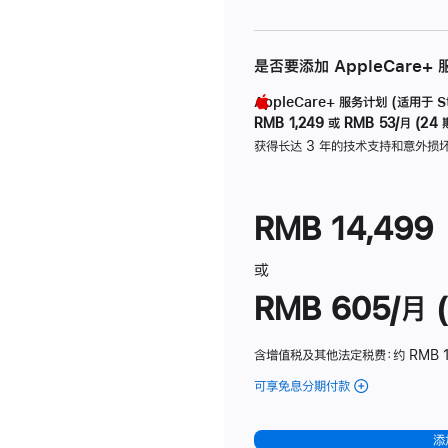
是否要添加 AppleCare+
AppleCare+ 服务计划 (适用于 Stu
RMB 1,249
或
RMB 53/月 (24 
获得长达 3 年的技术支持和意外损
RMB 14,499
或
RMB 605/月 (
含增值税及其他法定税费
：约 RMB 1
可享免息分期付款
(Studio
Display
-
添