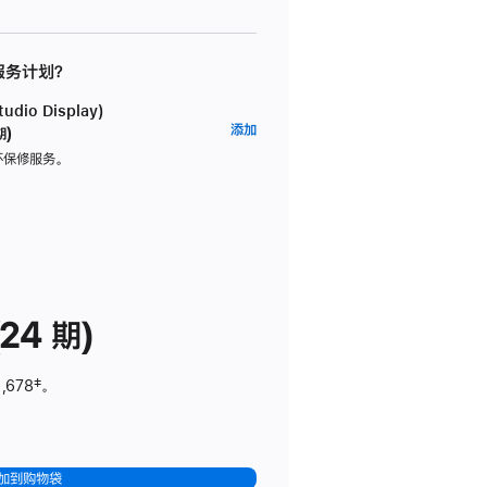
 服务计划？
dio Display)
AppleCare+
添加
期)
服
坏保修服务。
务
计
划
(适
用
于
24 期)
Studio
Display)
,678
脚
‡。
注
加到购物袋