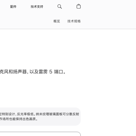
配件
技术支持
概览
技术规格
级麦克风和扬声器，以及雷雳 5 端口。
过特别设计，反光率极低。纳米纹理玻璃面板可分散反射
作场所也能保持出色画质。