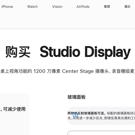
iPhone
Watch
Vision
AirPods
家居
娱乐
购买 Studio Display
桌上视角功能的 1200 万像素 Center Stage 摄像头、录音棚
玻璃面板
，可减少使用
纳米纹理玻璃面板可进一步减少反光，即使在
两种抗反射玻璃面板可选。
标配的玻璃面板经
。
有高亮光源的场所使用，也能保持出色画质。
展
光，从而进一步减少反光，即使在高亮光源的工
开