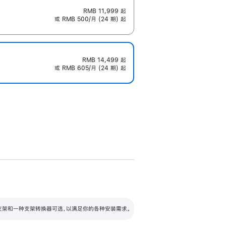
RMB 11,999
起
或 RMB 500/月 (24 期) 起
RMB 14,499
起
或 RMB 605/月 (24 期) 起
配可调倾斜度及高度的支架，额外增加 105
VESA 支架转换器
 有两种支架和一种支架转换器可选，以满足你的各种安装需求。
毫米的高度调节范围。
容的支架 (未随附)