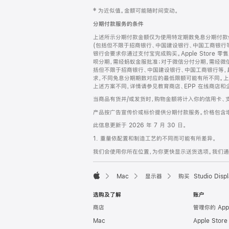
网
脚
‡ 为近似值。金额可能随时间变动。
注
页
分期付款服务的条件
页
上述所示分期付款金额仅为使用特定期数免息分期付款估
脚
(包括但不限于招商银行、中国建设银行、中国工商银行
银行会要求你通过支付宝完成购买。Apple Store 零
呗分期，需经蚂蚁金服批准；对于微信分付分期，需经微信
括但不限于招商银行、中国建设银行、中国工商银行等，
求，不同免息分期期数对应的最低限额可能有所不同。上述分
上述方案不同，详情请参见教育商店、EPP 在线商店和
当商品有货并/或发货时，购物金额将计入你的信用卡、
产品按广告宣传价或标价提供分期付款服务。价格包含
此信息更新于 2026 年 7 月 30 日。
1. 重量依配置和制造工艺的不同而可能有所差异。
我们会使用你所在位置，为你更快显示送货选项。我们通过你
Mac
显示器
购买 Studio Displ
Apple
选购及了解
账户
商店
管理你的 App
Mac
Apple Stor