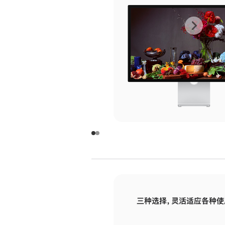
上
下
一
一
张
张
图
图
库
库
图
图
片
片
-
-
玻
玻
璃
璃
三种选择，灵活适应各种使
面
面
板
板