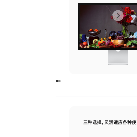
上
下
一
一
张
张
图
图
库
库
图
图
片
片
-
-
玻
玻
璃
璃
三种选择，灵活适应各种使
面
面
板
板