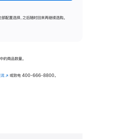
全部配置选择，之后随时回来再继续选购。
中的商品数量。
交流
(在
或致电
400-666-8800。
新
窗
口
中
打
开)