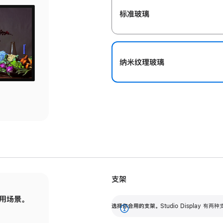
标准玻璃
纳米纹理玻璃
支架
用场景。
标配可调倾斜度的支架，提供 30 度的倾斜度
选
选择你合用的支架。
Studio Display
调节范围。
展