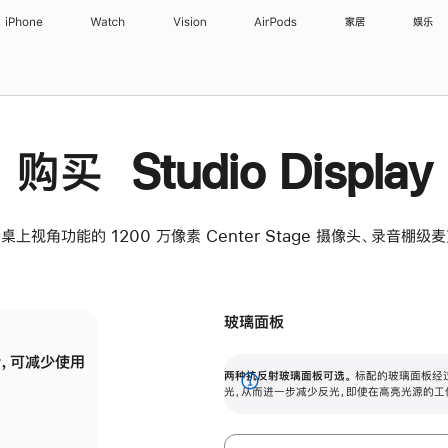
iPhone
Watch
Vision
AirPods
家居
娱乐
购买 Studio Display
桌上视角功能的 1200 万像素 Center Stage 摄像头、录音棚
玻璃面板
，可减少使用
纳米纹理玻璃面板可进一步减少反光，即使在
两种抗反射玻璃面板可选。
标配的玻璃面板经
。
有高亮光源的场所使用，也能保持出色画质。
展
光，从而进一步减少反光，即使在高亮光源的工
开