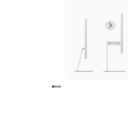
上
下
一
一
张
张
图
图
库
库
图
图
片
片
-
-
支
支
架
架