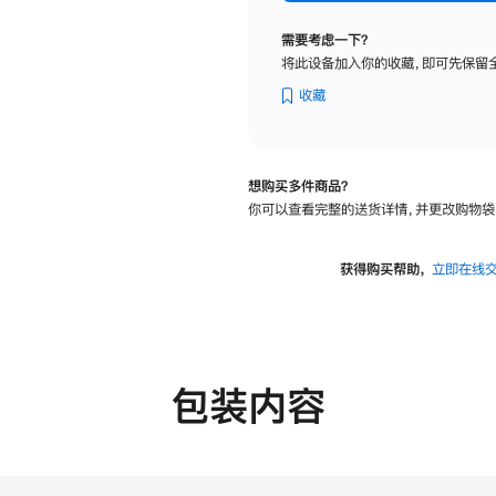
纳
米
需要考虑一下？
纹
将此设备加入你的收藏，即可先保留
理
玻
收藏
璃
面
板
想购买多件商品？
-
你可以查看完整的送货详情，并更改购物袋
VESA
支
架
获得购买帮助，
立即在线
转
换
器
的
分
包装内容
期
付
款
选
项)