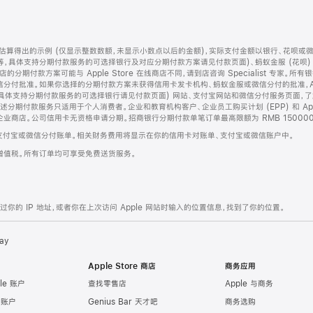
算得出的示例 (仅显示整数数额，未显示小数点以后的金额)，实际支付金额以银行、花呗或
等，具体支持分期付款服务的可选择银行及对应分期付款方案请见付款页面)、蚂蚁金服 (花呗
售店的分期付款方案可能与 Apple Store 在线商店不同，请到店咨询 Specialist 专
分付批准。如果你选择的分期付款方案未获得信用卡发卡机构、蚂蚁金服或微信分付的批准，Ap
具体支持分期付款服务的可选择银行请见付款页面) 网站、支付宝网站和微信分付服务页面，
期付款服务只适用于个人消费者。企业和教育机构客户、企业员工购买计划 (EPP) 和 Appl
企业商店。公司信用卡无资格申请分期。招商银行分期付款单笔订单最高限额为 RMB 150000
支付宝或微信分付账单。相关财务费用将显示在你的信用卡对账单、支付宝或微信账户中。
增值税。所有订单均可享受免费送货服务。
的 IP 地址，或者你在上次访问 Apple 网站时输入的位置信息，找到了你的位置。
ay
Apple Store 商店
商务应用
le 账户
查找零售店
Apple 与商务
e 账户
Genius Bar 天才吧
商务选购