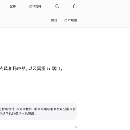
配件
技术支持
概览
技术规格
级麦克风和扬声器，以及雷雳 5 端口。
过特别设计，反光率极低。纳米纹理玻璃面板可分散反射
作场所也能保持出色画质。