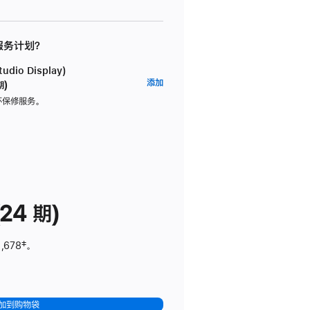
 服务计划？
dio Display)
AppleCare+
添加
期)
服
坏保修服务。
务
计
划
(适
用
于
24 期)
Studio
Display)
,678
脚
‡。
注
加到购物袋