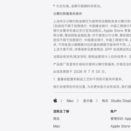
网
脚
‡ 为近似值。金额可能随时间变动。
注
页
分期付款服务的条件
页
上述所示分期付款金额仅为使用特定期数免息分期付款估
脚
(包括但不限于招商银行、中国建设银行、中国工商银行
银行会要求你通过支付宝完成购买。Apple Store 零
呗分期，需经蚂蚁金服批准；对于微信分付分期，需经微信
括但不限于招商银行、中国建设银行、中国工商银行等，
求，不同免息分期期数对应的最低限额可能有所不同。上述分
上述方案不同，详情请参见教育商店、EPP 在线商店和
当商品有货并/或发货时，购物金额将计入你的信用卡、
产品按广告宣传价或标价提供分期付款服务。价格包含
此信息更新于 2026 年 7 月 30 日。
1. 重量依配置和制造工艺的不同而可能有所差异。
我们会使用你所在位置，为你更快显示送货选项。我们通过你
Mac
显示器
购买 Studio Displ
Apple
选购及了解
账户
商店
管理你的 App
Mac
Apple Stor