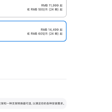
RMB 11,999
起
或 RMB 500/月 (24 期) 起
RMB 14,499
起
或 RMB 605/月 (24 期) 起
配可调倾斜度及高度的支架，额外增加 105
VESA 支架转换器
 有两种支架和一种支架转换器可选，以满足你的各种安装需求。
毫米的高度调节范围。
容的支架 (未随附)