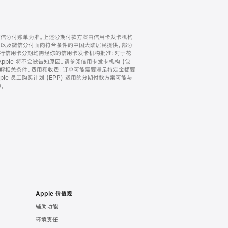
微信分付账单为准。上述分期付款方案由信用卡发卡机构
) 以及微信分付面向符合条件的中国大陆居民提供。部分
家。所有银行信用卡分期均需经你的信用卡发卡机构批准；对于花
ple 将不会被告知原因。请参阅信用卡发卡机构 (包
了解相关条件、费用和收费。订单可能需要满足特定金额要
e 员工购买计划 (EPP) 适用的分期付款方案可能与
。
Apple 价值观
辅助功能
环境责任