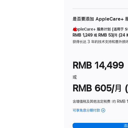
是否要添加 AppleCare+
AppleCare+ 服务计划 (适用于 Stu
RMB 1,249
或
RMB 53/月 (24 
获得长达 3 年的技术支持和意外损
RMB 14,499
或
RMB 605/月 (
含增值税及其他法定税费
：约 RMB 1
可享免息分期付款
(Studio
Display
-
添