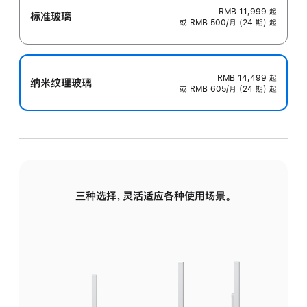
RMB 11,999
起
标准玻璃
或 RMB 500/月 (24 期) 起
RMB 14,499
起
纳米纹理玻璃
或 RMB 605/月 (24 期) 起
三种选择，灵活适应各种使用场景。
标