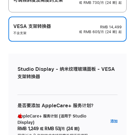
或 RMB 730/月 (24 期) 起
VESA 支架转换器
RMB 14,499
或 RMB 605/月 (24 期) 起
不含支架
Studio Display - 纳米纹理玻璃面板 - VESA
支架转换器
是否要添加 AppleCare+ 服务计划？
AppleCare+ 服务计划 (适用于 Studio
AppleC
添加
Display)
服
RMB 1,249
或
RMB 53/月 (24 期)