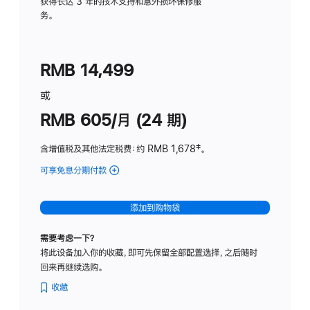
务
获得长达 3 年的技术支持和意外损坏保修服
务。
计
划
(适
RMB 14,499
用
于
或
Studio
RMB 605/月 (24 期)
Display
含增值税及其他法定税费
：约 RMB 1,678
脚
‡。
注
可享免息分期付款
(Studio
Display
-
添加到购物袋
纳
米
需要考虑一下？
纹
将此设备加入你的收藏，即可先保留全部配置选择，之后随时
理
回来再继续选购。
玻
璃
收藏
面