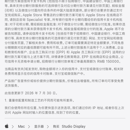
期付款方案由信用卡发卡机构 (包括但不限于招商银行、中国建设银行、中国工商银行
等，具体支持分期付款服务的可选择银行及对应分期付款方案请见付款页面)、蚂蚁金服
(花呗) 以及微信分付面向符合条件的中国大陆居民提供。部分银行会要求你通过支付
宝完成购买。Apple Store 零售店的分期付款方案可能与 Apple Store 在线商店不
同，请到店咨询 Specialist 专家。所有银行信用卡分期均需经你的信用卡发卡机构批
准；对于花呗分期，需经蚂蚁金服批准；对于微信分付分期，需经微信分付批准。如果你选
择的分期付款方案未获得信用卡发卡机构、蚂蚁金服或微信分付的批准，Apple 将不会
被告知原因。请参阅信用卡发卡机构 (包括但不限于招商银行、中国建设银行、中国工商
银行等，具体支持分期付款服务的可选择银行请见付款页面) 网站、支付宝网站和微信
分付服务页面，了解相关条件、费用和收费。订单可能需要满足特定金额要求，不同免息
分期期数对应的最低限额可能有所不同。上述分期付款服务只适用于个人消费者。企业
和教育机构客户、企业员工购买计划 (EPP) 和 Apple 员工购买计划 (EPP) 适用的分
期付款方案可能与上述方案不同，详情请参见教育商店、EPP 在线商店和企业商店。公
司信用卡无资格申请分期。招商银行分期付款单笔订单最高限额为 RMB 150000。
当商品有货并/或发货时，购物金额将计入你的信用卡、支付宝或微信分付账单。相关财
务费用将显示在你的信用卡对账单、支付宝或微信账户中。
产品按广告宣传价或标价提供分期付款服务。价格包含增值税。所有订单均可享受免费
送货服务。
此信息更新于 2026 年 7 月 30 日。
1. 重量依配置和制造工艺的不同而可能有所差异。
我们会使用你所在位置，为你更快显示送货选项。我们通过你的 IP 地址，或者你在上次
访问 Apple 网站时输入的位置信息，找到了你的位置。
Mac
显示器
购买 Studio Display