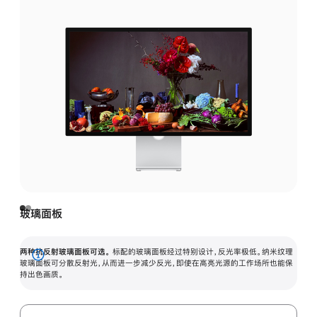
玻璃面板
两种抗反射玻璃面板可选。
标配的玻璃面板经过特别设计，反光率极低。纳米纹理
展
玻璃面板可分散反射光，从而进一步减少反光，即使在高亮光源的工作场所也能保
持出色画质。
开