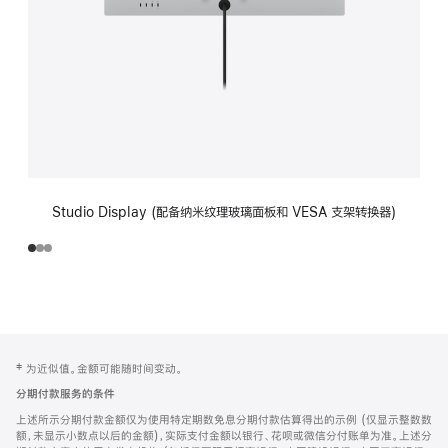
Studio Display (配备纳米纹理玻璃面板和 VESA 支架转换器)
网
脚
‡ 为近似值。金额可能随时间变动。
注
页
分期付款服务的条件
页
上述所示分期付款金额仅为使用特定期数免息分期付款估算得出的示例 (仅显示整数数
脚
额，未显示小数点以后的金额)，实际支付金额以银行、花呗或微信分付账单为准。上述分