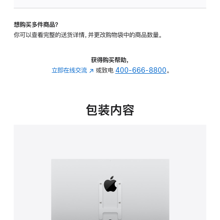
板
-
想购买多件商品？
VESA
你可以查看完整的送货详情，并更改购物袋中的商品数量。
支
架
转
获得购买帮助，
换
立即在线交流
(在
或致电
400-666-8800
。
器
新
的
窗
分
口
包装内容
期
中
付
打
款
开)
选
项)