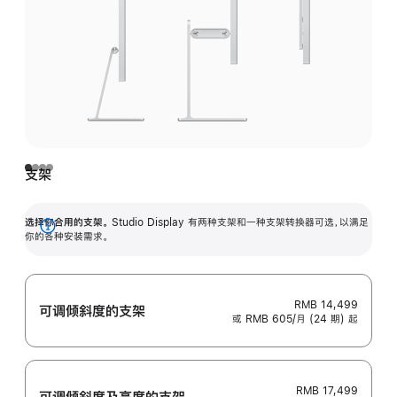
支架
选择你合用的支架。
Studio Display 有两种支架和一种支架转换器可选，以满足
展
你的各种安装需求。
开
RMB 14,499
可调倾斜度的支架
或 RMB 605/月 (24 期) 起
RMB 17,499
可调倾斜度及高‍度的支‍架