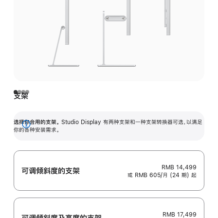
支架
选择你合用的支架。
Studio Display 有两种支架和一种支架转换器可选，以满足
展
你的各种安装需求。
开
RMB 14,499
可调倾斜度的支架
或 RMB 605/月 (24 期) 起
RMB 17,499
可调倾斜度及高‍度的支‍架