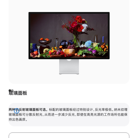
玻璃面板
两种抗反射玻璃面板可选。
标配的玻璃面板经过特别设计，反光率极低。纳米纹理
展
玻璃面板可分散反射光，从而进一步减少反光，即使在高亮光源的工作场所也能保
持出色画质。
开