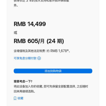
务
获得长达 3 年的技术支持和意外损坏保修服
务。
计
划
(适
RMB 14,499
用
于
或
Studio
RMB 605/月 (24 期)
Display
含增值税及其他法定税费
：约 RMB 1,678
脚
‡。
注
可享免息分期付款
(Studio
Display
-
添加到购物袋
纳
米
需要考虑一下？
纹
将此设备加入你的收藏，即可先保留全部配置选择，之后随时
理
回来再继续选购。
玻
璃
收藏
面