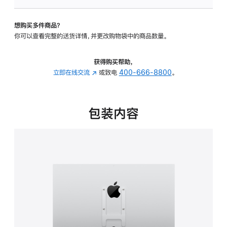
板
-
想购买多件商品？
VESA
你可以查看完整的送货详情，并更改购物袋中的商品数量。
支
架
转
获得购买帮助，
换
立即在线交流
(在
或致电
400-666-8800
。
器
新
的
窗
分
口
包装内容
期
中
付
打
款
开)
选
项)