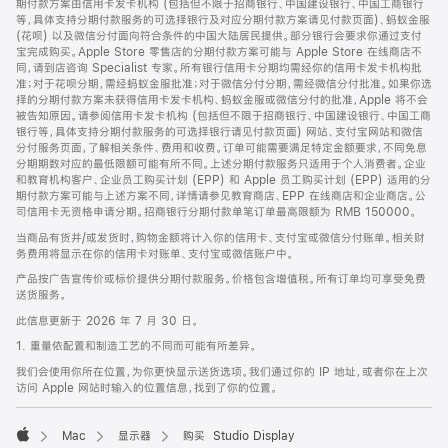
期付款方案由信用卡发卡机构 (包括但不限于招商银行、中国建设银行、中国工商银行
等，具体支持分期付款服务的可选择银行及对应分期付款方案请见付款页面)、蚂蚁金服
(花呗) 以及微信分付面向符合条件的中国大陆居民提供。部分银行会要求你通过支付
宝完成购买。Apple Store 零售店的分期付款方案可能与 Apple Store 在线商店不
同，请到店咨询 Specialist 专家。所有银行信用卡分期均需经你的信用卡发卡机构批
准；对于花呗分期，需经蚂蚁金服批准；对于微信分付分期，需经微信分付批准。如果你选
择的分期付款方案未获得信用卡发卡机构、蚂蚁金服或微信分付的批准，Apple 将不会
被告知原因。请参阅信用卡发卡机构 (包括但不限于招商银行、中国建设银行、中国工商
银行等，具体支持分期付款服务的可选择银行请见付款页面) 网站、支付宝网站和微信
分付服务页面，了解相关条件、费用和收费。订单可能需要满足特定金额要求，不同免息
分期期数对应的最低限额可能有所不同。上述分期付款服务只适用于个人消费者。企业
和教育机构客户、企业员工购买计划 (EPP) 和 Apple 员工购买计划 (EPP) 适用的分
期付款方案可能与上述方案不同，详情请参见教育商店、EPP 在线商店和企业商店。公
司信用卡无资格申请分期。招商银行分期付款单笔订单最高限额为 RMB 150000。
当商品有货并/或发货时，购物金额将计入你的信用卡、支付宝或微信分付账单。相关财
务费用将显示在你的信用卡对账单、支付宝或微信账户中。
产品按广告宣传价或标价提供分期付款服务。价格包含增值税。所有订单均可享受免费
送货服务。
此信息更新于 2026 年 7 月 30 日。
1. 重量依配置和制造工艺的不同而可能有所差异。
我们会使用你所在位置，为你更快显示送货选项。我们通过你的 IP 地址，或者你在上次
访问 Apple 网站时输入的位置信息，找到了你的位置。
Mac
显示器
购买 Studio Display