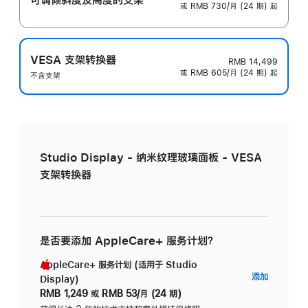
或 RMB 730/月 (24 期) 起
VESA 支架转换器
RMB 14,499
或 RMB 605/月 (24 期) 起
不含支架
Studio Display - 纳米纹理玻璃面板 - VESA
支架转换器
是否要添加 AppleCare+ 服务计划？
AppleCare+ 服务计划 (适用于 Studio
AppleC
添加
Display)
服
RMB 1,249
或
RMB 53/月 (24 期)