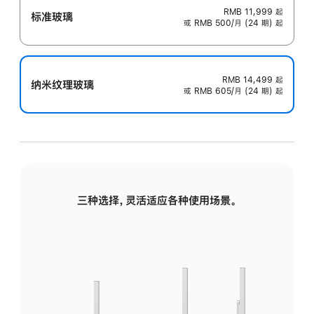
RMB 11,999
起
标准玻璃
或 RMB 500/月 (24 期) 起
RMB 14,499
起
纳米纹理玻璃
或 RMB 605/月 (24 期) 起
三种选择，灵活适应各种使用场景。
标