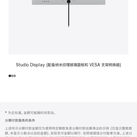
Studio Display (配备纳米纹理玻璃面板和 VESA 支架转换器)
网
脚
‡ 为近似值。金额可能随时间变动。
注
页
分期付款服务的条件
页
上述所示分期付款金额仅为使用特定期数免息分期付款估算得出的示例 (仅显示整数数
脚
额，未显示小数点以后的金额)，实际支付金额以银行、花呗或微信分付账单为准。上述分