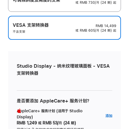
或 RMB 730/月 (24 期) 起
VESA 支架转换器
RMB 14,499
或 RMB 605/月 (24 期) 起
不含支架
Studio Display - 纳米纹理玻璃面板 - VESA
支架转换器
是否要添加 AppleCare+ 服务计划？
AppleCare+ 服务计划 (适用于 Studio
AppleC
添加
Display)
服
RMB 1,249
或
RMB 53/月 (24 期)