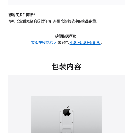
板
-
想购买多件商品？
VESA
你可以查看完整的送货详情，并更改购物袋中的商品数量。
支
架
转
获得购买帮助，
换
立即在线交流
(在
或致电
400-666-8800
。
器
新
的
窗
分
口
包装内容
期
中
付
打
款
开)
选
项)