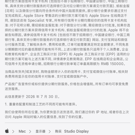
期付款方案由信用卡发卡机构 (包括但不限于招商银行、中国建设银行、中国工商银行
等，具体支持分期付款服务的可选择银行及对应分期付款方案请见付款页面)、蚂蚁金服
(花呗) 以及微信分付面向符合条件的中国大陆居民提供。部分银行会要求你通过支付
宝完成购买。Apple Store 零售店的分期付款方案可能与 Apple Store 在线商店不
同，请到店咨询 Specialist 专家。所有银行信用卡分期均需经你的信用卡发卡机构批
准；对于花呗分期，需经蚂蚁金服批准；对于微信分付分期，需经微信分付批准。如果你选
择的分期付款方案未获得信用卡发卡机构、蚂蚁金服或微信分付的批准，Apple 将不会
被告知原因。请参阅信用卡发卡机构 (包括但不限于招商银行、中国建设银行、中国工商
银行等，具体支持分期付款服务的可选择银行请见付款页面) 网站、支付宝网站和微信
分付服务页面，了解相关条件、费用和收费。订单可能需要满足特定金额要求，不同免息
分期期数对应的最低限额可能有所不同。上述分期付款服务只适用于个人消费者。企业
和教育机构客户、企业员工购买计划 (EPP) 和 Apple 员工购买计划 (EPP) 适用的分
期付款方案可能与上述方案不同，详情请参见教育商店、EPP 在线商店和企业商店。公
司信用卡无资格申请分期。招商银行分期付款单笔订单最高限额为 RMB 150000。
当商品有货并/或发货时，购物金额将计入你的信用卡、支付宝或微信分付账单。相关财
务费用将显示在你的信用卡对账单、支付宝或微信账户中。
产品按广告宣传价或标价提供分期付款服务。价格包含增值税。所有订单均可享受免费
送货服务。
此信息更新于 2026 年 7 月 30 日。
1. 重量依配置和制造工艺的不同而可能有所差异。
我们会使用你所在位置，为你更快显示送货选项。我们通过你的 IP 地址，或者你在上次
访问 Apple 网站时输入的位置信息，找到了你的位置。
Mac
显示器
购买 Studio Display