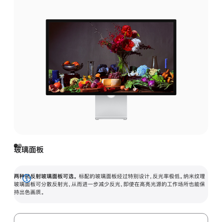
玻璃面板
两种抗反射玻璃面板可选。
标配的玻璃面板经过特别设计，反光率极低。纳米纹理
展
玻璃面板可分散反射光，从而进一步减少反光，即使在高亮光源的工作场所也能保
持出色画质。
开