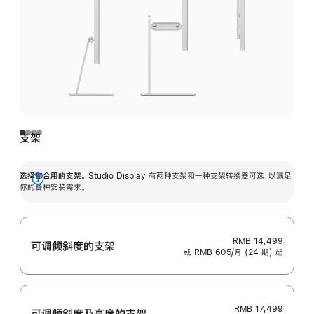
支架
选择你合用的支架。
Studio Display 有两种支架和一种支架转换器可选，以满足
展
你的各种安装需求。
开
RMB 14,499
可调倾斜度的支架
或 RMB 605/月 (24 期) 起
RMB 17,499
可调倾斜度及高‍度的支‍架