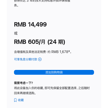
务
获得长达 3 年的技术支持和意外损坏保修服
务。
计
划
(适
RMB 14,499
用
于
或
Studio
RMB 605/月 (24 期)
Display
含增值税及其他法定税费
：约 RMB 1,678
脚
‡。
注
可享免息分期付款
(Studio
Display
-
添加到购物袋
纳
米
需要考虑一下？
纹
将此设备加入你的收藏，即可先保留全部配置选择，之后随时
理
回来再继续选购。
玻
璃
收藏
面