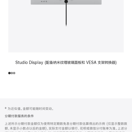
Studio Display (配备纳米纹理玻璃面板和 VESA 支架转换器)
网
脚
‡ 为近似值。金额可能随时间变动。
注
页
分期付款服务的条件
页
上述所示分期付款金额仅为使用特定期数免息分期付款估算得出的示例 (仅显示整数数
脚
额，未显示小数点以后的金额)，实际支付金额以银行、花呗或微信分付账单为准。上述分