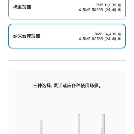
RMB 11,999
起
标准玻璃
或 RMB 500/月 (24 期) 起
RMB 14,499
起
纳米纹理玻璃
或 RMB 605/月 (24 期) 起
三种选择，灵活适应各种使用场景。
标