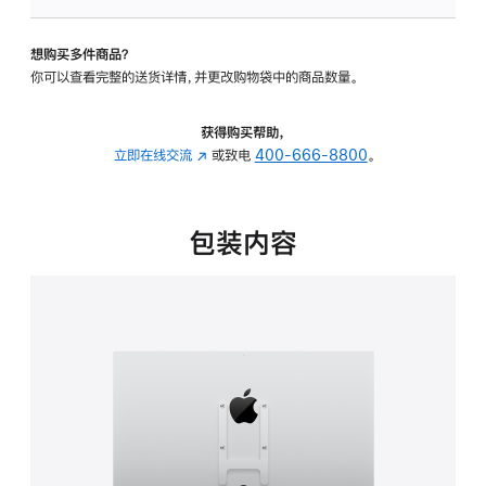
板
-
想购买多件商品？
VESA
你可以查看完整的送货详情，并更改购物袋中的商品数量。
支
架
转
获得购买帮助，
换
立即在线交流
(在
或致电
400-666-8800
。
器
新
的
窗
分
口
包装内容
期
中
付
打
款
开)
选
项)