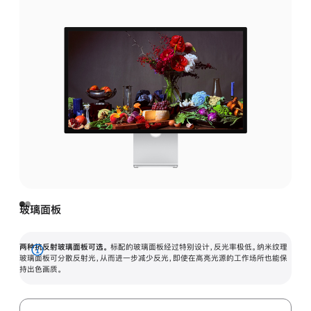
玻璃面板
两种抗反射玻璃面板可选。
标配的玻璃面板经过特别设计，反光率极低。纳米纹理
展
玻璃面板可分散反射光，从而进一步减少反光，即使在高亮光源的工作场所也能保
持出色画质。
开