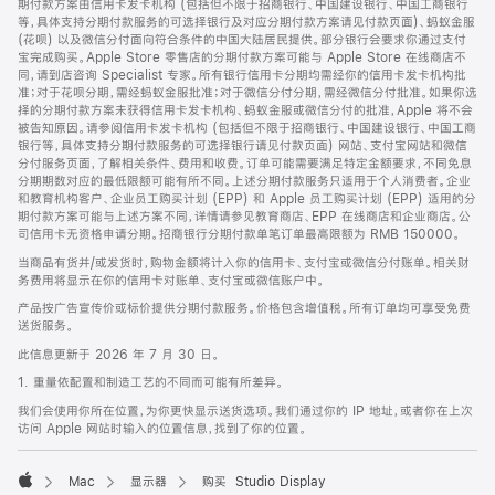
期付款方案由信用卡发卡机构 (包括但不限于招商银行、中国建设银行、中国工商银行
等，具体支持分期付款服务的可选择银行及对应分期付款方案请见付款页面)、蚂蚁金服
(花呗) 以及微信分付面向符合条件的中国大陆居民提供。部分银行会要求你通过支付
宝完成购买。Apple Store 零售店的分期付款方案可能与 Apple Store 在线商店不
同，请到店咨询 Specialist 专家。所有银行信用卡分期均需经你的信用卡发卡机构批
准；对于花呗分期，需经蚂蚁金服批准；对于微信分付分期，需经微信分付批准。如果你选
择的分期付款方案未获得信用卡发卡机构、蚂蚁金服或微信分付的批准，Apple 将不会
被告知原因。请参阅信用卡发卡机构 (包括但不限于招商银行、中国建设银行、中国工商
银行等，具体支持分期付款服务的可选择银行请见付款页面) 网站、支付宝网站和微信
分付服务页面，了解相关条件、费用和收费。订单可能需要满足特定金额要求，不同免息
分期期数对应的最低限额可能有所不同。上述分期付款服务只适用于个人消费者。企业
和教育机构客户、企业员工购买计划 (EPP) 和 Apple 员工购买计划 (EPP) 适用的分
期付款方案可能与上述方案不同，详情请参见教育商店、EPP 在线商店和企业商店。公
司信用卡无资格申请分期。招商银行分期付款单笔订单最高限额为 RMB 150000。
当商品有货并/或发货时，购物金额将计入你的信用卡、支付宝或微信分付账单。相关财
务费用将显示在你的信用卡对账单、支付宝或微信账户中。
产品按广告宣传价或标价提供分期付款服务。价格包含增值税。所有订单均可享受免费
送货服务。
此信息更新于 2026 年 7 月 30 日。
1. 重量依配置和制造工艺的不同而可能有所差异。
我们会使用你所在位置，为你更快显示送货选项。我们通过你的 IP 地址，或者你在上次
访问 Apple 网站时输入的位置信息，找到了你的位置。
Mac
显示器
购买 Studio Display