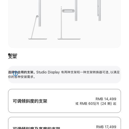
支架
选择你合用的支架。
Studio Display 有两种支架和一种支架转换器可选，以满足
展
你的各种安装需求。
开
RMB 14,499
可调倾斜度的支架
或 RMB 605/月 (24 期) 起
RMB 17,499
可调倾斜度及高‍度的支‍架