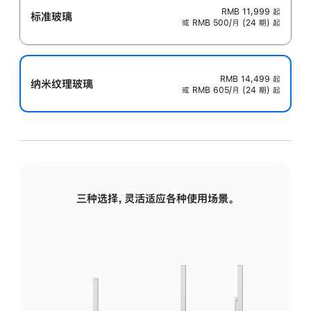
RMB 11,999
起
标准玻璃
或 RMB 500/月 (24 期) 起
RMB 14,499
起
纳米纹理玻璃
或 RMB 605/月 (24 期) 起
三种选择，灵活适应各种使用场景。
标