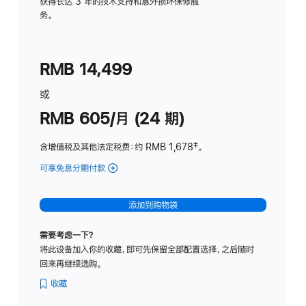
务
获得长达 3 年的技术支持和意外损坏保修服
务。
计
划
(适
RMB 14,499
用
于
或
Studio
RMB 605/月 (24 期)
Display
含增值税及其他法定税费
：约 RMB 1,678
脚
‡。
注
可享免息分期付款
(Studio
Display
-
添加到购物袋
纳
米
需要考虑一下？
纹
将此设备加入你的收藏，即可先保留全部配置选择，之后随时
理
回来再继续选购。
玻
璃
收藏
面