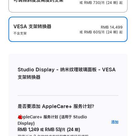
或 RMB 730/月 (24 期) 起
VESA 支架转换器
RMB 14,499
或 RMB 605/月 (24 期) 起
不含支架
Studio Display - 纳米纹理玻璃面板 - VESA
支架转换器
是否要添加 AppleCare+ 服务计划？
AppleCare+ 服务计划 (适用于 Studio
AppleC
添加
Display)
服
RMB 1,249
或
RMB 53/月 (24 期)