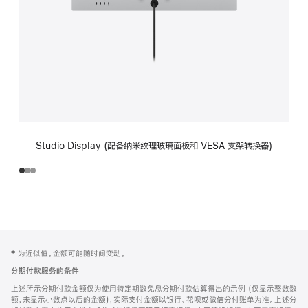
Studio Display (配备纳米纹理玻璃面板和 VESA 支架转换器)
网
脚
‡ 为近似值。金额可能随时间变动。
注
页
分期付款服务的条件
页
上述所示分期付款金额仅为使用特定期数免息分期付款估算得出的示例 (仅显示整数数
脚
额，未显示小数点以后的金额)，实际支付金额以银行、花呗或微信分付账单为准。上述分