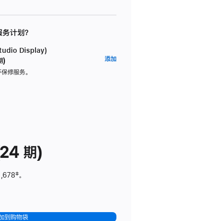
 服务计划？
dio Display)
AppleCare+
添加
期)
服
坏保修服务。
务
计
划
(适
用
于
24 期)
Studio
Display)
,678
脚
‡。
注
加到购物袋