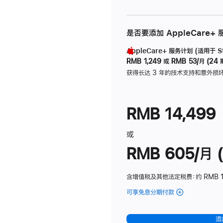
是否要添加 AppleCare+
AppleCare+ 服务计划 (适用于 Stu
RMB 1,249
或
RMB 53/月 (24 
获得长达 3 年的技术支持和意外损
RMB 14,499
或
RMB 605/月 (
含增值税及其他法定税费
：约 RMB 1
可享免息分期付款
(Studio
Display
-
添