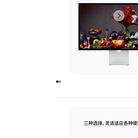
上
下
一
一
张
张
图
图
库
库
图
图
片
片
-
-
玻
玻
璃
璃
三种选择，灵活适应各种使
面
面
板
板