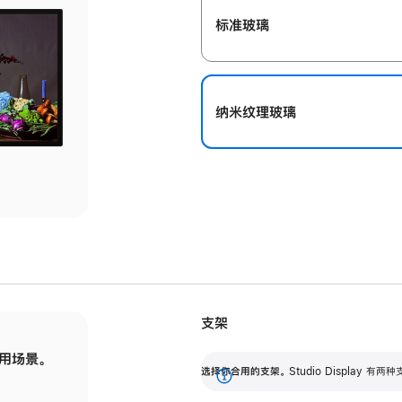
标准玻璃
纳米纹理玻璃
支架
用场景。
标配可调倾斜度的支架，提供 30 度的倾斜度
选
选择你合用的支架。
Studio Display
调节范围。
展