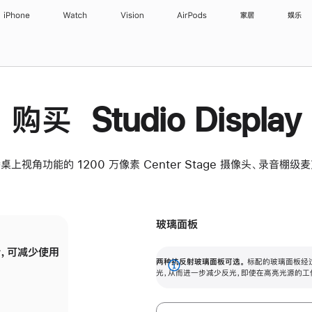
iPhone
Watch
Vision
AirPods
家居
娱乐
购买 Studio Display
桌上视角功能的 1200 万像素 Center Stage 摄像头、录音棚
玻璃面板
，可减少使用
纳米纹理玻璃面板可进一步减少反光，即使在
两种抗反射玻璃面板可选。
标配的玻璃面板经
。
有高亮光源的场所使用，也能保持出色画质。
展
光，从而进一步减少反光，即使在高亮光源的工
开