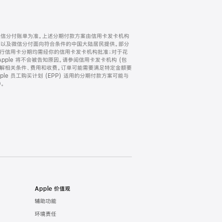
微信分付账单为准。上述分期付款方案由信用卡发卡机构
) 以及微信分付面向符合条件的中国大陆居民提供。部分
家。所有银行信用卡分期均需经你的信用卡发卡机构批准；对于花
ple 将不会被告知原因。请参阅信用卡发卡机构 (包
了解相关条件、费用和收费。订单可能需要满足特定金额要
e 员工购买计划 (EPP) 适用的分期付款方案可能与
。
Apple 价值观
辅助功能
环境责任