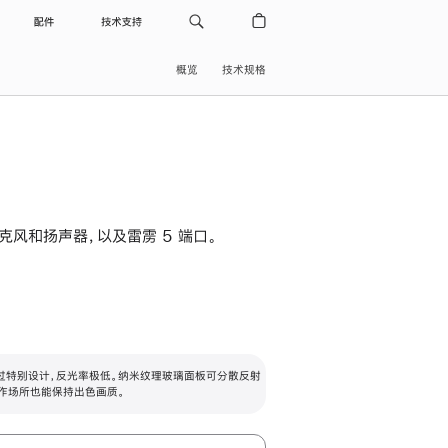
配件
技术支持
概览
技术规格
级麦克风和扬声器，以及雷雳 5 端口。
过特别设计，反光率极低。纳米纹理玻璃面板可分散反射
作场所也能保持出色画质。