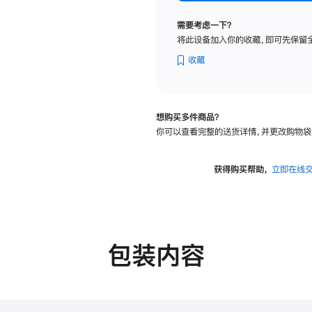
纳
米
需要考虑一下？
纹
将此设备加入你的收藏，即可先保留
理
玻
收藏
璃
面
板
想购买多件商品？
-
你可以查看完整的送货详情，并更改购物袋
VESA
支
架
获得购买帮助，
立即在线
转
换
器
的
分
包装内容
期
付
款
选
项)