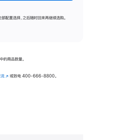
全部配置选择，之后随时回来再继续选购。
中的商品数量。
交流
(在
或致电
400-666-8800。
新
窗
口
中
打
开)