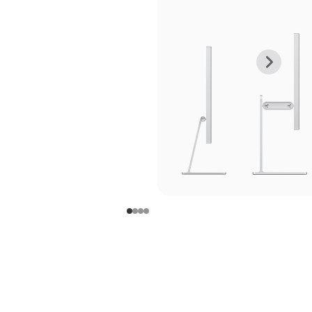
上
下
一
一
张
张
图
图
库
库
图
图
片
片
-
-
支
支
架
架