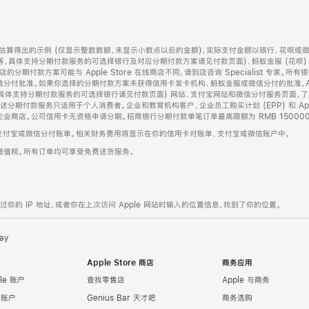
算得出的示例 (仅显示整数数额，未显示小数点以后的金额)，实际支付金额以银行、花呗或
等，具体支持分期付款服务的可选择银行及对应分期付款方案请见付款页面)、蚂蚁金服 (花呗
售店的分期付款方案可能与 Apple Store 在线商店不同，请到店咨询 Specialist 专
分付批准。如果你选择的分期付款方案未获得信用卡发卡机构、蚂蚁金服或微信分付的批准，Ap
具体支持分期付款服务的可选择银行请见付款页面) 网站、支付宝网站和微信分付服务页面，
期付款服务只适用于个人消费者。企业和教育机构客户、企业员工购买计划 (EPP) 和 Appl
企业商店。公司信用卡无资格申请分期。招商银行分期付款单笔订单最高限额为 RMB 150000
支付宝或微信分付账单。相关财务费用将显示在你的信用卡对账单、支付宝或微信账户中。
增值税。所有订单均可享受免费送货服务。
的 IP 地址，或者你在上次访问 Apple 网站时输入的位置信息，找到了你的位置。
ay
Apple Store 商店
商务应用
le 账户
查找零售店
Apple 与商务
e 账户
Genius Bar 天才吧
商务选购