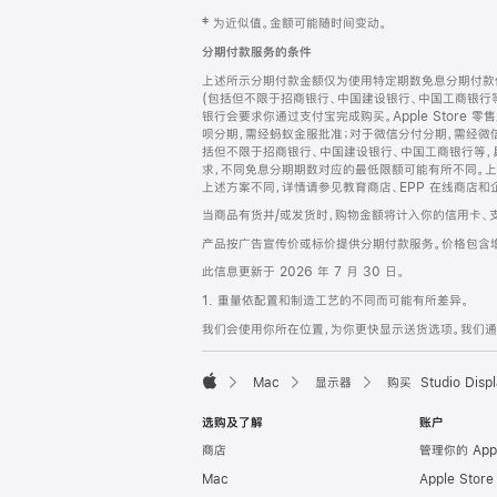
网
脚
‡ 为近似值。金额可能随时间变动。
注
页
分期付款服务的条件
页
上述所示分期付款金额仅为使用特定期数免息分期付款估
脚
(包括但不限于招商银行、中国建设银行、中国工商银行
银行会要求你通过支付宝完成购买。Apple Store 零
呗分期，需经蚂蚁金服批准；对于微信分付分期，需经微信
括但不限于招商银行、中国建设银行、中国工商银行等，
求，不同免息分期期数对应的最低限额可能有所不同。上述分
上述方案不同，详情请参见教育商店、EPP 在线商店和
当商品有货并/或发货时，购物金额将计入你的信用卡、
产品按广告宣传价或标价提供分期付款服务。价格包含
此信息更新于 2026 年 7 月 30 日。
1. 重量依配置和制造工艺的不同而可能有所差异。
我们会使用你所在位置，为你更快显示送货选项。我们通过你
Mac
显示器
购买 Studio Displ
Apple
选购及了解
账户
商店
管理你的 App
Mac
Apple Stor