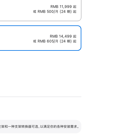
RMB 11,999
起
或 RMB 500/月 (24 期) 起
RMB 14,499
起
或 RMB 605/月 (24 期) 起
配可调倾斜度及高度的支架，额外增加 105
VESA 支架转换器
 有两种支架和一种支架转换器可选，以满足你的各种安装需求。
毫米的高度调节范围。
容的支架 (未随附)