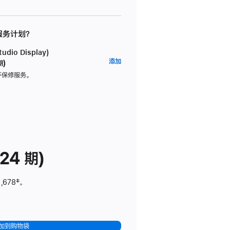
 服务计划？
dio Display)
AppleCare+
添加
期)
服
坏保修服务。
务
计
划
(适
用
于
24 期)
Studio
Display)
,678
脚
‡。
注
加到购物袋