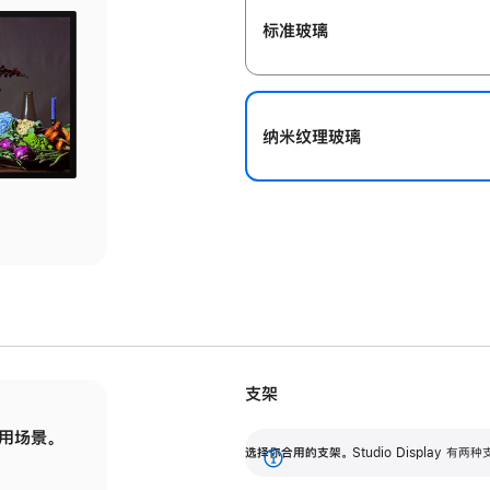
标准玻璃
纳米纹理玻璃
支架
用场景。
标配可调倾斜度的支架，提供 30 度的倾斜度
选
选择你合用的支架。
Studio Display
调节范围。
展