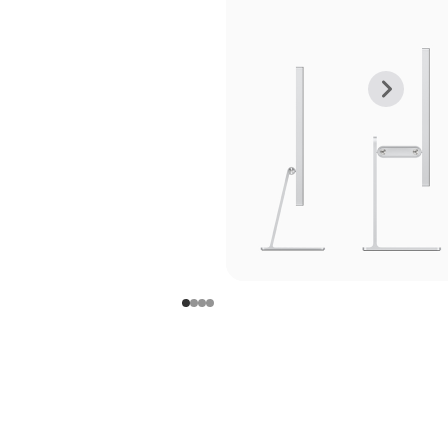
上
下
一
一
张
张
图
图
库
库
图
图
片
片
-
-
支
支
架
架