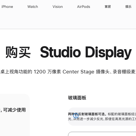
iPhone
Watch
Vision
AirPods
家居
娱乐
购买 Studio Display
桌上视角功能的 1200 万像素 Center Stage 摄像头、录音棚
玻璃面板
，可减少使用
纳米纹理玻璃面板可进一步减少反光，即使在
两种抗反射玻璃面板可选。
标配的玻璃面板经
。
有高亮光源的场所使用，也能保持出色画质。
展
光，从而进一步减少反光，即使在高亮光源的工
开