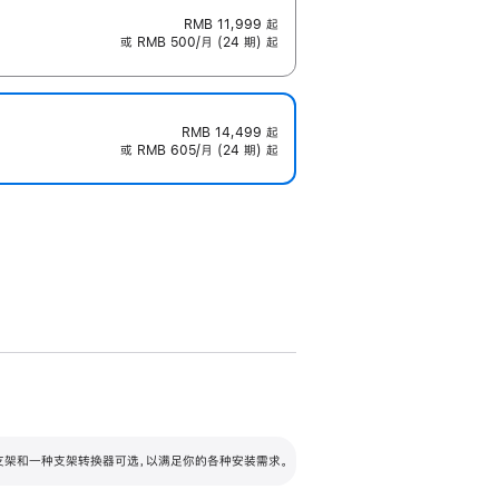
RMB 11,999
起
或 RMB 500/月 (24 期) 起
RMB 14,499
起
或 RMB 605/月 (24 期) 起
配可调倾斜度及高度的支架，额外增加 105
VESA 支架转换器
 有两种支架和一种支架转换器可选，以满足你的各种安装需求。
毫米的高度调节范围。
容的支架 (未随附)