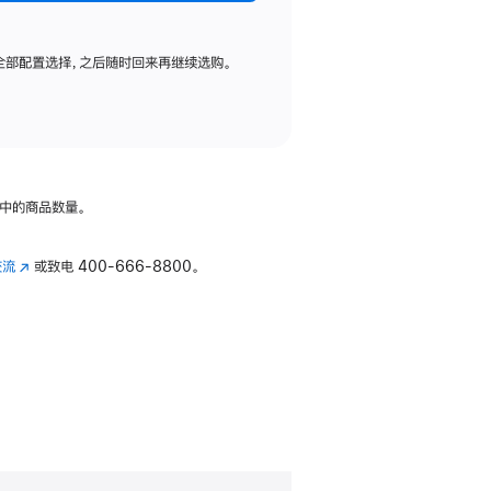
全部配置选择，之后随时回来再继续选购。
中的商品数量。
交流
(在
或致电
400-666-8800。
新
窗
口
中
打
开)