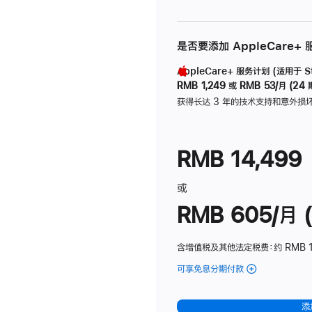
是否要添加 AppleCare+
AppleCare+ 服务计划 (适用于 Stu
RMB 1,249
或
RMB 53/月 (24 
获得长达 3 年的技术支持和意外损
RMB 14,499
或
RMB 605/月 (
含增值税及其他法定税费
：约 RMB 1
可享免息分期付款
(Studio
Display
-
添