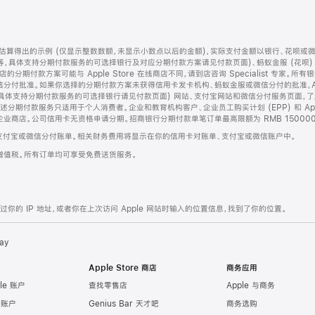
算得出的示例 (仅显示整数数额，未显示小数点以后的金额)，实际支付金额以银行、花呗或
等，具体支持分期付款服务的可选择银行及对应分期付款方案请见付款页面)、蚂蚁金服 (花呗
售店的分期付款方案可能与 Apple Store 在线商店不同，请到店咨询 Specialist 专
分付批准。如果你选择的分期付款方案未获得信用卡发卡机构、蚂蚁金服或微信分付的批准，Ap
具体支持分期付款服务的可选择银行请见付款页面) 网站、支付宝网站和微信分付服务页面，
期付款服务只适用于个人消费者。企业和教育机构客户、企业员工购买计划 (EPP) 和 Appl
企业商店。公司信用卡无资格申请分期。招商银行分期付款单笔订单最高限额为 RMB 150000
支付宝或微信分付账单。相关财务费用将显示在你的信用卡对账单、支付宝或微信账户中。
增值税。所有订单均可享受免费送货服务。
的 IP 地址，或者你在上次访问 Apple 网站时输入的位置信息，找到了你的位置。
ay
Apple Store 商店
商务应用
le 账户
查找零售店
Apple 与商务
e 账户
Genius Bar 天才吧
商务选购