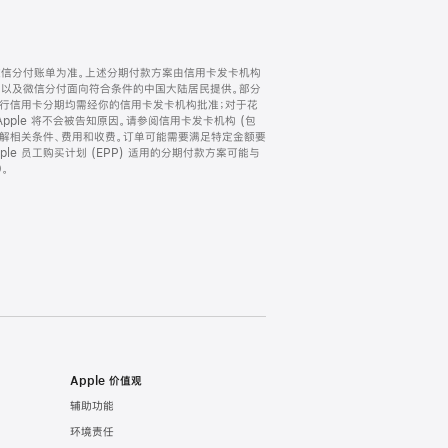
微信分付账单为准。上述分期付款方案由信用卡发卡机构
) 以及微信分付面向符合条件的中国大陆居民提供。部分
家。所有银行信用卡分期均需经你的信用卡发卡机构批准；对于花
ple 将不会被告知原因。请参阅信用卡发卡机构 (包
了解相关条件、费用和收费。订单可能需要满足特定金额要
e 员工购买计划 (EPP) 适用的分期付款方案可能与
。
Apple 价值观
辅助功能
环境责任