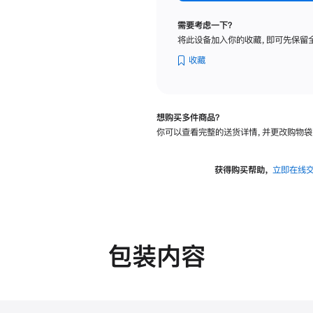
纳
米
需要考虑一下？
纹
将此设备加入你的收藏，即可先保留
理
玻
收藏
璃
面
板
想购买多件商品？
-
你可以查看完整的送货详情，并更改购物袋
VESA
支
架
获得购买帮助，
立即在线
转
换
器
的
分
包装内容
期
付
款
选
项)