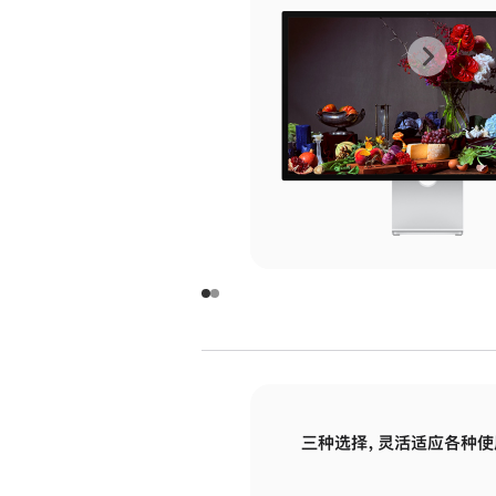
上
下
一
一
张
张
图
图
库
库
图
图
片
片
-
-
玻
玻
璃
璃
三种选择，灵活适应各种使
面
面
板
板