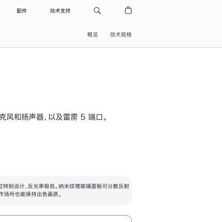
配件
技术支持
概览
技术规格
级麦克风和扬声器，以及雷雳 5 端口。
过特别设计，反光率极低。纳米纹理玻璃面板可分散反射
作场所也能保持出色画质。