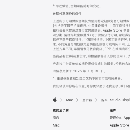
网
脚
‡ 为近似值。金额可能随时间变动。
注
页
分期付款服务的条件
页
上述所示分期付款金额仅为使用特定期数免息分期付款估
脚
(包括但不限于招商银行、中国建设银行、中国工商银行
银行会要求你通过支付宝完成购买。Apple Store 零
呗分期，需经蚂蚁金服批准；对于微信分付分期，需经微信
括但不限于招商银行、中国建设银行、中国工商银行等，
求，不同免息分期期数对应的最低限额可能有所不同。上述分
上述方案不同，详情请参见教育商店、EPP 在线商店和
当商品有货并/或发货时，购物金额将计入你的信用卡、
产品按广告宣传价或标价提供分期付款服务。价格包含
此信息更新于 2026 年 7 月 30 日。
1. 重量依配置和制造工艺的不同而可能有所差异。
我们会使用你所在位置，为你更快显示送货选项。我们通过你
Mac
显示器
购买 Studio Displ
Apple
选购及了解
账户
商店
管理你的 App
Mac
Apple Stor