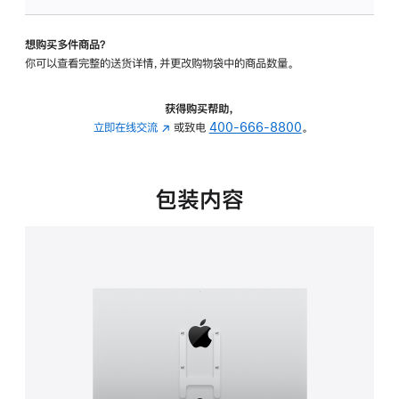
板
-
想购买多件商品？
VESA
你可以查看完整的送货详情，并更改购物袋中的商品数量。
支
架
转
获得购买帮助，
换
立即在线交流
(在
或致电
400-666-8800
。
器
新
的
窗
分
口
包装内容
期
中
付
打
款
开)
选
项)