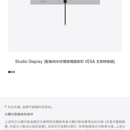
Studio Display (配备纳米纹理玻璃面板和 VESA 支架转换器)
网
脚
‡ 为近似值。金额可能随时间变动。
注
页
分期付款服务的条件
页
上述所示分期付款金额仅为使用特定期数免息分期付款估算得出的示例 (仅显示整数数
脚
额，未显示小数点以后的金额)，实际支付金额以银行、花呗或微信分付账单为准。上述分