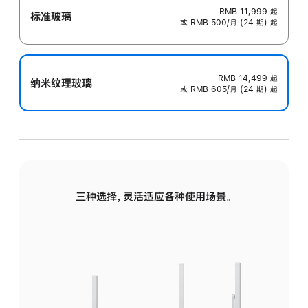
RMB 11,999
起
标准玻璃
或 RMB 500/月 (24 期) 起
RMB 14,499
起
纳米纹理玻璃
或 RMB 605/月 (24 期) 起
三种选择，灵活适应各种使用场景。
标