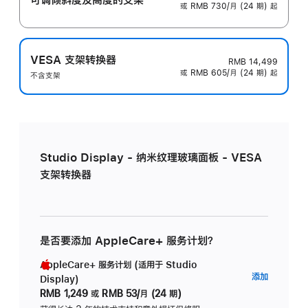
或 RMB 730/月 (24 期) 起
VESA 支架转换器
RMB 14,499
或 RMB 605/月 (24 期) 起
不含支架
Studio Display - 纳米纹理玻璃面板 - VESA
支架转换器
是否要添加 AppleCare+ 服务计划？
AppleCare+ 服务计划 (适用于 Studio
AppleC
添加
Display)
服
RMB 1,249
或
RMB 53/月 (24 期)