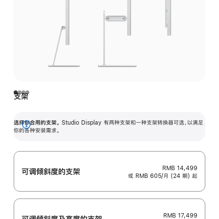
支架
选择你合用的支架。
Studio Display 有两种支架和一种支架转换器可选，以满足
展
你的各种安装需求。
开
RMB 14,499
可调倾斜度的支架
或 RMB 605/月 (24 期) 起
RMB 17,499
可调倾斜度及高‍度的支‍架