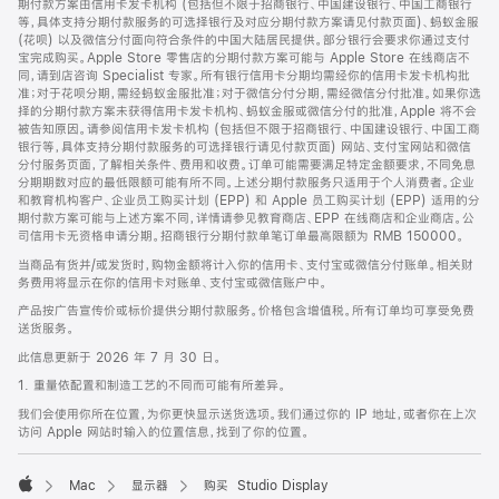
期付款方案由信用卡发卡机构 (包括但不限于招商银行、中国建设银行、中国工商银行
等，具体支持分期付款服务的可选择银行及对应分期付款方案请见付款页面)、蚂蚁金服
(花呗) 以及微信分付面向符合条件的中国大陆居民提供。部分银行会要求你通过支付
宝完成购买。Apple Store 零售店的分期付款方案可能与 Apple Store 在线商店不
同，请到店咨询 Specialist 专家。所有银行信用卡分期均需经你的信用卡发卡机构批
准；对于花呗分期，需经蚂蚁金服批准；对于微信分付分期，需经微信分付批准。如果你选
择的分期付款方案未获得信用卡发卡机构、蚂蚁金服或微信分付的批准，Apple 将不会
被告知原因。请参阅信用卡发卡机构 (包括但不限于招商银行、中国建设银行、中国工商
银行等，具体支持分期付款服务的可选择银行请见付款页面) 网站、支付宝网站和微信
分付服务页面，了解相关条件、费用和收费。订单可能需要满足特定金额要求，不同免息
分期期数对应的最低限额可能有所不同。上述分期付款服务只适用于个人消费者。企业
和教育机构客户、企业员工购买计划 (EPP) 和 Apple 员工购买计划 (EPP) 适用的分
期付款方案可能与上述方案不同，详情请参见教育商店、EPP 在线商店和企业商店。公
司信用卡无资格申请分期。招商银行分期付款单笔订单最高限额为 RMB 150000。
当商品有货并/或发货时，购物金额将计入你的信用卡、支付宝或微信分付账单。相关财
务费用将显示在你的信用卡对账单、支付宝或微信账户中。
产品按广告宣传价或标价提供分期付款服务。价格包含增值税。所有订单均可享受免费
送货服务。
此信息更新于 2026 年 7 月 30 日。
1. 重量依配置和制造工艺的不同而可能有所差异。
我们会使用你所在位置，为你更快显示送货选项。我们通过你的 IP 地址，或者你在上次
访问 Apple 网站时输入的位置信息，找到了你的位置。
Mac
显示器
购买 Studio Display