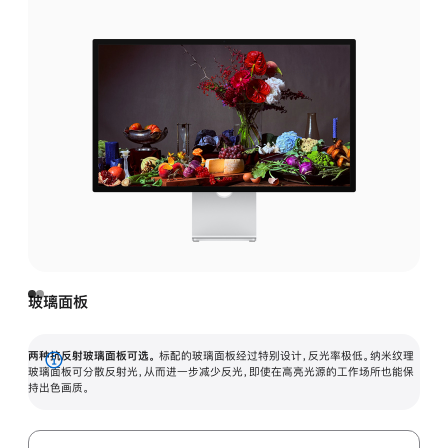
玻璃面板
两种抗反射玻璃面板可选。
标配的玻璃面板经过特别设计，反光率极低。纳米纹理
展
玻璃面板可分散反射光，从而进一步减少反光，即使在高亮光源的工作场所也能保
持出色画质。
开