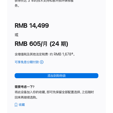
务
获得长达 3 年的技术支持和意外损坏保修服
务。
计
划
(适
RMB 14,499
用
于
或
Studio
RMB 605/月 (24 期)
Display
含增值税及其他法定税费
：约 RMB 1,678
脚
‡。
注
可享免息分期付款
(Studio
Display
-
添加到购物袋
纳
米
需要考虑一下？
纹
将此设备加入你的收藏，即可先保留全部配置选择，之后随时
理
回来再继续选购。
玻
璃
收藏
面