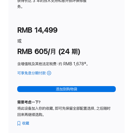
务
获得长达 3 年的技术支持和意外损坏保修服
务。
计
划
(适
RMB 14,499
用
于
或
Studio
RMB 605/月 (24 期)
Display
含增值税及其他法定税费
：约 RMB 1,678
脚
‡。
注
可享免息分期付款
(Studio
Display
-
添加到购物袋
纳
米
需要考虑一下？
纹
将此设备加入你的收藏，即可先保留全部配置选择，之后随时
理
回来再继续选购。
玻
璃
收藏
面