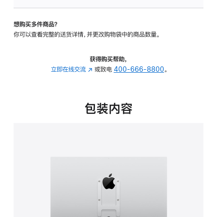
板
-
想购买多件商品？
VESA
你可以查看完整的送货详情，并更改购物袋中的商品数量。
支
架
转
获得购买帮助，
换
立即在线交流
(在
或致电
400-666-8800
。
器
新
的
窗
分
口
包装内容
期
中
付
打
款
开)
选
项)