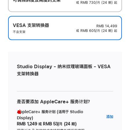
或 RMB 730/月 (24 期) 起
VESA 支架转换器
RMB 14,499
或 RMB 605/月 (24 期) 起
不含支架
Studio Display - 纳米纹理玻璃面板 - VESA
支架转换器
是否要添加 AppleCare+ 服务计划？
AppleCare+ 服务计划 (适用于 Studio
AppleC
添加
Display)
服
RMB 1,249
或
RMB 53/月 (24 期)