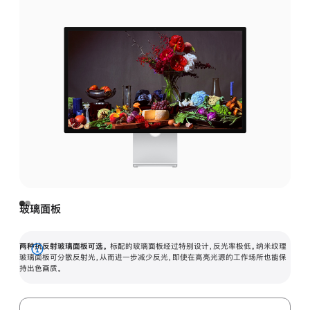
玻璃面板
两种抗反射玻璃面板可选。
标配的玻璃面板经过特别设计，反光率极低。纳米纹理
展
玻璃面板可分散反射光，从而进一步减少反光，即使在高亮光源的工作场所也能保
持出色画质。
开