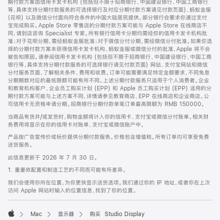
期付款方案由信用卡发卡机构 (包括但不限于招商银行、中国建设银行、中国工商银行
等，具体支持分期付款服务的可选择银行及对应分期付款方案请见付款页面)、蚂蚁金服
(花呗) 以及微信分付面向符合条件的中国大陆居民提供。部分银行会要求你通过支付
宝完成购买。Apple Store 零售店的分期付款方案可能与 Apple Store 在线商店不
同，请到店咨询 Specialist 专家。所有银行信用卡分期均需经你的信用卡发卡机构批
准；对于花呗分期，需经蚂蚁金服批准；对于微信分付分期，需经微信分付批准。如果你选
择的分期付款方案未获得信用卡发卡机构、蚂蚁金服或微信分付的批准，Apple 将不会
被告知原因。请参阅信用卡发卡机构 (包括但不限于招商银行、中国建设银行、中国工商
银行等，具体支持分期付款服务的可选择银行请见付款页面) 网站、支付宝网站和微信
分付服务页面，了解相关条件、费用和收费。订单可能需要满足特定金额要求，不同免息
分期期数对应的最低限额可能有所不同。上述分期付款服务只适用于个人消费者。企业
和教育机构客户、企业员工购买计划 (EPP) 和 Apple 员工购买计划 (EPP) 适用的分
期付款方案可能与上述方案不同，详情请参见教育商店、EPP 在线商店和企业商店。公
司信用卡无资格申请分期。招商银行分期付款单笔订单最高限额为 RMB 150000。
当商品有货并/或发货时，购物金额将计入你的信用卡、支付宝或微信分付账单。相关财
务费用将显示在你的信用卡对账单、支付宝或微信账户中。
产品按广告宣传价或标价提供分期付款服务。价格包含增值税。所有订单均可享受免费
送货服务。
此信息更新于 2026 年 7 月 30 日。
1. 重量依配置和制造工艺的不同而可能有所差异。
我们会使用你所在位置，为你更快显示送货选项。我们通过你的 IP 地址，或者你在上次
访问 Apple 网站时输入的位置信息，找到了你的位置。
Mac
显示器
购买 Studio Display