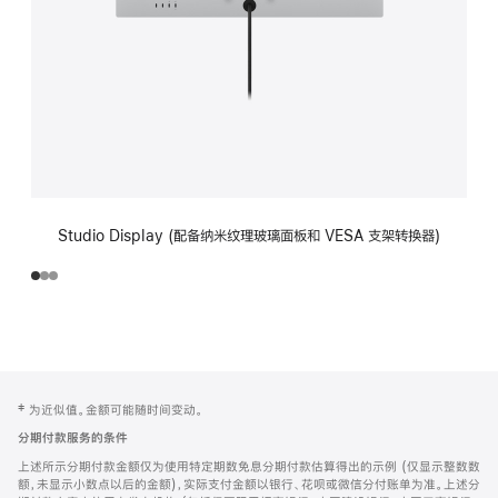
Studio Display (配备纳米纹理玻璃面板和 VESA 支架转换器)
网
脚
‡ 为近似值。金额可能随时间变动。
注
页
分期付款服务的条件
页
上述所示分期付款金额仅为使用特定期数免息分期付款估算得出的示例 (仅显示整数数
脚
额，未显示小数点以后的金额)，实际支付金额以银行、花呗或微信分付账单为准。上述分