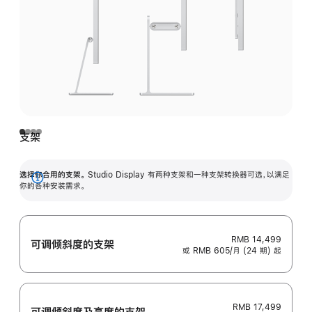
支架
选择你合用的支架。
Studio Display 有两种支架和一种支架转换器可选，以满足
展
你的各种安装需求。
开
RMB 14,499
可调倾斜度的支架
或 RMB 605/月 (24 期) 起
RMB 17,499
可调倾斜度及高‍度的支‍架