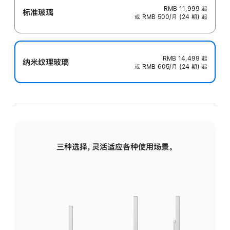
RMB 11,999
起
标准玻璃
或 RMB 500/月 (24 期) 起
RMB 14,499
起
纳米纹理玻璃
或 RMB 605/月 (24 期) 起
三种选择，灵活适应各种使用场景。
标