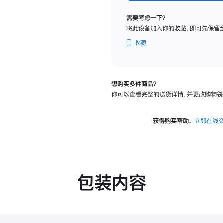
纳
米
需要考虑一下？
纹
将此设备加入你的收藏，即可先保留
理
玻
收藏
璃
面
板
想购买多件商品？
-
你可以查看完整的送货详情，并更改购物袋
VESA
支
架
获得购买帮助，
立即在线
转
换
器
的
分
包装内容
期
付
款
选
项)