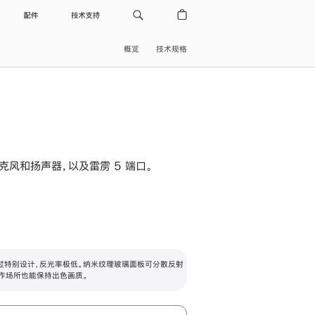
配件
技术支持
概览
技术规格
级麦克风和扬声器，以及雷雳 5 端口。
过特别设计，反光率极低。纳米纹理玻璃面板可分散反射
作场所也能保持出色画质。