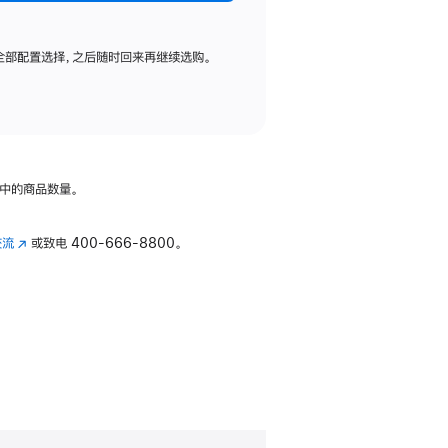
全部配置选择，之后随时回来再继续选购。
中的商品数量。
交流
(在
或致电
400-666-8800。
新
窗
口
中
打
开)