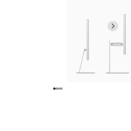
上
下
一
一
张
张
图
图
库
库
图
图
片
片
-
-
支
支
架
架