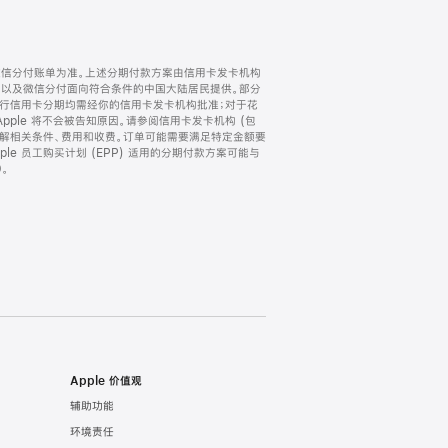
微信分付账单为准。上述分期付款方案由信用卡发卡机构
) 以及微信分付面向符合条件的中国大陆居民提供。部分
家。所有银行信用卡分期均需经你的信用卡发卡机构批准；对于花
ple 将不会被告知原因。请参阅信用卡发卡机构 (包
了解相关条件、费用和收费。订单可能需要满足特定金额要
e 员工购买计划 (EPP) 适用的分期付款方案可能与
。
Apple 价值观
辅助功能
环境责任