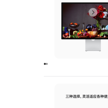
上
下
一
一
张
张
图
图
库
库
图
图
片
片
-
-
玻
玻
璃
璃
三种选择，灵活适应各种使
面
面
板
板