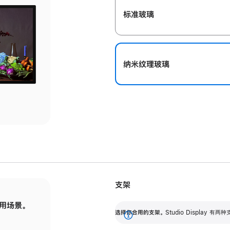
标准玻璃
纳米纹理玻璃
支架
用场景。
标配可调倾斜度的支架，提供 30 度的倾斜度
选
选择你合用的支架。
Studio Display
调节范围。
展