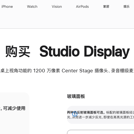
iPhone
Watch
Vision
AirPods
家居
娱乐
购买 Studio Display
桌上视角功能的 1200 万像素 Center Stage 摄像头、录音棚
玻璃面板
，可减少使用
纳米纹理玻璃面板可进一步减少反光，即使在
两种抗反射玻璃面板可选。
标配的玻璃面板经
。
有高亮光源的场所使用，也能保持出色画质。
展
光，从而进一步减少反光，即使在高亮光源的工
开