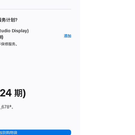
 服务计划？
dio Display)
AppleCare+
添加
期)
服
坏保修服务。
务
计
划
(适
用
于
24 期)
Studio
Display)
,678
脚
‡。
注
加到购物袋