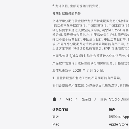
网
脚
‡ 为近似值。金额可能随时间变动。
注
页
分期付款服务的条件
页
上述所示分期付款金额仅为使用特定期数免息分期付款估
脚
(包括但不限于招商银行、中国建设银行、中国工商银行
银行会要求你通过支付宝完成购买。Apple Store 零
呗分期，需经蚂蚁金服批准；对于微信分付分期，需经微信
括但不限于招商银行、中国建设银行、中国工商银行等，
求，不同免息分期期数对应的最低限额可能有所不同。上述分
上述方案不同，详情请参见教育商店、EPP 在线商店和
当商品有货并/或发货时，购物金额将计入你的信用卡、
产品按广告宣传价或标价提供分期付款服务。价格包含
此信息更新于 2026 年 7 月 30 日。
1. 重量依配置和制造工艺的不同而可能有所差异。
我们会使用你所在位置，为你更快显示送货选项。我们通过你
Mac
显示器
购买 Studio Displ
Apple
选购及了解
账户
商店
管理你的 App
Mac
Apple Stor