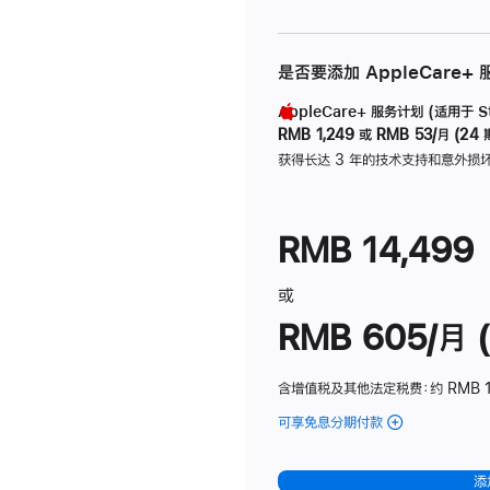
是否要添加 AppleCare+
AppleCare+ 服务计划 (适用于 Stu
RMB 1,249
或
RMB 53/月 (24 
获得长达 3 年的技术支持和意外损
RMB 14,499
或
RMB 605/月 (
含增值税及其他法定税费
：约 RMB 1
可享免息分期付款
(Studio
Display
-
添