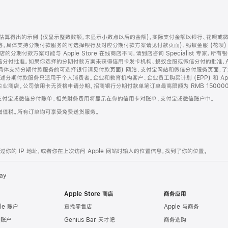
算得出的示例 (仅显示整数数额，未显示小数点以后的金额)，实际支付金额以银行、花呗或
等，具体支持分期付款服务的可选择银行及对应分期付款方案请见付款页面)、蚂蚁金服 (花呗
售店的分期付款方案可能与 Apple Store 在线商店不同，请到店咨询 Specialist 专
分付批准。如果你选择的分期付款方案未获得信用卡发卡机构、蚂蚁金服或微信分付的批准，Ap
具体支持分期付款服务的可选择银行请见付款页面) 网站、支付宝网站和微信分付服务页面，
期付款服务只适用于个人消费者。企业和教育机构客户、企业员工购买计划 (EPP) 和 Appl
企业商店。公司信用卡无资格申请分期。招商银行分期付款单笔订单最高限额为 RMB 150000
支付宝或微信分付账单。相关财务费用将显示在你的信用卡对账单、支付宝或微信账户中。
增值税。所有订单均可享受免费送货服务。
的 IP 地址，或者你在上次访问 Apple 网站时输入的位置信息，找到了你的位置。
ay
Apple Store 商店
商务应用
le 账户
查找零售店
Apple 与商务
e 账户
Genius Bar 天才吧
商务选购