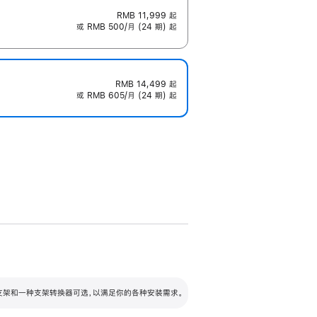
RMB 11,999
起
或 RMB 500/月 (24 期) 起
RMB 14,499
起
或 RMB 605/月 (24 期) 起
配可调倾斜度及高度的支架，额外增加 105
VESA 支架转换器
 有两种支架和一种支架转换器可选，以满足你的各种安装需求。
毫米的高度调节范围。
容的支架 (未随附)