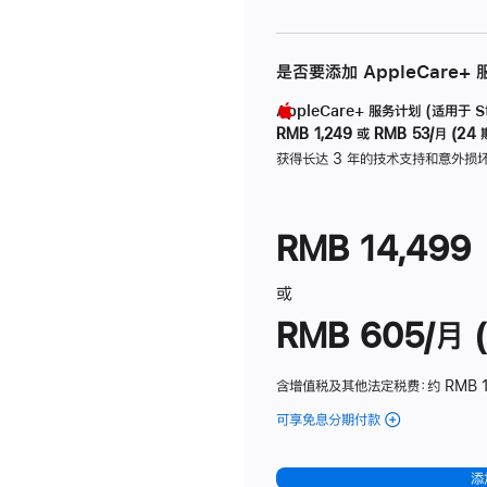
是否要添加 AppleCare+
AppleCare+ 服务计划 (适用于 Stu
RMB 1,249
或
RMB 53/月 (24 
获得长达 3 年的技术支持和意外损
RMB 14,499
或
RMB 605/月 (
含增值税及其他法定税费
：约 RMB 1
可享免息分期付款
(Studio
Display
-
添