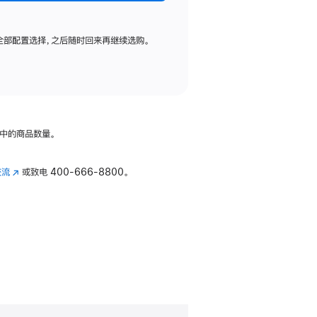
全部配置选择，之后随时回来再继续选购。
中的商品数量。
交流
(在
或致电
400-666-8800。
新
窗
口
中
打
开)