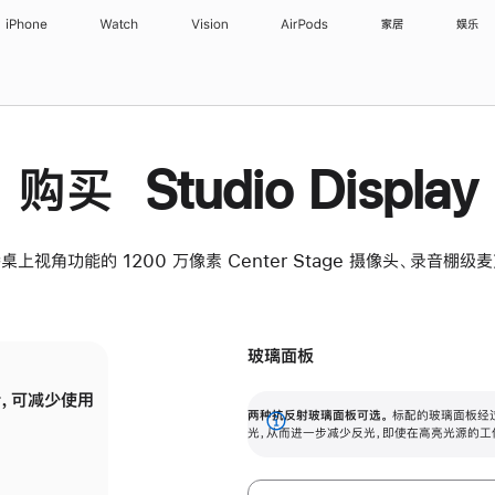
iPhone
Watch
Vision
AirPods
家居
娱乐
购买 Studio Display
桌上视角功能的 1200 万像素 Center Stage 摄像头、录音棚
玻璃面板
，可减少使用
纳米纹理玻璃面板可进一步减少反光，即使在
两种抗反射玻璃面板可选。
标配的玻璃面板经
。
有高亮光源的场所使用，也能保持出色画质。
展
光，从而进一步减少反光，即使在高亮光源的工
开