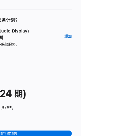
 服务计划？
dio Display)
AppleCare+
添加
期)
服
坏保修服务。
务
计
划
(适
用
于
24 期)
Studio
Display)
,678
脚
‡。
注
加到购物袋