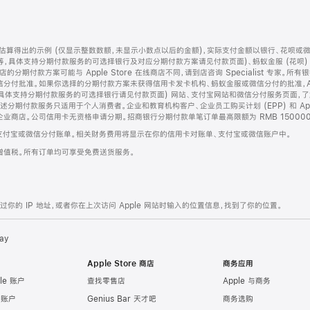
算得出的示例 (仅显示整数数额，未显示小数点以后的金额)，实际支付金额以银行、花呗或
等，具体支持分期付款服务的可选择银行及对应分期付款方案请见付款页面)、蚂蚁金服 (花呗
售店的分期付款方案可能与 Apple Store 在线商店不同，请到店咨询 Specialist 专
分付批准。如果你选择的分期付款方案未获得信用卡发卡机构、蚂蚁金服或微信分付的批准，Ap
具体支持分期付款服务的可选择银行请见付款页面) 网站、支付宝网站和微信分付服务页面，
期付款服务只适用于个人消费者。企业和教育机构客户、企业员工购买计划 (EPP) 和 Appl
企业商店。公司信用卡无资格申请分期。招商银行分期付款单笔订单最高限额为 RMB 150000
支付宝或微信分付账单。相关财务费用将显示在你的信用卡对账单、支付宝或微信账户中。
增值税。所有订单均可享受免费送货服务。
的 IP 地址，或者你在上次访问 Apple 网站时输入的位置信息，找到了你的位置。
ay
Apple Store 商店
商务应用
le 账户
查找零售店
Apple 与商务
e 账户
Genius Bar 天才吧
商务选购