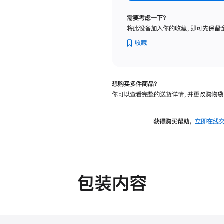
纳
米
需要考虑一下？
纹
将此设备加入你的收藏，即可先保留
理
玻
收藏
璃
面
板
想购买多件商品？
-
你可以查看完整的送货详情，并更改购物袋
VESA
支
架
获得购买帮助，
立即在线
转
换
器
的
分
包装内容
期
付
款
选
项)