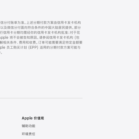
微信分付账单为准。上述分期付款方案由信用卡发卡机构
) 以及微信分付面向符合条件的中国大陆居民提供。部分
家。所有银行信用卡分期均需经你的信用卡发卡机构批准；对于花
ple 将不会被告知原因。请参阅信用卡发卡机构 (包
了解相关条件、费用和收费。订单可能需要满足特定金额要
e 员工购买计划 (EPP) 适用的分期付款方案可能与
。
Apple 价值观
辅助功能
环境责任