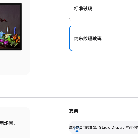
标准玻璃
纳米纹理玻璃
支架
用场景。
标配可调倾斜度的支架，提供 30 度的倾斜度
选
选择你合用的支架。
Studio Display
调节范围。
展