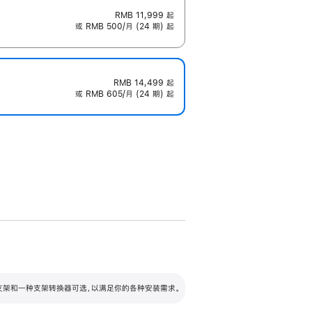
RMB 11,999
起
或 RMB 500/月 (24 期) 起
RMB 14,499
起
或 RMB 605/月 (24 期) 起
配可调倾斜度及高度的支架，额外增加 105
VESA 支架转换器
 有两种支架和一种支架转换器可选，以满足你的各种安装需求。
毫米的高度调节范围。
容的支架 (未随附)