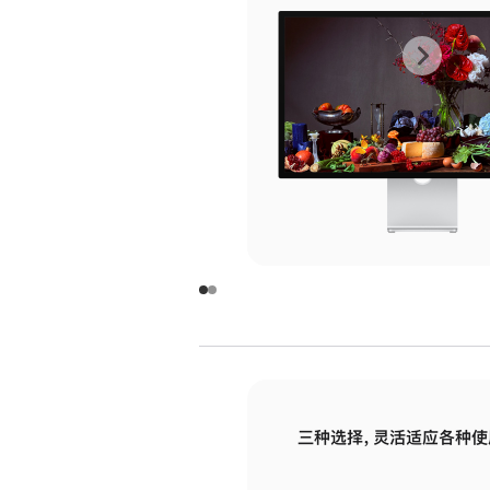
上
下
一
一
张
张
图
图
库
库
图
图
片
片
-
-
玻
玻
璃
璃
三种选择，灵活适应各种使
面
面
板
板