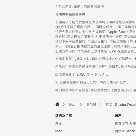
网
脚
‡ 为近似值。金额可能随时间变动。
注
页
分期付款服务的条件
页
上述所示分期付款金额仅为使用特定期数免息分期付款估
脚
(包括但不限于招商银行、中国建设银行、中国工商银行
银行会要求你通过支付宝完成购买。Apple Store 零
呗分期，需经蚂蚁金服批准；对于微信分付分期，需经微信
括但不限于招商银行、中国建设银行、中国工商银行等，
求，不同免息分期期数对应的最低限额可能有所不同。上述分
上述方案不同，详情请参见教育商店、EPP 在线商店和
当商品有货并/或发货时，购物金额将计入你的信用卡、
产品按广告宣传价或标价提供分期付款服务。价格包含
此信息更新于 2026 年 7 月 30 日。
1. 重量依配置和制造工艺的不同而可能有所差异。
我们会使用你所在位置，为你更快显示送货选项。我们通过你
Mac
显示器
购买 Studio Displ
Apple
选购及了解
账户
商店
管理你的 App
Mac
Apple Stor