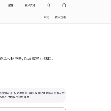
配件
技术支持
概览
技术规格
级麦克风和扬声器，以及雷雳 5 端口。
过特别设计，反光率极低。纳米纹理玻璃面板可分散反射
作场所也能保持出色画质。