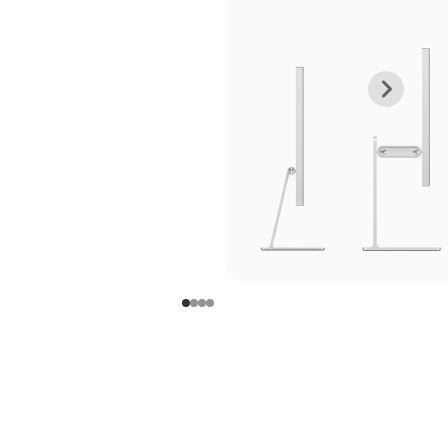
上
下
一
一
张
张
图
图
库
库
图
图
片
片
-
-
支
支
架
架