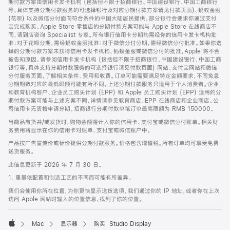
期付款方案由信用卡发卡机构 (包括但不限于招商银行、中国建设银行、中国工商银行
等，具体支持分期付款服务的可选择银行及对应分期付款方案请见付款页面)、蚂蚁金服
(花呗) 以及微信分付面向符合条件的中国大陆居民提供。部分银行会要求你通过支付
宝完成购买。Apple Store 零售店的分期付款方案可能与 Apple Store 在线商店不
同，请到店咨询 Specialist 专家。所有银行信用卡分期均需经你的信用卡发卡机构批
准；对于花呗分期，需经蚂蚁金服批准；对于微信分付分期，需经微信分付批准。如果你选
择的分期付款方案未获得信用卡发卡机构、蚂蚁金服或微信分付的批准，Apple 将不会
被告知原因。请参阅信用卡发卡机构 (包括但不限于招商银行、中国建设银行、中国工商
银行等，具体支持分期付款服务的可选择银行请见付款页面) 网站、支付宝网站和微信
分付服务页面，了解相关条件、费用和收费。订单可能需要满足特定金额要求，不同免息
分期期数对应的最低限额可能有所不同。上述分期付款服务只适用于个人消费者。企业
和教育机构客户、企业员工购买计划 (EPP) 和 Apple 员工购买计划 (EPP) 适用的分
期付款方案可能与上述方案不同，详情请参见教育商店、EPP 在线商店和企业商店。公
司信用卡无资格申请分期。招商银行分期付款单笔订单最高限额为 RMB 150000。
当商品有货并/或发货时，购物金额将计入你的信用卡、支付宝或微信分付账单。相关财
务费用将显示在你的信用卡对账单、支付宝或微信账户中。
产品按广告宣传价或标价提供分期付款服务。价格包含增值税。所有订单均可享受免费
送货服务。
此信息更新于 2026 年 7 月 30 日。
1. 重量依配置和制造工艺的不同而可能有所差异。
我们会使用你所在位置，为你更快显示送货选项。我们通过你的 IP 地址，或者你在上次
访问 Apple 网站时输入的位置信息，找到了你的位置。
Mac
显示器
购买 Studio Display