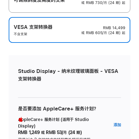
或 RMB 730/月 (24 期) 起
VESA 支架转换器
RMB 14,499
或 RMB 605/月 (24 期) 起
不含支架
Studio Display - 纳米纹理玻璃面板 - VESA
支架转换器
是否要添加 AppleCare+ 服务计划？
AppleCare+ 服务计划 (适用于 Studio
AppleC
添加
Display)
服
RMB 1,249
或
RMB 53/月 (24 期)