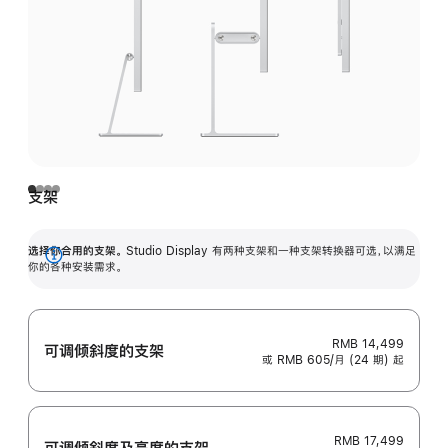
支架
选择你合用的支架。
Studio Display 有两种支架和一种支架转换器可选，以满足
展
你的各种安装需求。
开
RMB 14,499
可调倾斜度的支架
或 RMB 605/月 (24 期) 起
RMB 17,499
可调倾斜度及高‍度的支‍架