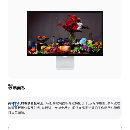
玻璃面板
两种抗反射玻璃面板可选。
标配的玻璃面板经过特别设计，反光率极低。纳米纹理
展
玻璃面板可分散反射光，从而进一步减少反光，即使在高亮光源的工作场所也能保
持出色画质。
开