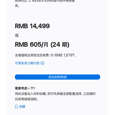
务
获得长达 3 年的技术支持和意外损坏保修服
务。
计
划
(适
RMB 14,499
用
于
或
Studio
RMB 605/月 (24 期)
Display
含增值税及其他法定税费
：约 RMB 1,678
脚
‡。
注
可享免息分期付款
(Studio
Display
-
添加到购物袋
纳
米
需要考虑一下？
纹
将此设备加入你的收藏，即可先保留全部配置选择，之后随时
理
回来再继续选购。
玻
璃
收藏
面