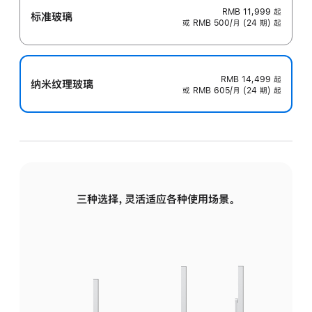
RMB 11,999
起
标准玻璃
或 RMB 500/月 (24 期) 起
RMB 14,499
起
纳米纹理玻璃
或 RMB 605/月 (24 期) 起
三种选择，灵活适应各种使用场景。
标