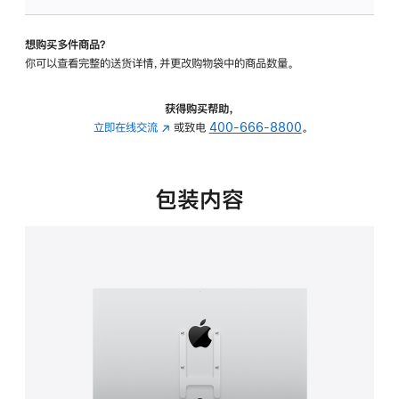
板
-
想购买多件商品？
VESA
你可以查看完整的送货详情，并更改购物袋中的商品数量。
支
架
转
获得购买帮助，
换
立即在线交流
(在
或致电
400-666-8800
。
器
新
的
窗
分
口
包装内容
期
中
付
打
款
开)
选
项)