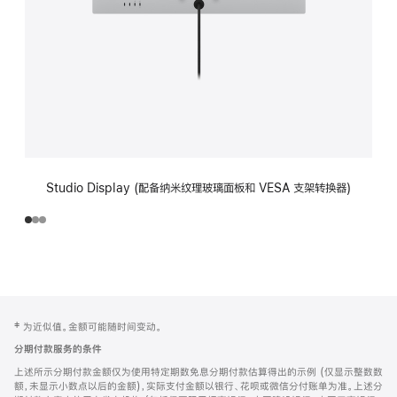
Studio Display (配备纳米纹理玻璃面板和 VESA 支架转换器)
网
脚
‡ 为近似值。金额可能随时间变动。
注
页
分期付款服务的条件
页
上述所示分期付款金额仅为使用特定期数免息分期付款估算得出的示例 (仅显示整数数
脚
额，未显示小数点以后的金额)，实际支付金额以银行、花呗或微信分付账单为准。上述分