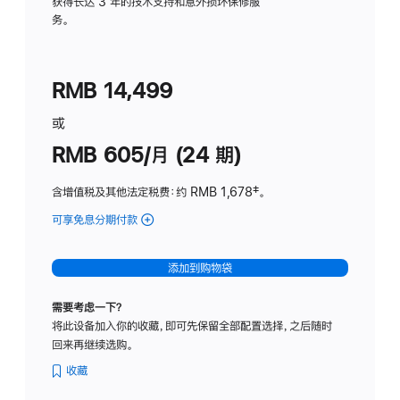
务
获得长达 3 年的技术支持和意外损坏保修服
务。
计
划
(适
RMB 14,499
用
于
或
Studio
RMB 605/月 (24 期)
Display
含增值税及其他法定税费
：约 RMB 1,678
脚
‡。
注
可享免息分期付款
(Studio
Display
-
添加到购物袋
纳
米
需要考虑一下？
纹
将此设备加入你的收藏，即可先保留全部配置选择，之后随时
理
回来再继续选购。
玻
璃
收藏
面