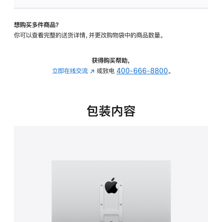
板
-
想购买多件商品？
VESA
你可以查看完整的送货详情，并更改购物袋中的商品数量。
支
架
转
获得购买帮助，
换
立即在线交流
(在
或致电
400-666-8800
。
器
新
的
窗
分
口
包装内容
期
中
付
打
款
开)
选
项)