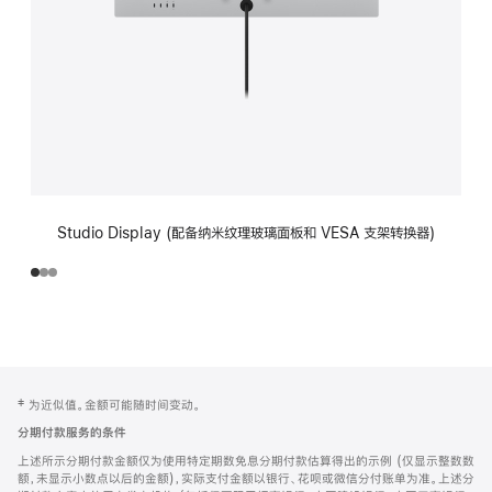
Studio Display (配备纳米纹理玻璃面板和 VESA 支架转换器)
网
脚
‡ 为近似值。金额可能随时间变动。
注
页
分期付款服务的条件
页
上述所示分期付款金额仅为使用特定期数免息分期付款估算得出的示例 (仅显示整数数
脚
额，未显示小数点以后的金额)，实际支付金额以银行、花呗或微信分付账单为准。上述分