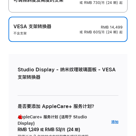
或 RMB 730/月 (24 期) 起
VESA 支架转换器
RMB 14,499
或 RMB 605/月 (24 期) 起
不含支架
Studio Display - 纳米纹理玻璃面板 - VESA
支架转换器
是否要添加 AppleCare+ 服务计划？
AppleCare+ 服务计划 (适用于 Studio
AppleC
添加
Display)
服
RMB 1,249
或
RMB 53/月 (24 期)