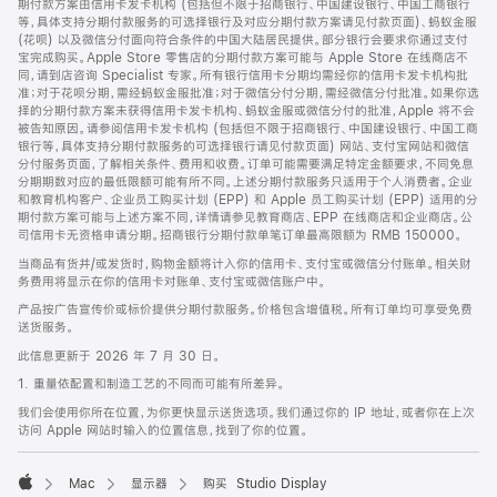
期付款方案由信用卡发卡机构 (包括但不限于招商银行、中国建设银行、中国工商银行
等，具体支持分期付款服务的可选择银行及对应分期付款方案请见付款页面)、蚂蚁金服
(花呗) 以及微信分付面向符合条件的中国大陆居民提供。部分银行会要求你通过支付
宝完成购买。Apple Store 零售店的分期付款方案可能与 Apple Store 在线商店不
同，请到店咨询 Specialist 专家。所有银行信用卡分期均需经你的信用卡发卡机构批
准；对于花呗分期，需经蚂蚁金服批准；对于微信分付分期，需经微信分付批准。如果你选
择的分期付款方案未获得信用卡发卡机构、蚂蚁金服或微信分付的批准，Apple 将不会
被告知原因。请参阅信用卡发卡机构 (包括但不限于招商银行、中国建设银行、中国工商
银行等，具体支持分期付款服务的可选择银行请见付款页面) 网站、支付宝网站和微信
分付服务页面，了解相关条件、费用和收费。订单可能需要满足特定金额要求，不同免息
分期期数对应的最低限额可能有所不同。上述分期付款服务只适用于个人消费者。企业
和教育机构客户、企业员工购买计划 (EPP) 和 Apple 员工购买计划 (EPP) 适用的分
期付款方案可能与上述方案不同，详情请参见教育商店、EPP 在线商店和企业商店。公
司信用卡无资格申请分期。招商银行分期付款单笔订单最高限额为 RMB 150000。
当商品有货并/或发货时，购物金额将计入你的信用卡、支付宝或微信分付账单。相关财
务费用将显示在你的信用卡对账单、支付宝或微信账户中。
产品按广告宣传价或标价提供分期付款服务。价格包含增值税。所有订单均可享受免费
送货服务。
此信息更新于 2026 年 7 月 30 日。
1. 重量依配置和制造工艺的不同而可能有所差异。
我们会使用你所在位置，为你更快显示送货选项。我们通过你的 IP 地址，或者你在上次
访问 Apple 网站时输入的位置信息，找到了你的位置。
Mac
显示器
购买 Studio Display