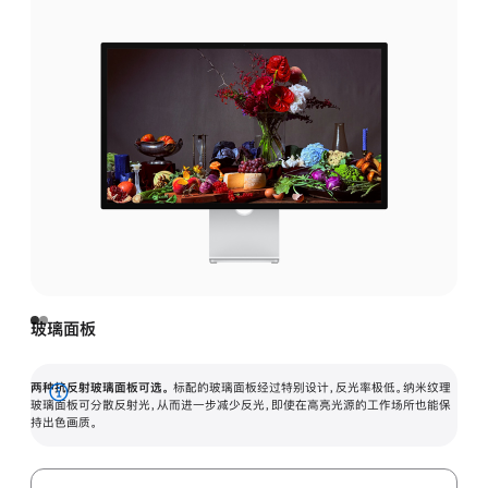
玻璃面板
两种抗反射玻璃面板可选。
标配的玻璃面板经过特别设计，反光率极低。纳米纹理
展
玻璃面板可分散反射光，从而进一步减少反光，即使在高亮光源的工作场所也能保
持出色画质。
开