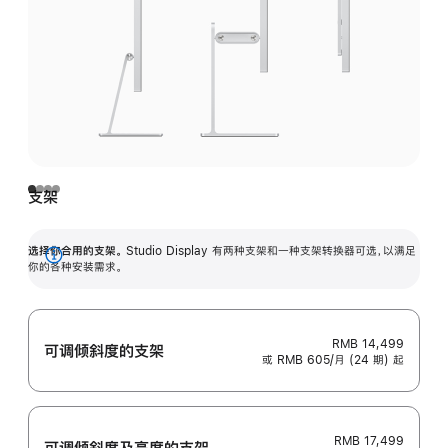
支架
选择你合用的支架。
Studio Display 有两种支架和一种支架转换器可选，以满足
展
你的各种安装需求。
开
RMB 14,499
可调倾斜度的支架
或 RMB 605/月 (24 期) 起
RMB 17,499
可调倾斜度及高‍度的支‍架