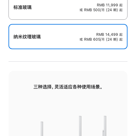
RMB 11,999
起
标准玻璃
或 RMB 500/月 (24 期) 起
RMB 14,499
起
纳米纹理玻璃
或 RMB 605/月 (24 期) 起
三种选择，灵活适应各种使用场景。
标