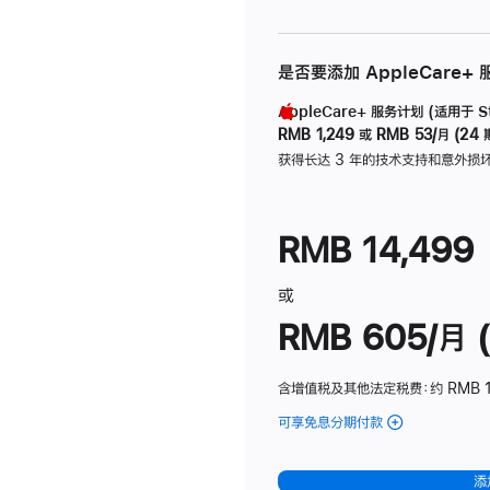
是否要添加 AppleCare+
AppleCare+ 服务计划 (适用于 Stu
RMB 1,249
或
RMB 53/月 (24 
获得长达 3 年的技术支持和意外损
RMB 14,499
或
RMB 605/月 (
含增值税及其他法定税费
：约 RMB 1
可享免息分期付款
(Studio
Display
-
添