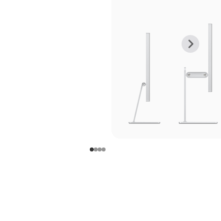
上
下
一
一
张
张
图
图
库
库
图
图
片
片
-
-
支
支
架
架