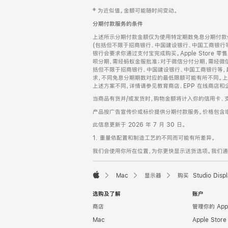
网
脚
‡ 为近似值。金额可能随时间变动。
注
页
分期付款服务的条件
页
上述所示分期付款金额仅为使用特定期数免息分期付款估
脚
(包括但不限于招商银行、中国建设银行、中国工商银行
银行会要求你通过支付宝完成购买。Apple Store 零
呗分期，需经蚂蚁金服批准；对于微信分付分期，需经微信
括但不限于招商银行、中国建设银行、中国工商银行等，
求，不同免息分期期数对应的最低限额可能有所不同。上述分
上述方案不同，详情请参见教育商店、EPP 在线商店和
当商品有货并/或发货时，购物金额将计入你的信用卡、
产品按广告宣传价或标价提供分期付款服务。价格包含
此信息更新于 2026 年 7 月 30 日。
1. 重量依配置和制造工艺的不同而可能有所差异。
我们会使用你所在位置，为你更快显示送货选项。我们通过你
Mac
显示器
购买 Studio Displ
Apple
选购及了解
账户
商店
管理你的 App
Mac
Apple Stor