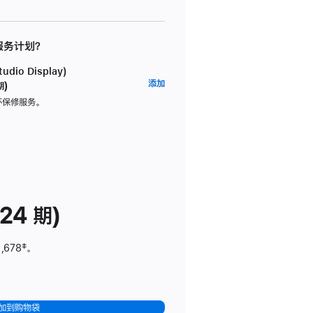
 服务计划？
dio Display)
AppleCare+
添加
期)
服
坏保修服务。
务
计
划
(适
用
于
24 期)
Studio
Display)
,678
脚
‡。
注
加到购物袋