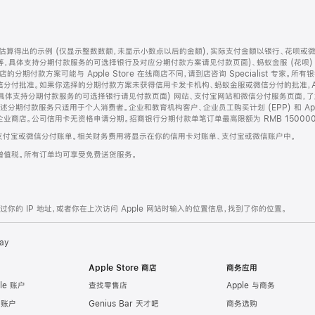
算得出的示例 (仅显示整数数额，未显示小数点以后的金额)，实际支付金额以银行、花呗或
等，具体支持分期付款服务的可选择银行及对应分期付款方案请见付款页面)、蚂蚁金服 (花呗
售店的分期付款方案可能与 Apple Store 在线商店不同，请到店咨询 Specialist 专
分付批准。如果你选择的分期付款方案未获得信用卡发卡机构、蚂蚁金服或微信分付的批准，Ap
具体支持分期付款服务的可选择银行请见付款页面) 网站、支付宝网站和微信分付服务页面，
期付款服务只适用于个人消费者。企业和教育机构客户、企业员工购买计划 (EPP) 和 Appl
企业商店。公司信用卡无资格申请分期。招商银行分期付款单笔订单最高限额为 RMB 150000
支付宝或微信分付账单。相关财务费用将显示在你的信用卡对账单、支付宝或微信账户中。
增值税。所有订单均可享受免费送货服务。
的 IP 地址，或者你在上次访问 Apple 网站时输入的位置信息，找到了你的位置。
ay
Apple Store 商店
商务应用
le 账户
查找零售店
Apple 与商务
e 账户
Genius Bar 天才吧
商务选购