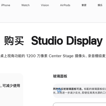
iPhone
Watch
Vision
AirPods
家居
娱乐
购买 Studio Display
桌上视角功能的 1200 万像素 Center Stage 摄像头、录音棚
玻璃面板
，可减少使用
纳米纹理玻璃面板可进一步减少反光，即使在
两种抗反射玻璃面板可选。
标配的玻璃面板经
。
有高亮光源的场所使用，也能保持出色画质。
展
光，从而进一步减少反光，即使在高亮光源的工
开