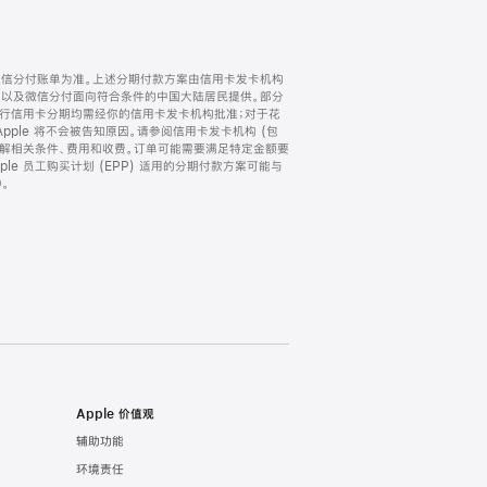
微信分付账单为准。上述分期付款方案由信用卡发卡机构
) 以及微信分付面向符合条件的中国大陆居民提供。部分
家。所有银行信用卡分期均需经你的信用卡发卡机构批准；对于花
ple 将不会被告知原因。请参阅信用卡发卡机构 (包
了解相关条件、费用和收费。订单可能需要满足特定金额要
e 员工购买计划 (EPP) 适用的分期付款方案可能与
。
Apple 价值观
辅助功能
环境责任