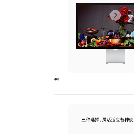
上
下
一
一
张
张
图
图
库
库
图
图
片
片
-
-
玻
玻
璃
璃
三种选择，灵活适应各种使
面
面
板
板