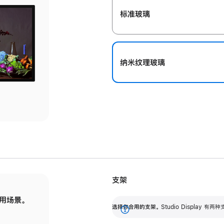
标准玻璃
纳米纹理玻璃
支架
用场景。
标配可调倾斜度的支架，提供 30 度的倾斜度
选
选择你合用的支架。
Studio Display
调节范围。
展