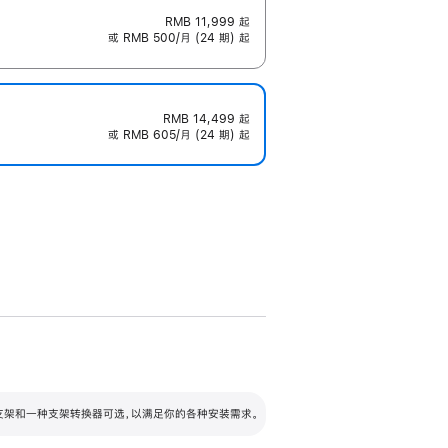
RMB 11,999
起
或 RMB 500/月 (24 期) 起
RMB 14,499
起
或 RMB 605/月 (24 期) 起
配可调倾斜度及高度的支架，额外增加 105
VESA 支架转换器
 有两种支架和一种支架转换器可选，以满足你的各种安装需求。
毫米的高度调节范围。
容的支架 (未随附)