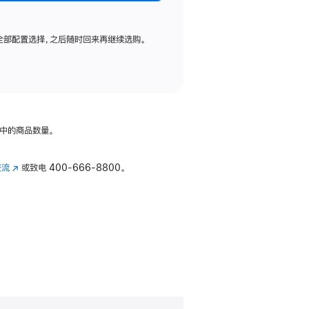
全部配置选择，之后随时回来再继续选购。
中的商品数量。
交流
(在
或致电
400-666-8800。
新
窗
口
中
打
开)