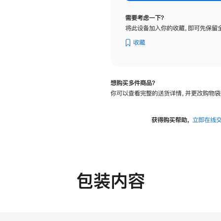
纳
米
需要考虑一下？
纹
将此设备加入你的收藏，即可先保留
理
玻
收藏
璃
面
板
想购买多件商品？
-
你可以查看完整的送货详情，并更改购物袋
VESA
支
架
获得购买帮助，
立即在线
转
换
器
的
分
包装内容
期
付
款
选
项)