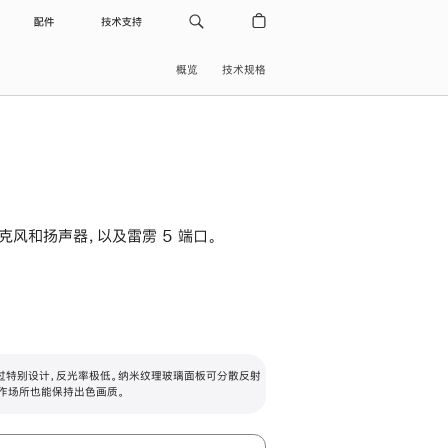
配件
技术支持
概览
技术规格
级麦克风和扬声器，以及雷雳 5 端口。
过特别设计，反光率极低。纳米纹理玻璃面板可分散反射
作场所也能保持出色画质。