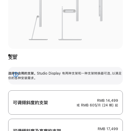
支架
选择你合用的支架。
Studio Display 有两种支架和一种支架转换器可选，以满足
展
你的各种安装需求。
开
RMB 14,499
可调倾斜度的支架
或 RMB 605/月 (24 期) 起
RMB 17,499
可调倾斜度及高‍度的支‍架