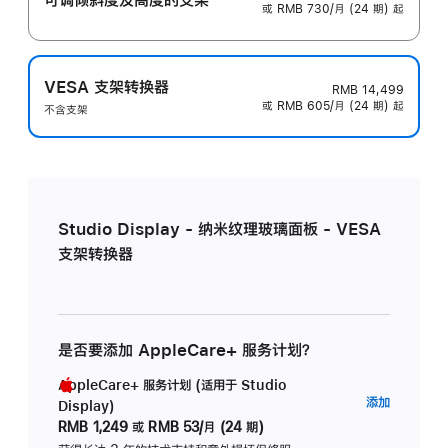
或 RMB 730/月 (24 期) 起
VESA 支架转换器
RMB 14,499
或 RMB 605/月 (24 期) 起
不含支架
Studio Display - 纳米纹理玻璃面板 - VESA
支架转换器
是否要添加 AppleCare+ 服务计划？
AppleCare+ 服务计划 (适用于 Studio
AppleC
添加
Display)
服
RMB 1,249
或
RMB 53/月 (24 期)