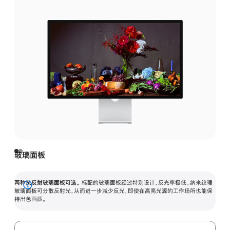
玻璃面板
两种抗反射玻璃面板可选。
标配的玻璃面板经过特别设计，反光率极低。纳米纹理
展
玻璃面板可分散反射光，从而进一步减少反光，即使在高亮光源的工作场所也能保
持出色画质。
开