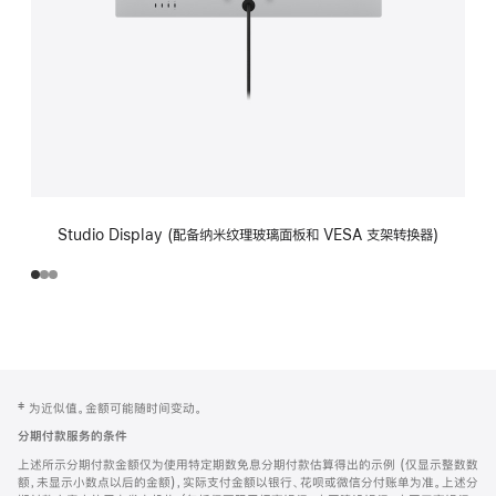
Studio Display (配备纳米纹理玻璃面板和 VESA 支架转换器)
网
脚
‡ 为近似值。金额可能随时间变动。
注
页
分期付款服务的条件
页
上述所示分期付款金额仅为使用特定期数免息分期付款估算得出的示例 (仅显示整数数
脚
额，未显示小数点以后的金额)，实际支付金额以银行、花呗或微信分付账单为准。上述分