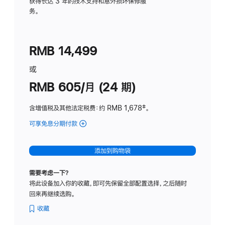
务
获得长达 3 年的技术支持和意外损坏保修服
务。
计
划
(适
RMB 14,499
用
于
或
Studio
RMB 605/月 (24 期)
Display
含增值税及其他法定税费
：约 RMB 1,678
脚
‡。
注
可享免息分期付款
(Studio
Display
-
添加到购物袋
纳
米
需要考虑一下？
纹
将此设备加入你的收藏，即可先保留全部配置选择，之后随时
理
回来再继续选购。
玻
璃
收藏
面