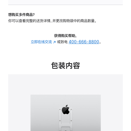
板
-
想购买多件商品？
VESA
你可以查看完整的送货详情，并更改购物袋中的商品数量。
支
架
转
获得购买帮助，
换
立即在线交流
(在
或致电
400-666-8800
。
器
新
的
窗
分
口
包装内容
期
中
付
打
款
开)
选
项)