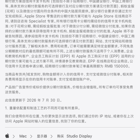
期付款方案由信用卡发卡机构 (包括但不限于招商银行、中国建设银行、中国工商银行
等，具体支持分期付款服务的可选择银行及对应分期付款方案请见付款页面)、蚂蚁金服
(花呗) 以及微信分付面向符合条件的中国大陆居民提供。部分银行会要求你通过支付
宝完成购买。Apple Store 零售店的分期付款方案可能与 Apple Store 在线商店不
同，请到店咨询 Specialist 专家。所有银行信用卡分期均需经你的信用卡发卡机构批
准；对于花呗分期，需经蚂蚁金服批准；对于微信分付分期，需经微信分付批准。如果你选
择的分期付款方案未获得信用卡发卡机构、蚂蚁金服或微信分付的批准，Apple 将不会
被告知原因。请参阅信用卡发卡机构 (包括但不限于招商银行、中国建设银行、中国工商
银行等，具体支持分期付款服务的可选择银行请见付款页面) 网站、支付宝网站和微信
分付服务页面，了解相关条件、费用和收费。订单可能需要满足特定金额要求，不同免息
分期期数对应的最低限额可能有所不同。上述分期付款服务只适用于个人消费者。企业
和教育机构客户、企业员工购买计划 (EPP) 和 Apple 员工购买计划 (EPP) 适用的分
期付款方案可能与上述方案不同，详情请参见教育商店、EPP 在线商店和企业商店。公
司信用卡无资格申请分期。招商银行分期付款单笔订单最高限额为 RMB 150000。
当商品有货并/或发货时，购物金额将计入你的信用卡、支付宝或微信分付账单。相关财
务费用将显示在你的信用卡对账单、支付宝或微信账户中。
产品按广告宣传价或标价提供分期付款服务。价格包含增值税。所有订单均可享受免费
送货服务。
此信息更新于 2026 年 7 月 30 日。
1. 重量依配置和制造工艺的不同而可能有所差异。
我们会使用你所在位置，为你更快显示送货选项。我们通过你的 IP 地址，或者你在上次
访问 Apple 网站时输入的位置信息，找到了你的位置。
Mac
显示器
购买 Studio Display