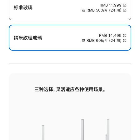
RMB 11,999
起
标准玻璃
或 RMB 500/月 (24 期) 起
RMB 14,499
起
纳米纹理玻璃
或 RMB 605/月 (24 期) 起
三种选择，灵活适应各种使用场景。
标