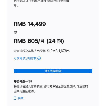
务
获得长达 3 年的技术支持和意外损坏保修服
务。
计
划
(适
RMB 14,499
用
于
或
Studio
RMB 605/月 (24 期)
Display
含增值税及其他法定税费
：约 RMB 1,678
脚
‡。
注
可享免息分期付款
(Studio
Display
-
添加到购物袋
纳
米
需要考虑一下？
纹
将此设备加入你的收藏，即可先保留全部配置选择，之后随时
理
回来再继续选购。
玻
璃
收藏
面