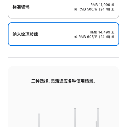
RMB 11,999
起
标准玻璃
或 RMB 500/月 (24 期) 起
RMB 14,499
起
纳米纹理玻璃
或 RMB 605/月 (24 期) 起
三种选择，灵活适应各种使用场景。
标