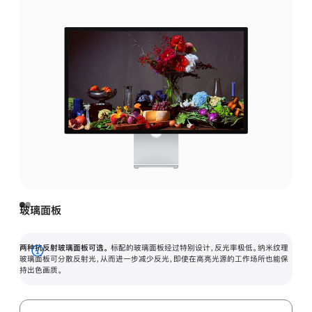
玻璃面板
两种抗反射玻璃面板可选。
标配的玻璃面板经过特别设计，反光率极低。纳米纹理
展
玻璃面板可分散反射光，从而进一步减少反光，即使在高亮光源的工作场所也能保
持出色画质。
开