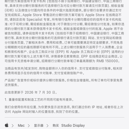
期付款方案由信用卡发卡机构 (包括但不限于招商银行、中国建设银行、中国工商银行
等，具体支持分期付款服务的可选择银行及对应分期付款方案请见付款页面)、蚂蚁金服
(花呗) 以及微信分付面向符合条件的中国大陆居民提供。部分银行会要求你通过支付
宝完成购买。Apple Store 零售店的分期付款方案可能与 Apple Store 在线商店不
同，请到店咨询 Specialist 专家。所有银行信用卡分期均需经你的信用卡发卡机构批
准；对于花呗分期，需经蚂蚁金服批准；对于微信分付分期，需经微信分付批准。如果你选
择的分期付款方案未获得信用卡发卡机构、蚂蚁金服或微信分付的批准，Apple 将不会
被告知原因。请参阅信用卡发卡机构 (包括但不限于招商银行、中国建设银行、中国工商
银行等，具体支持分期付款服务的可选择银行请见付款页面) 网站、支付宝网站和微信
分付服务页面，了解相关条件、费用和收费。订单可能需要满足特定金额要求，不同免息
分期期数对应的最低限额可能有所不同。上述分期付款服务只适用于个人消费者。企业
和教育机构客户、企业员工购买计划 (EPP) 和 Apple 员工购买计划 (EPP) 适用的分
期付款方案可能与上述方案不同，详情请参见教育商店、EPP 在线商店和企业商店。公
司信用卡无资格申请分期。招商银行分期付款单笔订单最高限额为 RMB 150000。
当商品有货并/或发货时，购物金额将计入你的信用卡、支付宝或微信分付账单。相关财
务费用将显示在你的信用卡对账单、支付宝或微信账户中。
产品按广告宣传价或标价提供分期付款服务。价格包含增值税。所有订单均可享受免费
送货服务。
此信息更新于 2026 年 7 月 30 日。
1. 重量依配置和制造工艺的不同而可能有所差异。
我们会使用你所在位置，为你更快显示送货选项。我们通过你的 IP 地址，或者你在上次
访问 Apple 网站时输入的位置信息，找到了你的位置。
Mac
显示器
购买 Studio Display