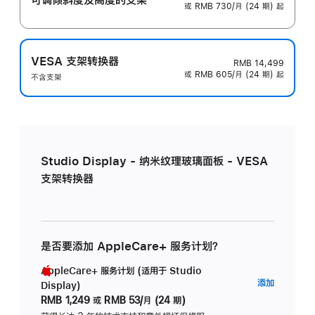
或 RMB 730/月 (24 期) 起
VESA 支架转换器
RMB 14,499
或 RMB 605/月 (24 期) 起
不含支架
Studio Display - 纳米纹理玻璃面板 - VESA
支架转换器
是否要添加 AppleCare+ 服务计划？
AppleCare+ 服务计划 (适用于 Studio
AppleC
添加
Display)
服
RMB 1,249
或
RMB 53/月 (24 期)