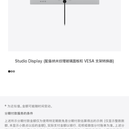
Studio Display (配备纳米纹理玻璃面板和 VESA 支架转换器)
网
脚
‡ 为近似值。金额可能随时间变动。
注
页
分期付款服务的条件
页
上述所示分期付款金额仅为使用特定期数免息分期付款估算得出的示例 (仅显示整数数
脚
额，未显示小数点以后的金额)，实际支付金额以银行、花呗或微信分付账单为准。上述分