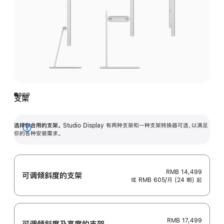
支架
选择你合用的支架。
Studio Display 有两种支架和一种支架转换器可选，以满足
展
你的各种安装需求。
开
RMB 14,499
可调倾斜度的支架
或 RMB 605/月 (24 期) 起
RMB 17,499
可调倾斜度及高‍度的支‍架