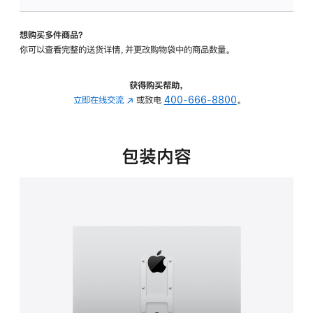
板
-
想购买多件商品？
VESA
你可以查看完整的送货详情，并更改购物袋中的商品数量。
支
架
转
获得购买帮助，
换
立即在线交流
(在
或致电
400-666-8800
。
器
新
的
窗
分
口
包装内容
期
中
付
打
款
开)
选
项)