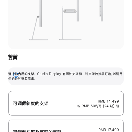
支架
选择你合用的支架。
Studio Display 有两种支架和一种支架转换器可选，以满足
展
你的各种安装需求。
开
RMB 14,499
可调倾斜度的支架
或 RMB 605/月 (24 期) 起
RMB 17,499
可调倾斜度及高‍度的支‍架