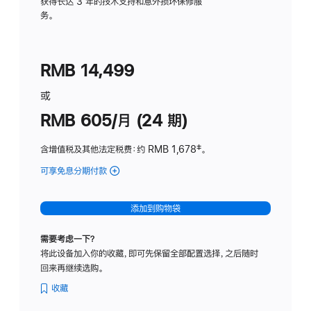
务
获得长达 3 年的技术支持和意外损坏保修服
务。
计
划
(适
RMB 14,499
用
于
或
Studio
RMB 605/月 (24 期)
Display
含增值税及其他法定税费
：约 RMB 1,678
脚
‡。
注
可享免息分期付款
(Studio
Display
-
添加到购物袋
纳
米
需要考虑一下？
纹
将此设备加入你的收藏，即可先保留全部配置选择，之后随时
理
回来再继续选购。
玻
璃
收藏
面