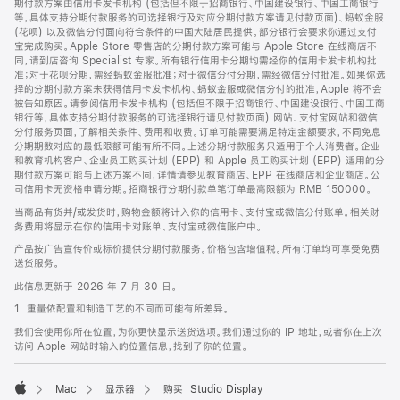
期付款方案由信用卡发卡机构 (包括但不限于招商银行、中国建设银行、中国工商银行
等，具体支持分期付款服务的可选择银行及对应分期付款方案请见付款页面)、蚂蚁金服
(花呗) 以及微信分付面向符合条件的中国大陆居民提供。部分银行会要求你通过支付
宝完成购买。Apple Store 零售店的分期付款方案可能与 Apple Store 在线商店不
同，请到店咨询 Specialist 专家。所有银行信用卡分期均需经你的信用卡发卡机构批
准；对于花呗分期，需经蚂蚁金服批准；对于微信分付分期，需经微信分付批准。如果你选
择的分期付款方案未获得信用卡发卡机构、蚂蚁金服或微信分付的批准，Apple 将不会
被告知原因。请参阅信用卡发卡机构 (包括但不限于招商银行、中国建设银行、中国工商
银行等，具体支持分期付款服务的可选择银行请见付款页面) 网站、支付宝网站和微信
分付服务页面，了解相关条件、费用和收费。订单可能需要满足特定金额要求，不同免息
分期期数对应的最低限额可能有所不同。上述分期付款服务只适用于个人消费者。企业
和教育机构客户、企业员工购买计划 (EPP) 和 Apple 员工购买计划 (EPP) 适用的分
期付款方案可能与上述方案不同，详情请参见教育商店、EPP 在线商店和企业商店。公
司信用卡无资格申请分期。招商银行分期付款单笔订单最高限额为 RMB 150000。
当商品有货并/或发货时，购物金额将计入你的信用卡、支付宝或微信分付账单。相关财
务费用将显示在你的信用卡对账单、支付宝或微信账户中。
产品按广告宣传价或标价提供分期付款服务。价格包含增值税。所有订单均可享受免费
送货服务。
此信息更新于 2026 年 7 月 30 日。
1. 重量依配置和制造工艺的不同而可能有所差异。
我们会使用你所在位置，为你更快显示送货选项。我们通过你的 IP 地址，或者你在上次
访问 Apple 网站时输入的位置信息，找到了你的位置。
Mac
显示器
购买 Studio Display