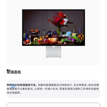
玻璃面板
两种抗反射玻璃面板可选。
标配的玻璃面板经过特别设计，反光率极低。纳米纹理
展
玻璃面板可分散反射光，从而进一步减少反光，即使在高亮光源的工作场所也能保
持出色画质。
开