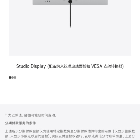
Studio Display (配备纳米纹理玻璃面板和 VESA 支架转换器)
网
脚
‡ 为近似值。金额可能随时间变动。
注
页
分期付款服务的条件
页
上述所示分期付款金额仅为使用特定期数免息分期付款估算得出的示例 (仅显示整数数
脚
额，未显示小数点以后的金额)，实际支付金额以银行、花呗或微信分付账单为准。上述分