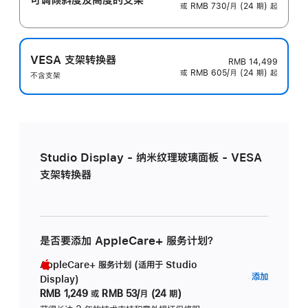
或 RMB 730/月 (24 期) 起
VESA 支架转换器
RMB 14,499
或 RMB 605/月 (24 期) 起
不含支架
Studio Display - 纳米纹理玻璃面板 - VESA
支架转换器
是否要添加 AppleCare+ 服务计划？
AppleCare+ 服务计划 (适用于 Studio
AppleC
添加
Display)
服
RMB 1,249
或
RMB 53/月 (24 期)