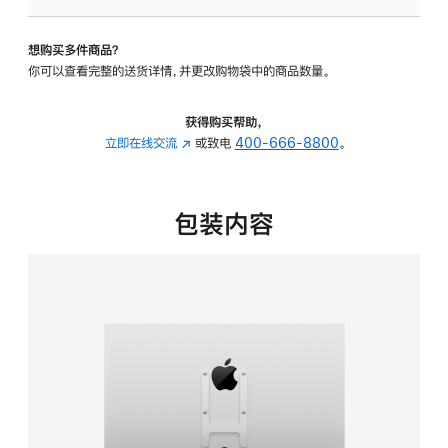
板
-
想购买多件商品？
VESA
你可以查看完整的送货详情，并更改购物袋中的商品数量。
支
架
转
获得购买帮助，
换
立即在线交流
(在
或致电
400-666-8800
。
器
新
的
窗
分
口
包装内容
期
中
付
打
款
开)
选
项)