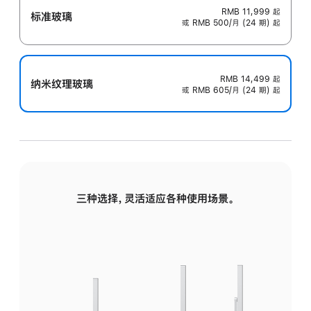
RMB 11,999
起
标准玻璃
或 RMB 500/月 (24 期) 起
RMB 14,499
起
纳米纹理玻璃
或 RMB 605/月 (24 期) 起
三种选择，灵活适应各种使用场景。
标