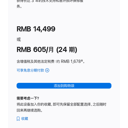
务
获得长达 3 年的技术支持和意外损坏保修服
务。
计
划
(适
RMB 14,499
用
于
或
Studio
RMB 605/月 (24 期)
Display
含增值税及其他法定税费
：约 RMB 1,678
脚
‡。
注
可享免息分期付款
(Studio
Display
-
添加到购物袋
纳
米
需要考虑一下？
纹
将此设备加入你的收藏，即可先保留全部配置选择，之后随时
理
回来再继续选购。
玻
璃
收藏
面