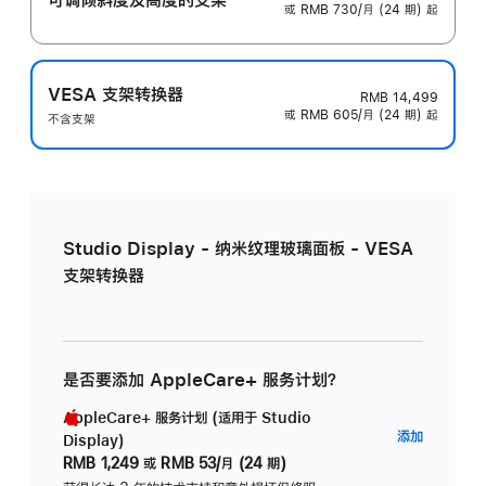
或 RMB 730/月 (24 期) 起
VESA 支架转换器
RMB 14,499
或 RMB 605/月 (24 期) 起
不含支架
Studio Display - 纳米纹理玻璃面板 - VESA
支架转换器
是否要添加 AppleCare+ 服务计划？
AppleCare+ 服务计划 (适用于 Studio
AppleC
添加
Display)
服
RMB 1,249
或
RMB 53/月 (24 期)