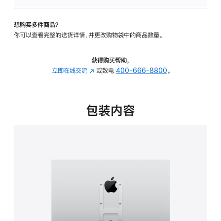
板
-
想购买多件商品？
VESA
你可以查看完整的送货详情，并更改购物袋中的商品数量。
支
架
转
获得购买帮助，
换
立即在线交流
(在
或致电
400-666-8800
。
器
新
的
窗
分
口
包装内容
期
中
付
打
款
开)
选
项)