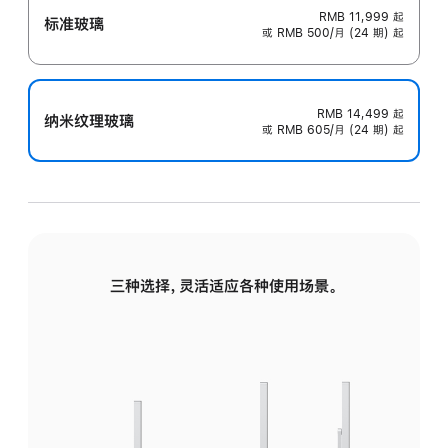
RMB 11,999
起
标准玻璃
或 RMB 500/月 (24 期) 起
RMB 14,499
起
纳米纹理玻璃
或 RMB 605/月 (24 期) 起
三种选择，灵活适应各种使用场景。
标