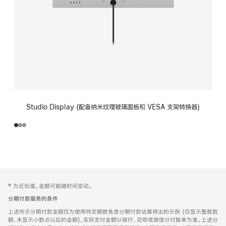
Studio Display (配备纳米纹理玻璃面板和 VESA 支架转换器)
网
脚
‡ 为近似值。金额可能随时间变动。
注
页
分期付款服务的条件
页
上述所示分期付款金额仅为使用特定期数免息分期付款估算得出的示例 (仅显示整数数
脚
额，未显示小数点以后的金额)，实际支付金额以银行、花呗或微信分付账单为准。上述分