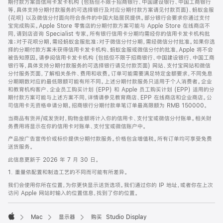
期付款方案由信用卡发卡机构 (包括但不限于招商银行、中国建设银行、中国工商银行
等，具体支持分期付款服务的可选择银行及对应分期付款方案请见付款页面)、蚂蚁金服
(花呗) 以及微信分付面向符合条件的中国大陆居民提供。部分银行会要求你通过支付
宝完成购买。Apple Store 零售店的分期付款方案可能与 Apple Store 在线商店不
同，请到店咨询 Specialist 专家。所有银行信用卡分期均需经你的信用卡发卡机构批
准；对于花呗分期，需经蚂蚁金服批准；对于微信分付分期，需经微信分付批准。如果你选
择的分期付款方案未获得信用卡发卡机构、蚂蚁金服或微信分付的批准，Apple 将不会
被告知原因。请参阅信用卡发卡机构 (包括但不限于招商银行、中国建设银行、中国工商
银行等，具体支持分期付款服务的可选择银行请见付款页面) 网站、支付宝网站和微信
分付服务页面，了解相关条件、费用和收费。订单可能需要满足特定金额要求，不同免息
分期期数对应的最低限额可能有所不同。上述分期付款服务只适用于个人消费者。企业
和教育机构客户、企业员工购买计划 (EPP) 和 Apple 员工购买计划 (EPP) 适用的分
期付款方案可能与上述方案不同，详情请参见教育商店、EPP 在线商店和企业商店。公
司信用卡无资格申请分期。招商银行分期付款单笔订单最高限额为 RMB 150000。
当商品有货并/或发货时，购物金额将计入你的信用卡、支付宝或微信分付账单。相关财
务费用将显示在你的信用卡对账单、支付宝或微信账户中。
产品按广告宣传价或标价提供分期付款服务。价格包含增值税。所有订单均可享受免费
送货服务。
此信息更新于 2026 年 7 月 30 日。
1. 重量依配置和制造工艺的不同而可能有所差异。
我们会使用你所在位置，为你更快显示送货选项。我们通过你的 IP 地址，或者你在上次
访问 Apple 网站时输入的位置信息，找到了你的位置。
Mac
显示器
购买 Studio Display