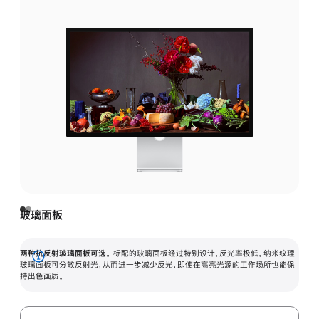
玻璃面板
两种抗反射玻璃面板可选。
标配的玻璃面板经过特别设计，反光率极低。纳米纹理
展
玻璃面板可分散反射光，从而进一步减少反光，即使在高亮光源的工作场所也能保
持出色画质。
开