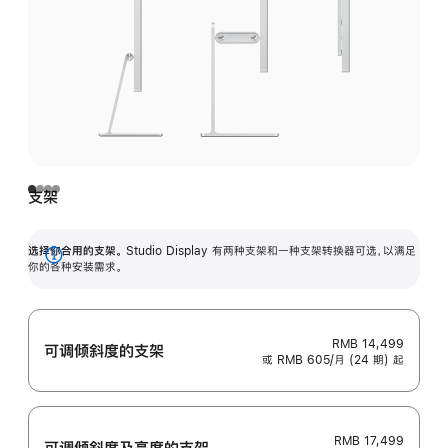
支架
选择你合用的支架。
Studio Display 有两种支架和一种支架转换器可选，以满足
展
你的各种安装需求。
开
RMB 14,499
可调倾斜度的支架
或 RMB 605/月 (24 期) 起
RMB 17,499
可调倾斜度及高‍度的支‍架