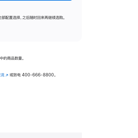
全部配置选择，之后随时回来再继续选购。
中的商品数量。
交流
(在
或致电
400-666-8800。
新
窗
口
中
打
开)