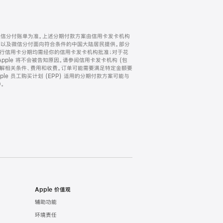
微信分付账单为准。上述分期付款方案由信用卡发卡机构
) 以及微信分付面向符合条件的中国大陆居民提供。部分
家。所有银行信用卡分期均需经你的信用卡发卡机构批准；对于花
ple 将不会被告知原因。请参阅信用卡发卡机构 (包
了解相关条件、费用和收费。订单可能需要满足特定金额要
e 员工购买计划 (EPP) 适用的分期付款方案可能与
。
Apple 价值观
辅助功能
环境责任