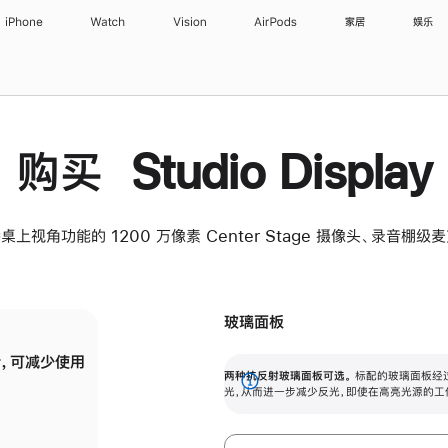
iPhone
Watch
Vision
AirPods
家居
娱乐
购买 Studio Display
桌上视角功能的 1200 万像素 Center Stage 摄像头、录音棚
玻璃面板
，可减少使用
纳米纹理玻璃面板可进一步减少反光，即使在
两种抗反射玻璃面板可选。
标配的玻璃面板经
。
有高亮光源的场所使用，也能保持出色画质。
展
光，从而进一步减少反光，即使在高亮光源的工
开