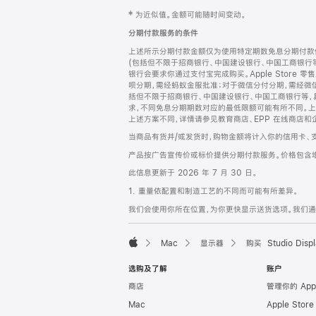
网
脚
‡ 为近似值。金额可能随时间变动。
注
页
分期付款服务的条件
页
上述所示分期付款金额仅为使用特定期数免息分期付款估
脚
(包括但不限于招商银行、中国建设银行、中国工商银行
银行会要求你通过支付宝完成购买。Apple Store 零
呗分期，需经蚂蚁金服批准；对于微信分付分期，需经微信
括但不限于招商银行、中国建设银行、中国工商银行等，
求，不同免息分期期数对应的最低限额可能有所不同。上述分
上述方案不同，详情请参见教育商店、EPP 在线商店和
当商品有货并/或发货时，购物金额将计入你的信用卡、
产品按广告宣传价或标价提供分期付款服务。价格包含
此信息更新于 2026 年 7 月 30 日。
1. 重量依配置和制造工艺的不同而可能有所差异。
我们会使用你所在位置，为你更快显示送货选项。我们通过你
Mac
显示器
购买 Studio Displ
Apple
选购及了解
账户
商店
管理你的 App
Mac
Apple Stor