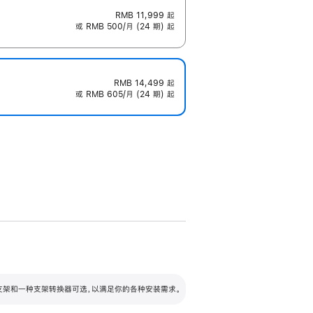
RMB 11,999
起
或 RMB 500/月 (24 期) 起
RMB 14,499
起
或 RMB 605/月 (24 期) 起
配可调倾斜度及高度的支架，额外增加 105
VESA 支架转换器
 有两种支架和一种支架转换器可选，以满足你的各种安装需求。
毫米的高度调节范围。
容的支架 (未随附)