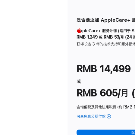
是否要添加 AppleCare+
AppleCare+ 服务计划 (适用于 Stu
RMB 1,249
或
RMB 53/月 (24 
获得长达 3 年的技术支持和意外损
RMB 14,499
或
RMB 605/月 (
含增值税及其他法定税费
：约 RMB 1
可享免息分期付款
(Studio
Display
-
添