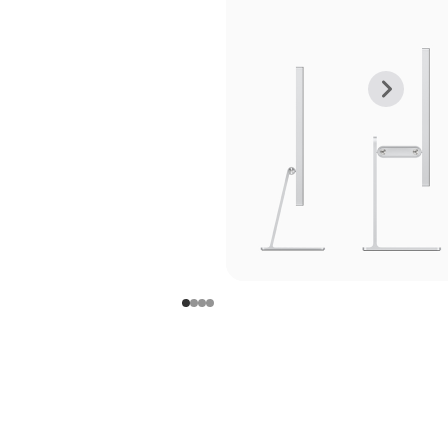
上
下
一
一
张
张
图
图
库
库
图
图
片
片
-
-
支
支
架
架