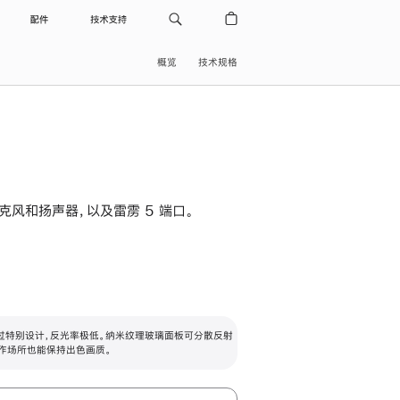
配件
技术支持
概览
技术规格
级麦克风和扬声器，以及雷雳 5 端口。
过特别设计，反光率极低。纳米纹理玻璃面板可分散反射
作场所也能保持出色画质。