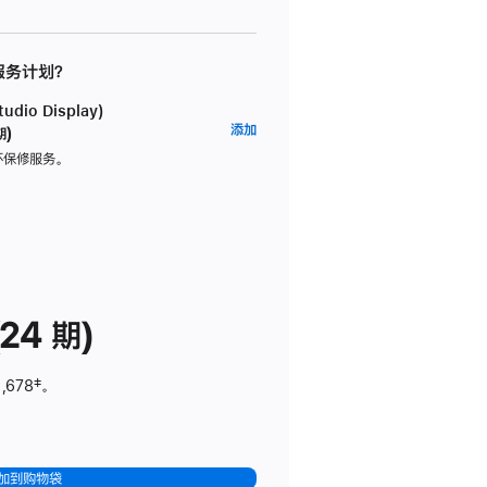
 服务计划？
dio Display)
AppleCare+
添加
期)
服
坏保修服务。
务
计
划
(适
用
于
24 期)
Studio
Display)
,678
脚
‡。
注
加到购物袋