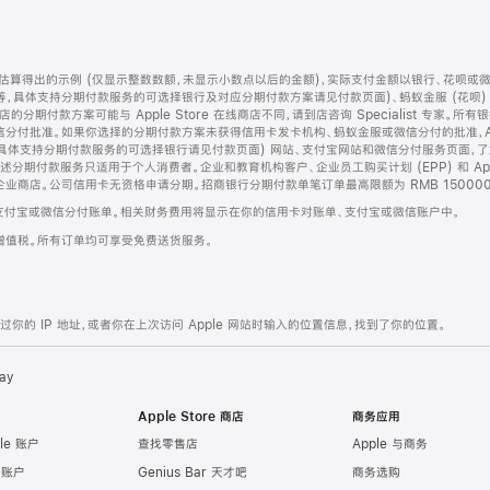
算得出的示例 (仅显示整数数额，未显示小数点以后的金额)，实际支付金额以银行、花呗或
等，具体支持分期付款服务的可选择银行及对应分期付款方案请见付款页面)、蚂蚁金服 (花呗
售店的分期付款方案可能与 Apple Store 在线商店不同，请到店咨询 Specialist 专
分付批准。如果你选择的分期付款方案未获得信用卡发卡机构、蚂蚁金服或微信分付的批准，Ap
具体支持分期付款服务的可选择银行请见付款页面) 网站、支付宝网站和微信分付服务页面，
期付款服务只适用于个人消费者。企业和教育机构客户、企业员工购买计划 (EPP) 和 Appl
企业商店。公司信用卡无资格申请分期。招商银行分期付款单笔订单最高限额为 RMB 150000
支付宝或微信分付账单。相关财务费用将显示在你的信用卡对账单、支付宝或微信账户中。
增值税。所有订单均可享受免费送货服务。
的 IP 地址，或者你在上次访问 Apple 网站时输入的位置信息，找到了你的位置。
ay
Apple Store 商店
商务应用
le 账户
查找零售店
Apple 与商务
e 账户
Genius Bar 天才吧
商务选购