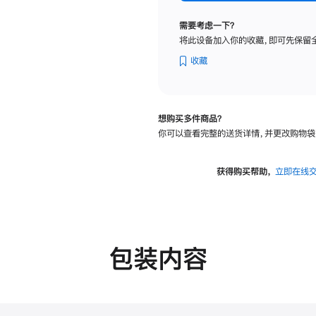
纳
米
需要考虑一下？
纹
将此设备加入你的收藏，即可先保留
理
玻
收藏
璃
面
板
想购买多件商品？
-
你可以查看完整的送货详情，并更改购物袋
VESA
支
架
获得购买帮助，
立即在线
转
换
器
的
分
包装内容
期
付
款
选
项)