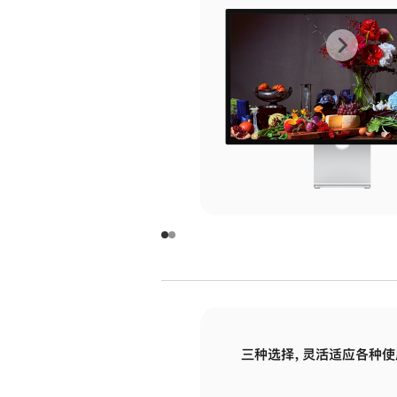
上
下
一
一
张
张
图
图
库
库
图
图
片
片
-
-
玻
玻
璃
璃
三种选择，灵活适应各种使
面
面
板
板