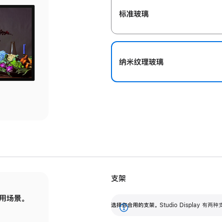
标准玻璃
纳米纹理玻璃
支架
用场景。
标配可调倾斜度的支架，提供 30 度的倾斜度
选
选择你合用的支架。
Studio Display
调节范围。
展