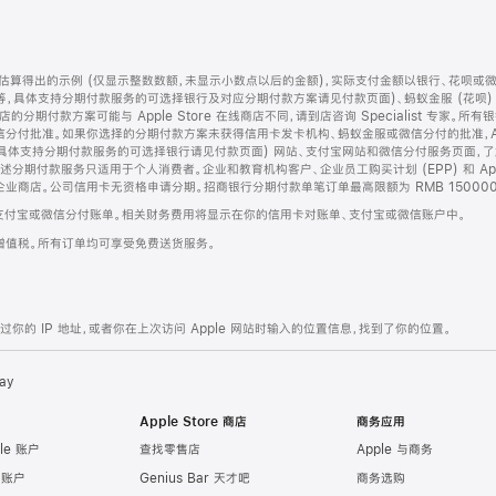
算得出的示例 (仅显示整数数额，未显示小数点以后的金额)，实际支付金额以银行、花呗或
等，具体支持分期付款服务的可选择银行及对应分期付款方案请见付款页面)、蚂蚁金服 (花呗
售店的分期付款方案可能与 Apple Store 在线商店不同，请到店咨询 Specialist 专
分付批准。如果你选择的分期付款方案未获得信用卡发卡机构、蚂蚁金服或微信分付的批准，Ap
具体支持分期付款服务的可选择银行请见付款页面) 网站、支付宝网站和微信分付服务页面，
期付款服务只适用于个人消费者。企业和教育机构客户、企业员工购买计划 (EPP) 和 Appl
企业商店。公司信用卡无资格申请分期。招商银行分期付款单笔订单最高限额为 RMB 150000
支付宝或微信分付账单。相关财务费用将显示在你的信用卡对账单、支付宝或微信账户中。
增值税。所有订单均可享受免费送货服务。
的 IP 地址，或者你在上次访问 Apple 网站时输入的位置信息，找到了你的位置。
ay
Apple Store 商店
商务应用
le 账户
查找零售店
Apple 与商务
e 账户
Genius Bar 天才吧
商务选购