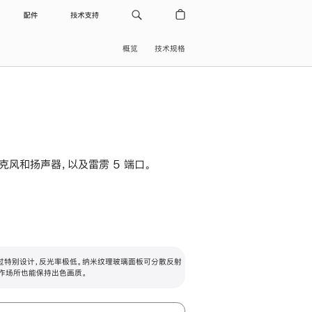
配件
技术支持
概览
技术规格
级麦克风和扬声器，以及雷雳 5 端口。
过特别设计，反光率极低。纳米纹理玻璃面板可分散反射
作场所也能保持出色画质。