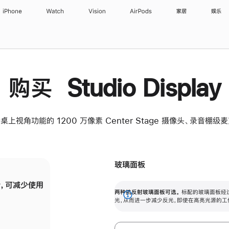
iPhone
Watch
Vision
AirPods
家居
娱乐
购买 Studio Display
桌上视角功能的 1200 万像素 Center Stage 摄像头、录音棚
玻璃面板
，可减少使用
纳米纹理玻璃面板可进一步减少反光，即使在
两种抗反射玻璃面板可选。
标配的玻璃面板经
。
有高亮光源的场所使用，也能保持出色画质。
展
光，从而进一步减少反光，即使在高亮光源的工
开