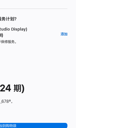
 服务计划？
dio Display)
AppleCare+
添加
期)
服
坏保修服务。
务
计
划
(适
用
于
24 期)
Studio
Display)
,678
脚
‡。
注
加到购物袋