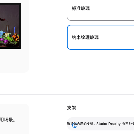
标准玻璃
纳米纹理玻璃
支架
用场景。
标配可调倾斜度的支架，提供 30 度的倾斜度
选
选择你合用的支架。
Studio Display
调节范围。
展