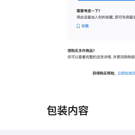
纳
米
需要考虑一下？
纹
将此设备加入你的收藏，即可先保留
理
玻
收藏
璃
面
板
想购买多件商品？
-
你可以查看完整的送货详情，并更改购物袋
VESA
支
架
获得购买帮助，
立即在线
转
换
器
的
分
包装内容
期
付
款
选
项)