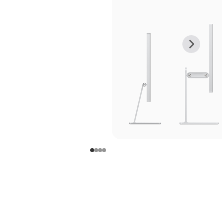
上
下
一
一
张
张
图
图
库
库
图
图
片
片
-
-
支
支
架
架