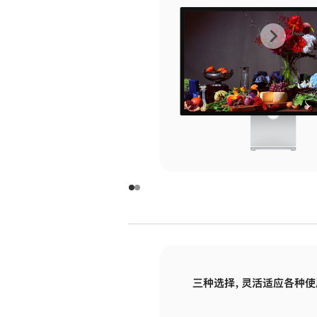
上
下
一
一
张
张
图
图
库
库
图
图
片
片
-
-
玻
玻
璃
璃
三种选择，灵活适应各种使
面
面
板
板