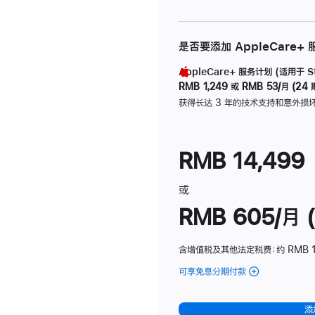
是否要添加 AppleCare+
AppleCare+ 服务计划 (适用于 Stu
RMB 1,249
或
RMB 53/月 (24 
获得长达 3 年的技术支持和意外损
RMB 14,499
或
RMB 605/月 (
含增值税及其他法定税费
：约 RMB 1
可享免息分期付款
(Studio
Display
-
添