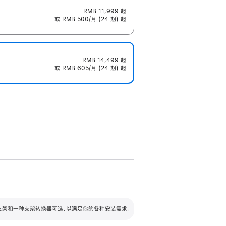
RMB 11,999
起
或 RMB 500/月 (24 期) 起
RMB 14,499
起
或 RMB 605/月 (24 期) 起
配可调倾斜度及高度的支架，额外增加 105
VESA 支架转换器
 有两种支架和一种支架转换器可选，以满足你的各种安装需求。
毫米的高度调节范围。
容的支架 (未随附)