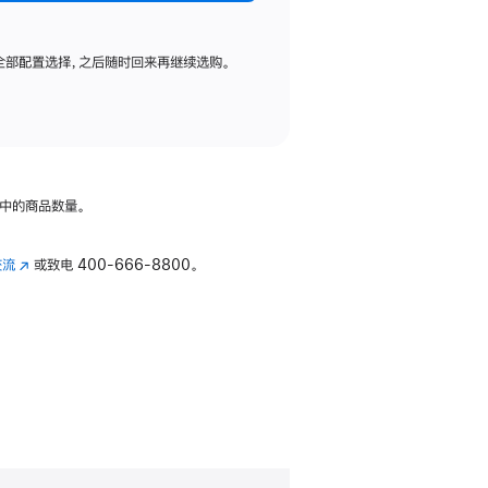
全部配置选择，之后随时回来再继续选购。
中的商品数量。
交流
(在
或致电
400-666-8800。
新
窗
口
中
打
开)