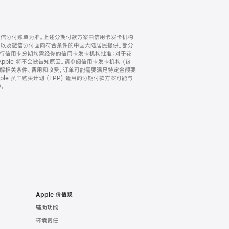
微信分付账单为准。上述分期付款方案由信用卡发卡机构
) 以及微信分付面向符合条件的中国大陆居民提供。部分
家。所有银行信用卡分期均需经你的信用卡发卡机构批准；对于花
ple 将不会被告知原因。请参阅信用卡发卡机构 (包
了解相关条件、费用和收费。订单可能需要满足特定金额要
e 员工购买计划 (EPP) 适用的分期付款方案可能与
。
Apple 价值观
辅助功能
环境责任