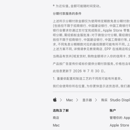
网
脚
‡ 为近似值。金额可能随时间变动。
注
页
分期付款服务的条件
页
上述所示分期付款金额仅为使用特定期数免息分期付款估
脚
(包括但不限于招商银行、中国建设银行、中国工商银行
银行会要求你通过支付宝完成购买。Apple Store 零
呗分期，需经蚂蚁金服批准；对于微信分付分期，需经微信
括但不限于招商银行、中国建设银行、中国工商银行等，
求，不同免息分期期数对应的最低限额可能有所不同。上述分
上述方案不同，详情请参见教育商店、EPP 在线商店和
当商品有货并/或发货时，购物金额将计入你的信用卡、
产品按广告宣传价或标价提供分期付款服务。价格包含
此信息更新于 2026 年 7 月 30 日。
1. 重量依配置和制造工艺的不同而可能有所差异。
我们会使用你所在位置，为你更快显示送货选项。我们通过你
Mac
显示器
购买 Studio Displ
Apple
选购及了解
账户
商店
管理你的 App
Mac
Apple Stor