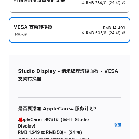
或 RMB 730/月 (24 期) 起
VESA 支架转换器
RMB 14,499
或 RMB 605/月 (24 期) 起
不含支架
Studio Display - 纳米纹理玻璃面板 - VESA
支架转换器
是否要添加 AppleCare+ 服务计划？
AppleCare+ 服务计划 (适用于 Studio
AppleC
添加
Display)
服
RMB 1,249
或
RMB 53/月 (24 期)