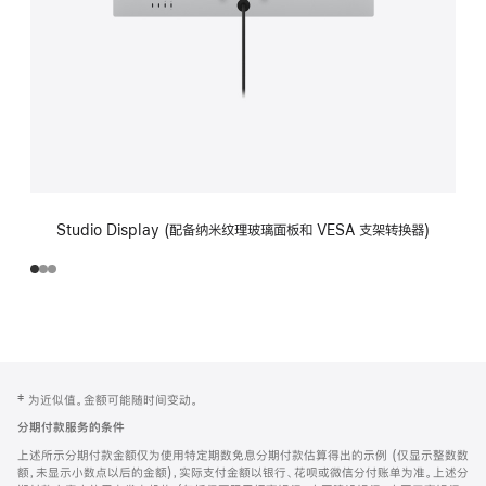
Studio Display (配备纳米纹理玻璃面板和 VESA 支架转换器)
网
脚
‡ 为近似值。金额可能随时间变动。
注
页
分期付款服务的条件
页
上述所示分期付款金额仅为使用特定期数免息分期付款估算得出的示例 (仅显示整数数
脚
额，未显示小数点以后的金额)，实际支付金额以银行、花呗或微信分付账单为准。上述分