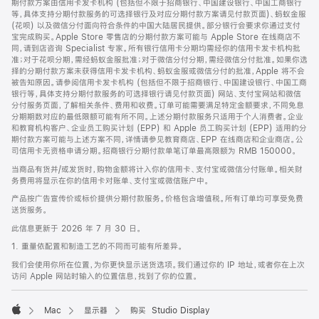
期付款方案由信用卡发卡机构 (包括但不限于招商银行、中国建设银行、中国工商银行
等，具体支持分期付款服务的可选择银行及对应分期付款方案请见付款页面)、蚂蚁金服
(花呗) 以及微信分付面向符合条件的中国大陆居民提供。部分银行会要求你通过支付
宝完成购买。Apple Store 零售店的分期付款方案可能与 Apple Store 在线商店不
同，请到店咨询 Specialist 专家。所有银行信用卡分期均需经你的信用卡发卡机构批
准；对于花呗分期，需经蚂蚁金服批准；对于微信分付分期，需经微信分付批准。如果你选
择的分期付款方案未获得信用卡发卡机构、蚂蚁金服或微信分付的批准，Apple 将不会
被告知原因。请参阅信用卡发卡机构 (包括但不限于招商银行、中国建设银行、中国工商
银行等，具体支持分期付款服务的可选择银行请见付款页面) 网站、支付宝网站和微信
分付服务页面，了解相关条件、费用和收费。订单可能需要满足特定金额要求，不同免息
分期期数对应的最低限额可能有所不同。上述分期付款服务只适用于个人消费者。企业
和教育机构客户、企业员工购买计划 (EPP) 和 Apple 员工购买计划 (EPP) 适用的分
期付款方案可能与上述方案不同，详情请参见教育商店、EPP 在线商店和企业商店。公
司信用卡无资格申请分期。招商银行分期付款单笔订单最高限额为 RMB 150000。
当商品有货并/或发货时，购物金额将计入你的信用卡、支付宝或微信分付账单。相关财
务费用将显示在你的信用卡对账单、支付宝或微信账户中。
产品按广告宣传价或标价提供分期付款服务。价格包含增值税。所有订单均可享受免费
送货服务。
此信息更新于 2026 年 7 月 30 日。
1. 重量依配置和制造工艺的不同而可能有所差异。
我们会使用你所在位置，为你更快显示送货选项。我们通过你的 IP 地址，或者你在上次
访问 Apple 网站时输入的位置信息，找到了你的位置。
Mac
显示器
购买 Studio Display