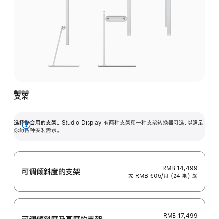
支架
选择你合用的支架。
Studio Display 有两种支架和一种支架转换器可选，以满足
展
你的各种安装需求。
开
RMB 14,499
可调倾斜度的支架
或 RMB 605/月 (24 期) 起
RMB 17,499
可调倾斜度及高‍度的支‍架