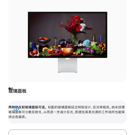
玻璃面板
两种抗反射玻璃面板可选。
标配的玻璃面板经过特别设计，反光率极低。纳米纹理
展
玻璃面板可分散反射光，从而进一步减少反光，即使在高亮光源的工作场所也能保
持出色画质。
开