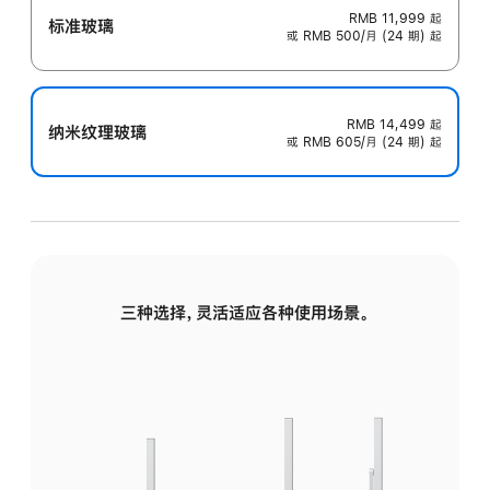
RMB 11,999
起
标准玻璃
或 RMB 500/月 (24 期) 起
RMB 14,499
起
纳米纹理玻璃
或 RMB 605/月 (24 期) 起
三种选择，灵活适应各种使用场景。
标