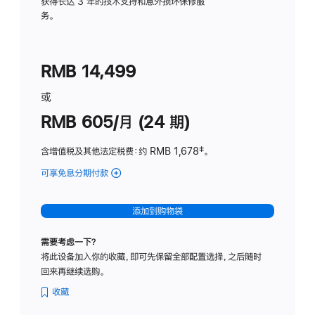
务
获得长达 3 年的技术支持和意外损坏保修服
务。
计
划
(适
RMB 14,499
用
于
或
Studio
RMB 605/月 (24 期)
Display
含增值税及其他法定税费
：约 RMB 1,678
脚
‡。
注
可享免息分期付款
(Studio
Display
-
添加到购物袋
纳
米
需要考虑一下？
纹
将此设备加入你的收藏，即可先保留全部配置选择，之后随时
理
回来再继续选购。
玻
璃
收藏
面