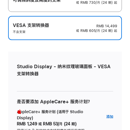
或 RMB 730/月 (24 期) 起
VESA 支架转换器
RMB 14,499
或 RMB 605/月 (24 期) 起
不含支架
Studio Display - 纳米纹理玻璃面板 - VESA
支架转换器
是否要添加 AppleCare+ 服务计划？
AppleCare+ 服务计划 (适用于 Studio
AppleC
添加
Display)
服
RMB 1,249
或
RMB 53/月 (24 期)