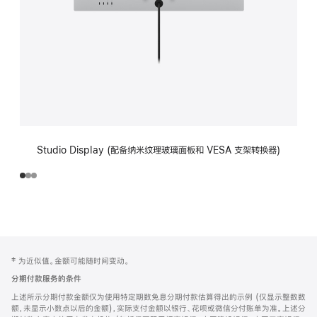
Studio Display (配备纳米纹理玻璃面板和 VESA 支架转换器)
网
脚
‡ 为近似值。金额可能随时间变动。
注
页
分期付款服务的条件
页
上述所示分期付款金额仅为使用特定期数免息分期付款估算得出的示例 (仅显示整数数
脚
额，未显示小数点以后的金额)，实际支付金额以银行、花呗或微信分付账单为准。上述分