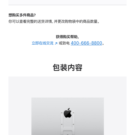
板
-
想购买多件商品？
VESA
你可以查看完整的送货详情，并更改购物袋中的商品数量。
支
架
转
获得购买帮助，
换
立即在线交流
(在
或致电
400-666-8800
。
器
新
的
窗
分
口
包装内容
期
中
付
打
款
开)
选
项)