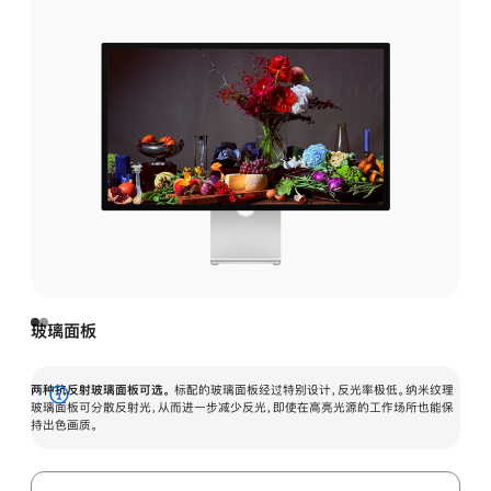
玻璃面板
两种抗反射玻璃面板可选。
标配的玻璃面板经过特别设计，反光率极低。纳米纹理
展
玻璃面板可分散反射光，从而进一步减少反光，即使在高亮光源的工作场所也能保
持出色画质。
开