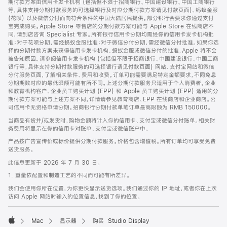
期付款方案由信用卡发卡机构 (包括但不限于招商银行、中国建设银行、中国工商银行
等，具体支持分期付款服务的可选择银行及对应分期付款方案请见付款页面)、蚂蚁金服
(花呗) 以及微信分付面向符合条件的中国大陆居民提供。部分银行会要求你通过支付
宝完成购买。Apple Store 零售店的分期付款方案可能与 Apple Store 在线商店不
同，请到店咨询 Specialist 专家。所有银行信用卡分期均需经你的信用卡发卡机构批
准；对于花呗分期，需经蚂蚁金服批准；对于微信分付分期，需经微信分付批准。如果你选
择的分期付款方案未获得信用卡发卡机构、蚂蚁金服或微信分付的批准，Apple 将不会
被告知原因。请参阅信用卡发卡机构 (包括但不限于招商银行、中国建设银行、中国工商
银行等，具体支持分期付款服务的可选择银行请见付款页面) 网站、支付宝网站和微信
分付服务页面，了解相关条件、费用和收费。订单可能需要满足特定金额要求，不同免息
分期期数对应的最低限额可能有所不同。上述分期付款服务只适用于个人消费者。企业
和教育机构客户、企业员工购买计划 (EPP) 和 Apple 员工购买计划 (EPP) 适用的分
期付款方案可能与上述方案不同，详情请参见教育商店、EPP 在线商店和企业商店。公
司信用卡无资格申请分期。招商银行分期付款单笔订单最高限额为 RMB 150000。
当商品有货并/或发货时，购物金额将计入你的信用卡、支付宝或微信分付账单。相关财
务费用将显示在你的信用卡对账单、支付宝或微信账户中。
产品按广告宣传价或标价提供分期付款服务。价格包含增值税。所有订单均可享受免费
送货服务。
此信息更新于 2026 年 7 月 30 日。
1. 重量依配置和制造工艺的不同而可能有所差异。
我们会使用你所在位置，为你更快显示送货选项。我们通过你的 IP 地址，或者你在上次
访问 Apple 网站时输入的位置信息，找到了你的位置。
Mac
显示器
购买 Studio Display