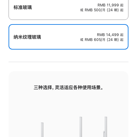
RMB 11,999
起
标准玻璃
或 RMB 500/月 (24 期) 起
RMB 14,499
起
纳米纹理玻璃
或 RMB 605/月 (24 期) 起
三种选择，灵活适应各种使用场景。
标