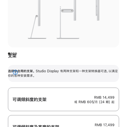
支架
选择你合用的支架。
Studio Display 有两种支架和一种支架转换器可选，以满足
展
你的各种安装需求。
开
RMB 14,499
可调倾斜度的支架
或 RMB 605/月 (24 期) 起
RMB 17,499
可调倾斜度及高‍度的支‍架