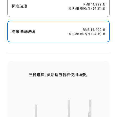
RMB 11,999
起
标准玻璃
或 RMB 500/月 (24 期) 起
RMB 14,499
起
纳米纹理玻璃
或 RMB 605/月 (24 期) 起
三种选择，灵活适应各种使用场景。
标