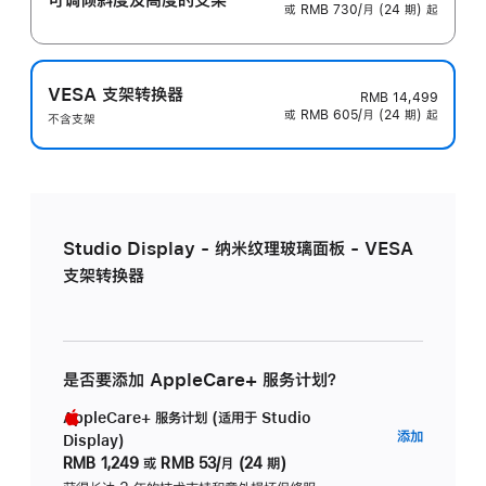
或 RMB 730/月 (24 期) 起
VESA 支架转换器
RMB 14,499
或 RMB 605/月 (24 期) 起
不含支架
Studio Display - 纳米纹理玻璃面板 - VESA
支架转换器
是否要添加 AppleCare+ 服务计划？
AppleCare+ 服务计划 (适用于 Studio
AppleC
添加
Display)
服
RMB 1,249
或
RMB 53/月 (24 期)