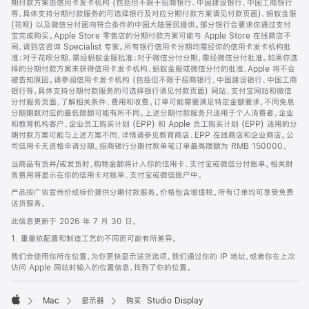
期付款方案由信用卡发卡机构 (包括但不限于招商银行、中国建设银行、中国工商银行
等，具体支持分期付款服务的可选择银行及对应分期付款方案请见付款页面)、蚂蚁金服
(花呗) 以及微信分付面向符合条件的中国大陆居民提供。部分银行会要求你通过支付
宝完成购买。Apple Store 零售店的分期付款方案可能与 Apple Store 在线商店不
同，请到店咨询 Specialist 专家。所有银行信用卡分期均需经你的信用卡发卡机构批
准；对于花呗分期，需经蚂蚁金服批准；对于微信分付分期，需经微信分付批准。如果你选
择的分期付款方案未获得信用卡发卡机构、蚂蚁金服或微信分付的批准，Apple 将不会
被告知原因。请参阅信用卡发卡机构 (包括但不限于招商银行、中国建设银行、中国工商
银行等，具体支持分期付款服务的可选择银行请见付款页面) 网站、支付宝网站和微信
分付服务页面，了解相关条件、费用和收费。订单可能需要满足特定金额要求，不同免息
分期期数对应的最低限额可能有所不同。上述分期付款服务只适用于个人消费者。企业
和教育机构客户、企业员工购买计划 (EPP) 和 Apple 员工购买计划 (EPP) 适用的分
期付款方案可能与上述方案不同，详情请参见教育商店、EPP 在线商店和企业商店。公
司信用卡无资格申请分期。招商银行分期付款单笔订单最高限额为 RMB 150000。
当商品有货并/或发货时，购物金额将计入你的信用卡、支付宝或微信分付账单。相关财
务费用将显示在你的信用卡对账单、支付宝或微信账户中。
产品按广告宣传价或标价提供分期付款服务。价格包含增值税。所有订单均可享受免费
送货服务。
此信息更新于 2026 年 7 月 30 日。
1. 重量依配置和制造工艺的不同而可能有所差异。
我们会使用你所在位置，为你更快显示送货选项。我们通过你的 IP 地址，或者你在上次
访问 Apple 网站时输入的位置信息，找到了你的位置。
Mac
显示器
购买 Studio Display