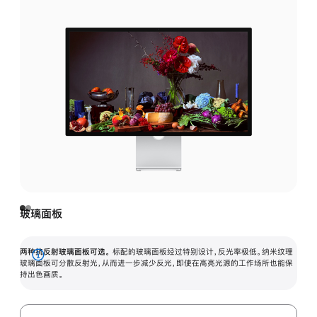
玻璃面板
两种抗反射玻璃面板可选。
标配的玻璃面板经过特别设计，反光率极低。纳米纹理
展
玻璃面板可分散反射光，从而进一步减少反光，即使在高亮光源的工作场所也能保
持出色画质。
开