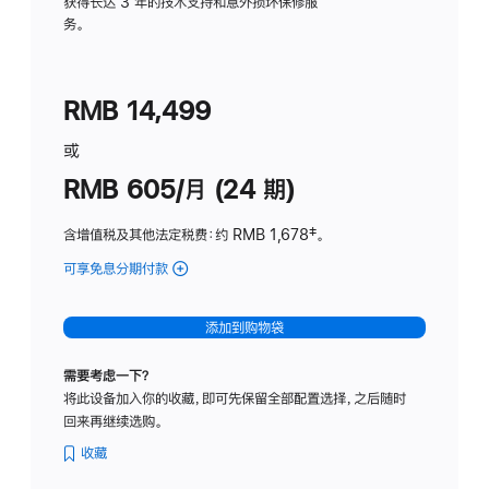
务
获得长达 3 年的技术支持和意外损坏保修服
务。
计
划
(适
RMB 14,499
用
于
或
Studio
RMB 605/月 (24 期)
Display
含增值税及其他法定税费
：约 RMB 1,678
脚
‡。
注
可享免息分期付款
(Studio
Display
-
添加到购物袋
纳
米
需要考虑一下？
纹
将此设备加入你的收藏，即可先保留全部配置选择，之后随时
理
回来再继续选购。
玻
璃
收藏
面