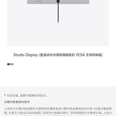
Studio Display (配备纳米纹理玻璃面板和 VESA 支架转换器)
网
脚
‡ 为近似值。金额可能随时间变动。
注
页
分期付款服务的条件
页
上述所示分期付款金额仅为使用特定期数免息分期付款估算得出的示例 (仅显示整数数
脚
额，未显示小数点以后的金额)，实际支付金额以银行、花呗或微信分付账单为准。上述分