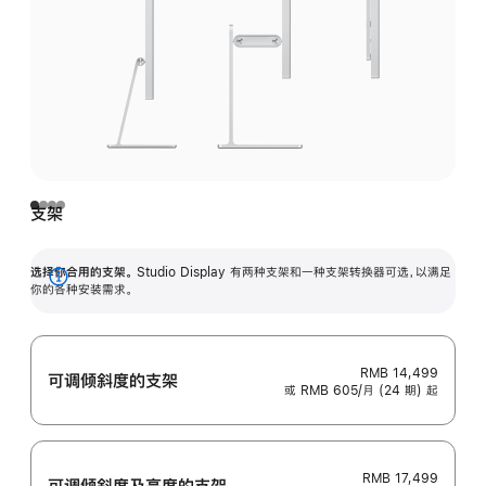
支架
选择你合用的支架。
Studio Display 有两种支架和一种支架转换器可选，以满足
展
你的各种安装需求。
开
RMB 14,499
可调倾斜度的支架
或 RMB 605/月 (24 期) 起
RMB 17,499
可调倾斜度及高‍度的支‍架