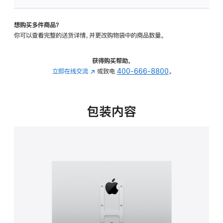
板
-
想购买多件商品？
VESA
你可以查看完整的送货详情，并更改购物袋中的商品数量。
支
架
转
获得购买帮助，
换
立即在线交流
(在
或致电
400-666-8800
。
器
新
的
窗
分
口
包装内容
期
中
付
打
款
开)
选
项)