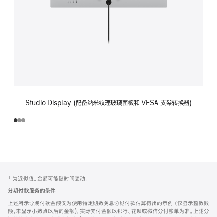
Studio Display (配备纳米纹理玻璃面板和 VESA 支架转换器)
网
脚
‡ 为近似值。金额可能随时间变动。
注
页
分期付款服务的条件
页
上述所示分期付款金额仅为使用特定期数免息分期付款估算得出的示例 (仅显示整数数
脚
额，未显示小数点以后的金额)，实际支付金额以银行、花呗或微信分付账单为准。上述分