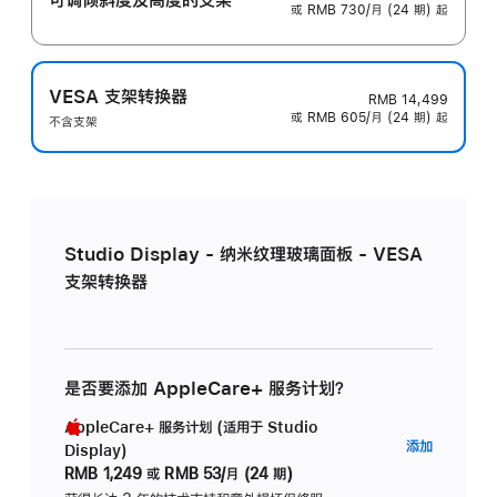
或 RMB 730/月 (24 期) 起
VESA 支架转换器
RMB 14,499
或 RMB 605/月 (24 期) 起
不含支架
Studio Display - 纳米纹理玻璃面板 - VESA
支架转换器
是否要添加 AppleCare+ 服务计划？
AppleCare+ 服务计划 (适用于 Studio
AppleC
添加
Display)
服
RMB 1,249
或
RMB 53/月 (24 期)