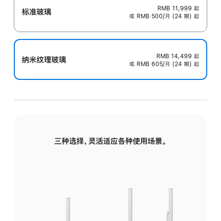
RMB 11,999
起
标准玻璃
或 RMB 500/月 (24 期) 起
RMB 14,499
起
纳米纹理玻璃
或 RMB 605/月 (24 期) 起
三种选择，灵活适应各种使用场景。
标