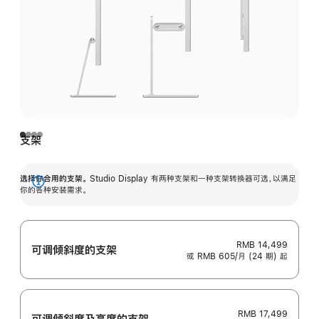
支架
选择你合用的支架。
Studio Display 有两种支架和一种支架转换器可选，以满足
展
你的各种安装需求。
开
RMB 14,499
可调倾斜度的支架
或 RMB 605/月 (24 期) 起
RMB 17,499
可调倾斜度及高‍度的支‍架