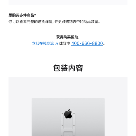
板
-
想购买多件商品？
VESA
你可以查看完整的送货详情，并更改购物袋中的商品数量。
支
架
转
获得购买帮助，
换
立即在线交流
(在
或致电
400-666-8800
。
器
新
的
窗
分
口
包装内容
期
中
付
打
款
开)
选
项)