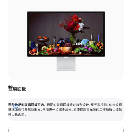
玻璃面板
两种抗反射玻璃面板可选。
标配的玻璃面板经过特别设计，反光率极低。纳米纹理
展
玻璃面板可分散反射光，从而进一步减少反光，即使在高亮光源的工作场所也能保
持出色画质。
开