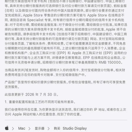
期付款方案由信用卡发卡机构 (包括但不限于招商银行、中国建设银行、中国工商银行
等，具体支持分期付款服务的可选择银行及对应分期付款方案请见付款页面)、蚂蚁金服
(花呗) 以及微信分付面向符合条件的中国大陆居民提供。部分银行会要求你通过支付
宝完成购买。Apple Store 零售店的分期付款方案可能与 Apple Store 在线商店不
同，请到店咨询 Specialist 专家。所有银行信用卡分期均需经你的信用卡发卡机构批
准；对于花呗分期，需经蚂蚁金服批准；对于微信分付分期，需经微信分付批准。如果你选
择的分期付款方案未获得信用卡发卡机构、蚂蚁金服或微信分付的批准，Apple 将不会
被告知原因。请参阅信用卡发卡机构 (包括但不限于招商银行、中国建设银行、中国工商
银行等，具体支持分期付款服务的可选择银行请见付款页面) 网站、支付宝网站和微信
分付服务页面，了解相关条件、费用和收费。订单可能需要满足特定金额要求，不同免息
分期期数对应的最低限额可能有所不同。上述分期付款服务只适用于个人消费者。企业
和教育机构客户、企业员工购买计划 (EPP) 和 Apple 员工购买计划 (EPP) 适用的分
期付款方案可能与上述方案不同，详情请参见教育商店、EPP 在线商店和企业商店。公
司信用卡无资格申请分期。招商银行分期付款单笔订单最高限额为 RMB 150000。
当商品有货并/或发货时，购物金额将计入你的信用卡、支付宝或微信分付账单。相关财
务费用将显示在你的信用卡对账单、支付宝或微信账户中。
产品按广告宣传价或标价提供分期付款服务。价格包含增值税。所有订单均可享受免费
送货服务。
此信息更新于 2026 年 7 月 30 日。
1. 重量依配置和制造工艺的不同而可能有所差异。
我们会使用你所在位置，为你更快显示送货选项。我们通过你的 IP 地址，或者你在上次
访问 Apple 网站时输入的位置信息，找到了你的位置。
Mac
显示器
购买 Studio Display