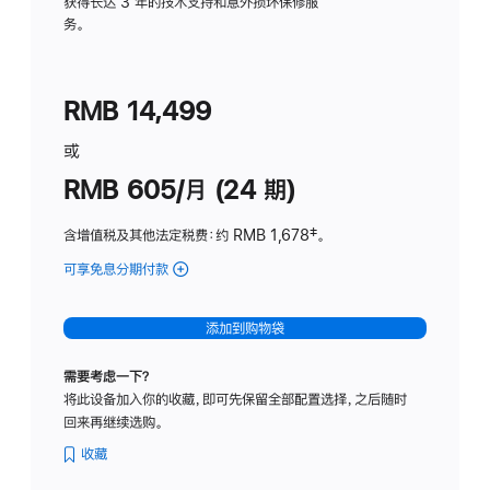
务
获得长达 3 年的技术支持和意外损坏保修服
务。
计
划
(适
RMB 14,499
用
于
或
Studio
RMB 605/月 (24 期)
Display
含增值税及其他法定税费
：约 RMB 1,678
脚
‡。
注
可享免息分期付款
(Studio
Display
-
添加到购物袋
纳
米
需要考虑一下？
纹
将此设备加入你的收藏，即可先保留全部配置选择，之后随时
理
回来再继续选购。
玻
璃
收藏
面