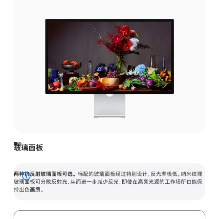
玻璃面板
两种抗反射玻璃面板可选。
标配的玻璃面板经过特别设计，反光率极低。纳米纹理
展
玻璃面板可分散反射光，从而进一步减少反光，即使在高亮光源的工作场所也能保
持出色画质。
开