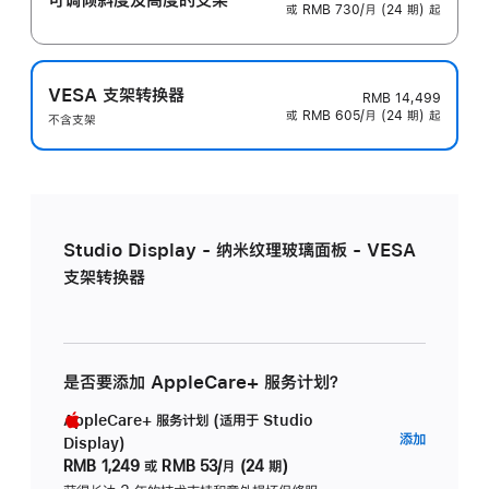
或 RMB 730/月 (24 期) 起
VESA 支架转换器
RMB 14,499
或 RMB 605/月 (24 期) 起
不含支架
Studio Display - 纳米纹理玻璃面板 - VESA
支架转换器
是否要添加 AppleCare+ 服务计划？
AppleCare+ 服务计划 (适用于 Studio
AppleC
添加
Display)
服
RMB 1,249
或
RMB 53/月 (24 期)