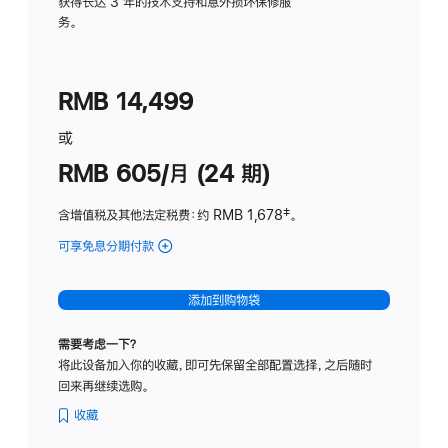
务
获得长达 3 年的技术支持和意外损坏保修服
务。
计
划
(适
RMB 14,499
用
于
或
Studio
RMB 605/月 (24 期)
Display
含增值税及其他法定税费
：约 RMB 1,678
脚
‡。
注
可享免息分期付款
(Studio
Display
-
添加到购物袋
纳
米
需要考虑一下？
纹
将此设备加入你的收藏，即可先保留全部配置选择，之后随时
理
回来再继续选购。
玻
璃
收藏
面