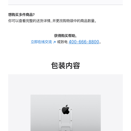
板
-
想购买多件商品？
VESA
你可以查看完整的送货详情，并更改购物袋中的商品数量。
支
架
转
获得购买帮助，
换
立即在线交流
(在
或致电
400-666-8800
。
器
新
的
窗
分
口
包装内容
期
中
付
打
款
开)
选
项)