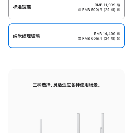
RMB 11,999
起
标准玻璃
或 RMB 500/月 (24 期) 起
RMB 14,499
起
纳米纹理玻璃
或 RMB 605/月 (24 期) 起
三种选择，灵活适应各种使用场景。
标