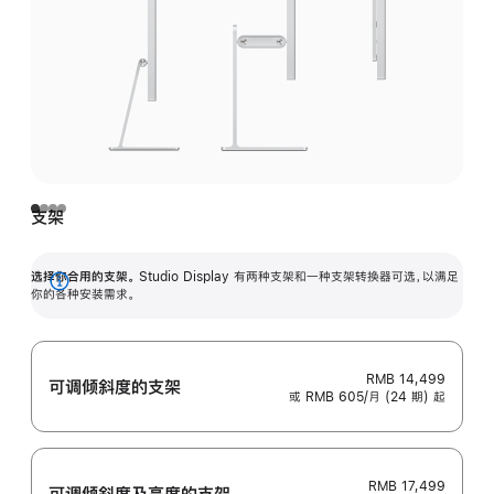
支架
选择你合用的支架。
Studio Display 有两种支架和一种支架转换器可选，以满足
展
你的各种安装需求。
开
RMB 14,499
可调倾斜度的支架
或 RMB 605/月 (24 期) 起
RMB 17,499
可调倾斜度及高‍度的支‍架