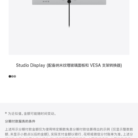
Studio Display (配备纳米纹理玻璃面板和 VESA 支架转换器)
网
脚
‡ 为近似值。金额可能随时间变动。
注
页
分期付款服务的条件
页
上述所示分期付款金额仅为使用特定期数免息分期付款估算得出的示例 (仅显示整数数
脚
额，未显示小数点以后的金额)，实际支付金额以银行、花呗或微信分付账单为准。上述分