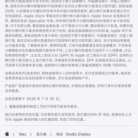
期付款方案由信用卡发卡机构 (包括但不限于招商银行、中国建设银行、中国工商银行
等，具体支持分期付款服务的可选择银行及对应分期付款方案请见付款页面)、蚂蚁金服
(花呗) 以及微信分付面向符合条件的中国大陆居民提供。部分银行会要求你通过支付
宝完成购买。Apple Store 零售店的分期付款方案可能与 Apple Store 在线商店不
同，请到店咨询 Specialist 专家。所有银行信用卡分期均需经你的信用卡发卡机构批
准；对于花呗分期，需经蚂蚁金服批准；对于微信分付分期，需经微信分付批准。如果你选
择的分期付款方案未获得信用卡发卡机构、蚂蚁金服或微信分付的批准，Apple 将不会
被告知原因。请参阅信用卡发卡机构 (包括但不限于招商银行、中国建设银行、中国工商
银行等，具体支持分期付款服务的可选择银行请见付款页面) 网站、支付宝网站和微信
分付服务页面，了解相关条件、费用和收费。订单可能需要满足特定金额要求，不同免息
分期期数对应的最低限额可能有所不同。上述分期付款服务只适用于个人消费者。企业
和教育机构客户、企业员工购买计划 (EPP) 和 Apple 员工购买计划 (EPP) 适用的分
期付款方案可能与上述方案不同，详情请参见教育商店、EPP 在线商店和企业商店。公
司信用卡无资格申请分期。招商银行分期付款单笔订单最高限额为 RMB 150000。
当商品有货并/或发货时，购物金额将计入你的信用卡、支付宝或微信分付账单。相关财
务费用将显示在你的信用卡对账单、支付宝或微信账户中。
产品按广告宣传价或标价提供分期付款服务。价格包含增值税。所有订单均可享受免费
送货服务。
此信息更新于 2026 年 7 月 30 日。
1. 重量依配置和制造工艺的不同而可能有所差异。
我们会使用你所在位置，为你更快显示送货选项。我们通过你的 IP 地址，或者你在上次
访问 Apple 网站时输入的位置信息，找到了你的位置。
Mac
显示器
购买 Studio Display