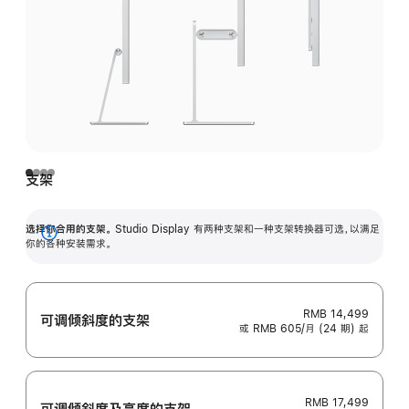
支架
选择你合用的支架。
Studio Display 有两种支架和一种支架转换器可选，以满足
展
你的各种安装需求。
开
RMB 14,499
可调倾斜度的支架
或 RMB 605/月 (24 期) 起
RMB 17,499
可调倾斜度及高‍度的支‍架