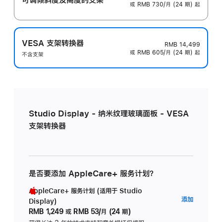
或 RMB 730/月 (24 期) 起
VESA 支架转换器
RMB 14,499
或 RMB 605/月 (24 期) 起
不含支架
Studio Display - 纳米纹理玻璃面板 - VESA
支架转换器
是否要添加 AppleCare+ 服务计划？
AppleCare+ 服务计划 (适用于 Studio
AppleC
添加
Display)
服
RMB 1,249
或
RMB 53/月 (24 期)