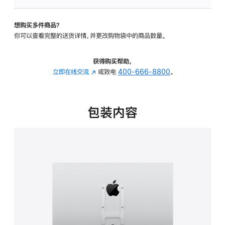
板
-
想购买多件商品？
VESA
你可以查看完整的送货详情，并更改购物袋中的商品数量。
支
架
转
获得购买帮助，
换
立即在线交流
(在
或致电
400-666-8800
。
器
新
的
窗
分
口
包装内容
期
中
付
打
款
开)
选
项)