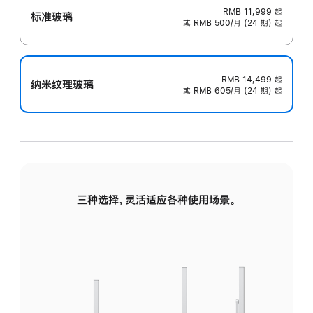
RMB 11,999
起
标准玻璃
或 RMB 500/月 (24 期) 起
RMB 14,499
起
纳米纹理玻璃
或 RMB 605/月 (24 期) 起
三种选择，灵活适应各种使用场景。
标