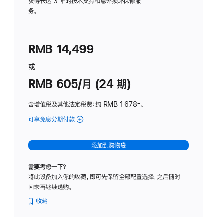
务
获得长达 3 年的技术支持和意外损坏保修服
务。
计
划
(适
RMB 14,499
用
于
或
Studio
RMB 605/月 (24 期)
Display
含增值税及其他法定税费
：约 RMB 1,678
脚
‡。
注
可享免息分期付款
(Studio
Display
-
添加到购物袋
纳
米
需要考虑一下？
纹
将此设备加入你的收藏，即可先保留全部配置选择，之后随时
理
回来再继续选购。
玻
璃
收藏
面