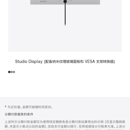
Studio Display (配备纳米纹理玻璃面板和 VESA 支架转换器)
网
脚
‡ 为近似值。金额可能随时间变动。
注
页
分期付款服务的条件
页
上述所示分期付款金额仅为使用特定期数免息分期付款估算得出的示例 (仅显示整数数
脚
额，未显示小数点以后的金额)，实际支付金额以银行、花呗或微信分付账单为准。上述分