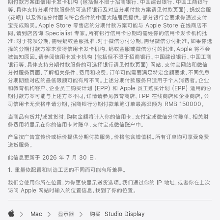
期付款方案由信用卡发卡机构 (包括但不限于招商银行、中国建设银行、中国工商银行
等，具体支持分期付款服务的可选择银行及对应分期付款方案请见付款页面)、蚂蚁金服
(花呗) 以及微信分付面向符合条件的中国大陆居民提供。部分银行会要求你通过支付
宝完成购买。Apple Store 零售店的分期付款方案可能与 Apple Store 在线商店不
同，请到店咨询 Specialist 专家。所有银行信用卡分期均需经你的信用卡发卡机构批
准；对于花呗分期，需经蚂蚁金服批准；对于微信分付分期，需经微信分付批准。如果你选
择的分期付款方案未获得信用卡发卡机构、蚂蚁金服或微信分付的批准，Apple 将不会
被告知原因。请参阅信用卡发卡机构 (包括但不限于招商银行、中国建设银行、中国工商
银行等，具体支持分期付款服务的可选择银行请见付款页面) 网站、支付宝网站和微信
分付服务页面，了解相关条件、费用和收费。订单可能需要满足特定金额要求，不同免息
分期期数对应的最低限额可能有所不同。上述分期付款服务只适用于个人消费者。企业
和教育机构客户、企业员工购买计划 (EPP) 和 Apple 员工购买计划 (EPP) 适用的分
期付款方案可能与上述方案不同，详情请参见教育商店、EPP 在线商店和企业商店。公
司信用卡无资格申请分期。招商银行分期付款单笔订单最高限额为 RMB 150000。
当商品有货并/或发货时，购物金额将计入你的信用卡、支付宝或微信分付账单。相关财
务费用将显示在你的信用卡对账单、支付宝或微信账户中。
产品按广告宣传价或标价提供分期付款服务。价格包含增值税。所有订单均可享受免费
送货服务。
此信息更新于 2026 年 7 月 30 日。
1. 重量依配置和制造工艺的不同而可能有所差异。
我们会使用你所在位置，为你更快显示送货选项。我们通过你的 IP 地址，或者你在上次
访问 Apple 网站时输入的位置信息，找到了你的位置。
Mac
显示器
购买 Studio Display