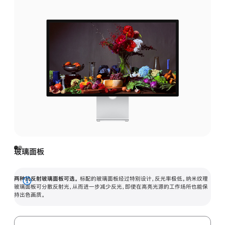
玻璃面板
两种抗反射玻璃面板可选。
标配的玻璃面板经过特别设计，反光率极低。纳米纹理
展
玻璃面板可分散反射光，从而进一步减少反光，即使在高亮光源的工作场所也能保
持出色画质。
开