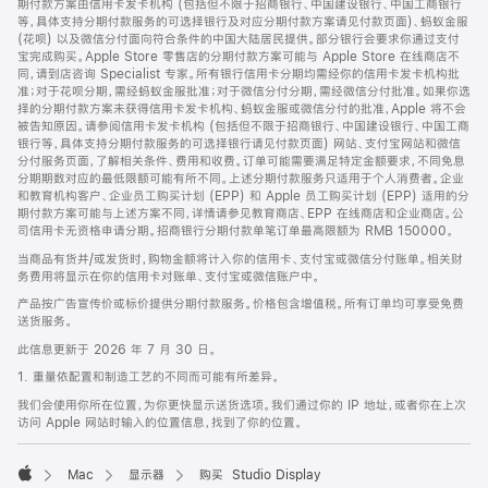
期付款方案由信用卡发卡机构 (包括但不限于招商银行、中国建设银行、中国工商银行
等，具体支持分期付款服务的可选择银行及对应分期付款方案请见付款页面)、蚂蚁金服
(花呗) 以及微信分付面向符合条件的中国大陆居民提供。部分银行会要求你通过支付
宝完成购买。Apple Store 零售店的分期付款方案可能与 Apple Store 在线商店不
同，请到店咨询 Specialist 专家。所有银行信用卡分期均需经你的信用卡发卡机构批
准；对于花呗分期，需经蚂蚁金服批准；对于微信分付分期，需经微信分付批准。如果你选
择的分期付款方案未获得信用卡发卡机构、蚂蚁金服或微信分付的批准，Apple 将不会
被告知原因。请参阅信用卡发卡机构 (包括但不限于招商银行、中国建设银行、中国工商
银行等，具体支持分期付款服务的可选择银行请见付款页面) 网站、支付宝网站和微信
分付服务页面，了解相关条件、费用和收费。订单可能需要满足特定金额要求，不同免息
分期期数对应的最低限额可能有所不同。上述分期付款服务只适用于个人消费者。企业
和教育机构客户、企业员工购买计划 (EPP) 和 Apple 员工购买计划 (EPP) 适用的分
期付款方案可能与上述方案不同，详情请参见教育商店、EPP 在线商店和企业商店。公
司信用卡无资格申请分期。招商银行分期付款单笔订单最高限额为 RMB 150000。
当商品有货并/或发货时，购物金额将计入你的信用卡、支付宝或微信分付账单。相关财
务费用将显示在你的信用卡对账单、支付宝或微信账户中。
产品按广告宣传价或标价提供分期付款服务。价格包含增值税。所有订单均可享受免费
送货服务。
此信息更新于 2026 年 7 月 30 日。
1. 重量依配置和制造工艺的不同而可能有所差异。
我们会使用你所在位置，为你更快显示送货选项。我们通过你的 IP 地址，或者你在上次
访问 Apple 网站时输入的位置信息，找到了你的位置。
Mac
显示器
购买 Studio Display