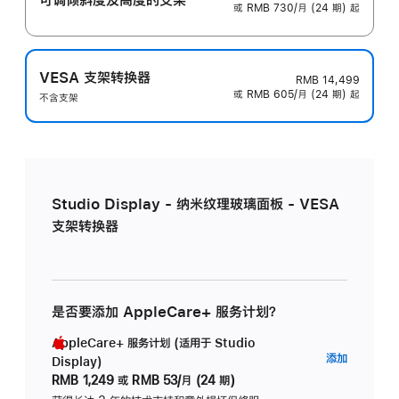
或 RMB 730/月 (24 期) 起
VESA 支架转换器
RMB 14,499
或 RMB 605/月 (24 期) 起
不含支架
Studio Display - 纳米纹理玻璃面板 - VESA
支架转换器
是否要添加 AppleCare+ 服务计划？
AppleCare+ 服务计划 (适用于 Studio
AppleC
添加
Display)
服
RMB 1,249
或
RMB 53/月 (24 期)