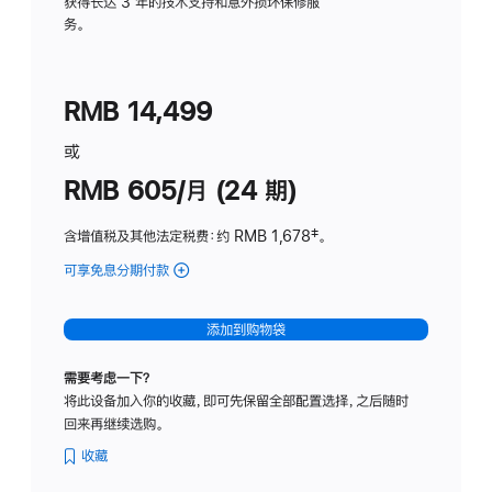
务
获得长达 3 年的技术支持和意外损坏保修服
务。
计
划
(适
RMB 14,499
用
于
或
Studio
RMB 605/月 (24 期)
Display
含增值税及其他法定税费
：约 RMB 1,678
脚
‡。
注
可享免息分期付款
(Studio
Display
-
添加到购物袋
纳
米
需要考虑一下？
纹
将此设备加入你的收藏，即可先保留全部配置选择，之后随时
理
回来再继续选购。
玻
璃
收藏
面