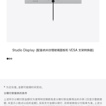
Studio Display (配备纳米纹理玻璃面板和 VESA 支架转换器)
网
脚
‡ 为近似值。金额可能随时间变动。
注
页
分期付款服务的条件
页
上述所示分期付款金额仅为使用特定期数免息分期付款估算得出的示例 (仅显示整数数
脚
额，未显示小数点以后的金额)，实际支付金额以银行、花呗或微信分付账单为准。上述分