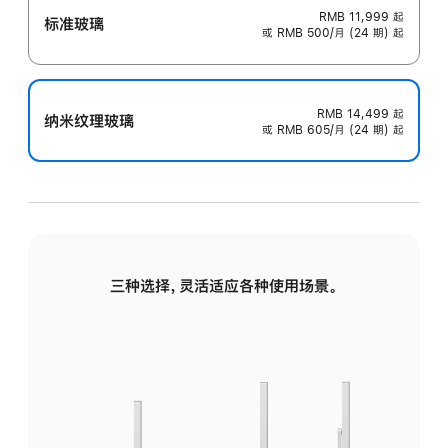
RMB 11,999
起
标准玻璃
或 RMB 500/月 (24 期) 起
RMB 14,499
起
纳米纹理玻璃
或 RMB 605/月 (24 期) 起
三种选择，灵活适应各种使用场景。
标