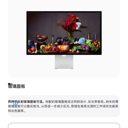
玻璃面板
两种抗反射玻璃面板可选。
标配的玻璃面板经过特别设计，反光率极低。纳米纹理
展
玻璃面板可分散反射光，从而进一步减少反光，即使在高亮光源的工作场所也能保
持出色画质。
开