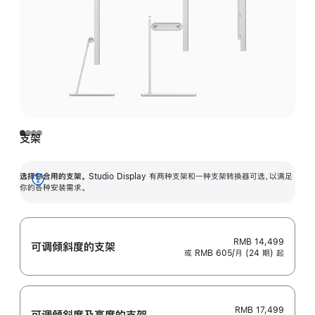
支架
选择你合用的支架。
Studio Display 有两种支架和一种支架转换器可选，以满足
展
你的各种安装需求。
开
RMB 14,499
可调倾斜度的支架
或 RMB 605/月 (24 期) 起
RMB 17,499
可调倾斜度及高‍度的支‍架