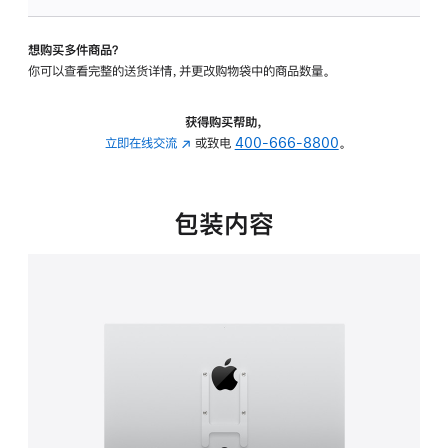
板
-
想购买多件商品？
VESA
你可以查看完整的送货详情，并更改购物袋中的商品数量。
支
架
转
获得购买帮助，
换
立即在线交流
(在
或致电
400-666-8800
。
器
新
的
窗
分
口
包装内容
期
中
付
打
款
开)
选
项)