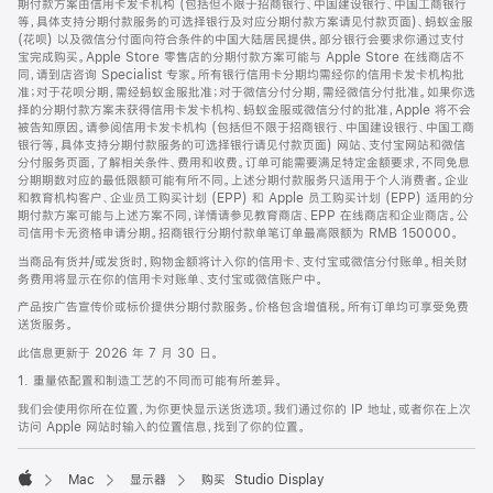
期付款方案由信用卡发卡机构 (包括但不限于招商银行、中国建设银行、中国工商银行
等，具体支持分期付款服务的可选择银行及对应分期付款方案请见付款页面)、蚂蚁金服
(花呗) 以及微信分付面向符合条件的中国大陆居民提供。部分银行会要求你通过支付
宝完成购买。Apple Store 零售店的分期付款方案可能与 Apple Store 在线商店不
同，请到店咨询 Specialist 专家。所有银行信用卡分期均需经你的信用卡发卡机构批
准；对于花呗分期，需经蚂蚁金服批准；对于微信分付分期，需经微信分付批准。如果你选
择的分期付款方案未获得信用卡发卡机构、蚂蚁金服或微信分付的批准，Apple 将不会
被告知原因。请参阅信用卡发卡机构 (包括但不限于招商银行、中国建设银行、中国工商
银行等，具体支持分期付款服务的可选择银行请见付款页面) 网站、支付宝网站和微信
分付服务页面，了解相关条件、费用和收费。订单可能需要满足特定金额要求，不同免息
分期期数对应的最低限额可能有所不同。上述分期付款服务只适用于个人消费者。企业
和教育机构客户、企业员工购买计划 (EPP) 和 Apple 员工购买计划 (EPP) 适用的分
期付款方案可能与上述方案不同，详情请参见教育商店、EPP 在线商店和企业商店。公
司信用卡无资格申请分期。招商银行分期付款单笔订单最高限额为 RMB 150000。
当商品有货并/或发货时，购物金额将计入你的信用卡、支付宝或微信分付账单。相关财
务费用将显示在你的信用卡对账单、支付宝或微信账户中。
产品按广告宣传价或标价提供分期付款服务。价格包含增值税。所有订单均可享受免费
送货服务。
此信息更新于 2026 年 7 月 30 日。
1. 重量依配置和制造工艺的不同而可能有所差异。
我们会使用你所在位置，为你更快显示送货选项。我们通过你的 IP 地址，或者你在上次
访问 Apple 网站时输入的位置信息，找到了你的位置。
Mac
显示器
购买 Studio Display