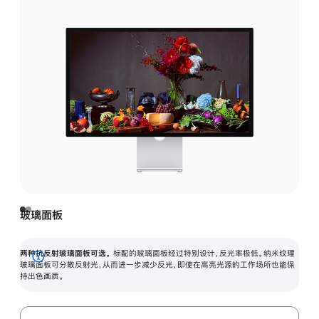
玻璃面板
两种抗反射玻璃面板可选。
标配的玻璃面板经过特别设计，反光率极低。纳米纹理
展
玻璃面板可分散反射光，从而进一步减少反光，即使在高亮光源的工作场所也能保
持出色画质。
开