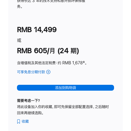
务
获得长达 3 年的技术支持和意外损坏保修服
务。
计
划
(适
RMB 14,499
用
于
或
Studio
RMB 605/月 (24 期)
Display
含增值税及其他法定税费
：约 RMB 1,678
脚
‡。
注
可享免息分期付款
(Studio
Display
-
添加到购物袋
纳
米
需要考虑一下？
纹
将此设备加入你的收藏，即可先保留全部配置选择，之后随时
理
回来再继续选购。
玻
璃
收藏
面