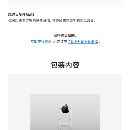
板
-
想购买多件商品？
VESA
你可以查看完整的送货详情，并更改购物袋中的商品数量。
支
架
转
获得购买帮助，
换
立即在线交流
(在
或致电
400-666-8800
。
器
新
的
窗
分
口
包装内容
期
中
付
打
款
开)
选
项)