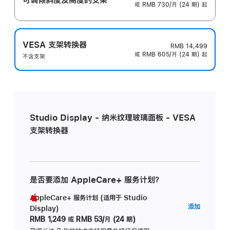
或 RMB 730/月 (24 期) 起
VESA 支架转换器
RMB 14,499
或 RMB 605/月 (24 期) 起
不含支架
Studio Display - 纳米纹理玻璃面板 - VESA
支架转换器
是否要添加 AppleCare+ 服务计划？
AppleCare+ 服务计划 (适用于 Studio
AppleC
添加
Display)
服
RMB 1,249
或
RMB 53/月 (24 期)