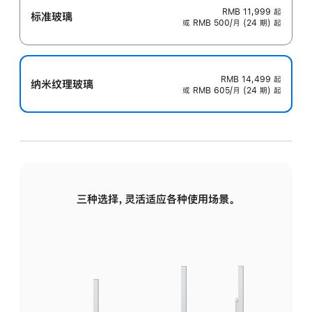
RMB 11,999
起
标准玻璃
或 RMB 500/月 (24 期) 起
RMB 14,499
起
纳米纹理玻璃
或 RMB 605/月 (24 期) 起
三种选择，灵活适应各种使用场景。
标