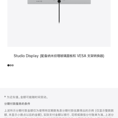
Studio Display (配备纳米纹理玻璃面板和 VESA 支架转换器)
网
脚
‡ 为近似值。金额可能随时间变动。
注
页
分期付款服务的条件
页
上述所示分期付款金额仅为使用特定期数免息分期付款估算得出的示例 (仅显示整数数
脚
额，未显示小数点以后的金额)，实际支付金额以银行、花呗或微信分付账单为准。上述分