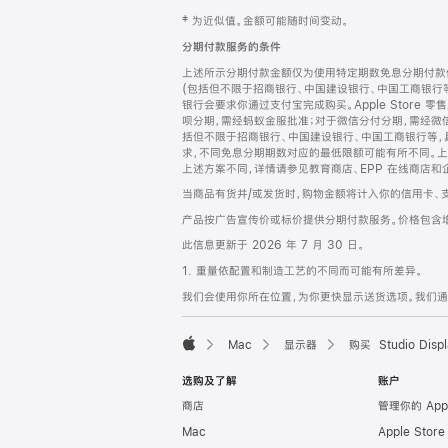
网
脚
‡ 为近似值。金额可能随时间变动。
注
页
分期付款服务的条件
页
上述所示分期付款金额仅为使用特定期数免息分期付款估
脚
(包括但不限于招商银行、中国建设银行、中国工商银行
银行会要求你通过支付宝完成购买。Apple Store 零
呗分期，需经蚂蚁金服批准；对于微信分付分期，需经微信
括但不限于招商银行、中国建设银行、中国工商银行等，
求，不同免息分期期数对应的最低限额可能有所不同。上述分
上述方案不同，详情请参见教育商店、EPP 在线商店和
当商品有货并/或发货时，购物金额将计入你的信用卡、
产品按广告宣传价或标价提供分期付款服务。价格包含
此信息更新于 2026 年 7 月 30 日。
1. 重量依配置和制造工艺的不同而可能有所差异。
我们会使用你所在位置，为你更快显示送货选项。我们通过你
Mac
显示器
购买 Studio Displ
Apple
选购及了解
账户
商店
管理你的 App
Mac
Apple Stor