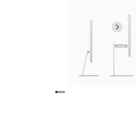
上
下
一
一
张
张
图
图
库
库
图
图
片
片
-
-
支
支
架
架