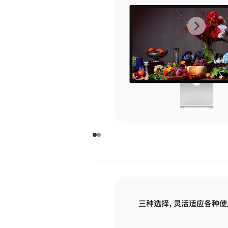
上
下
一
一
张
张
图
图
库
库
图
图
片
片
-
-
玻
玻
璃
璃
三种选择，灵活适应各种使
面
面
板
板