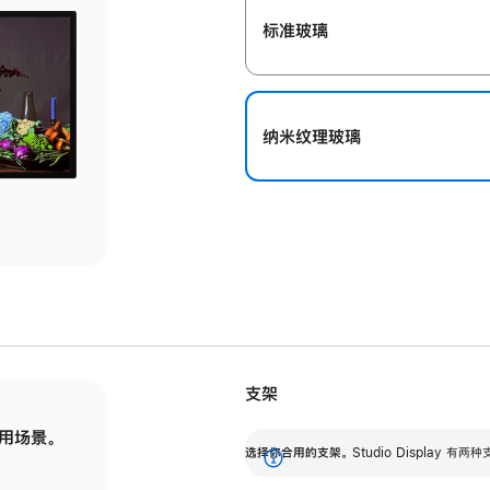
标准玻璃
纳米纹理玻璃
支架
用场景。
标配可调倾斜度的支架，提供 30 度的倾斜度
选
选择你合用的支架。
Studio Display
调节范围。
展