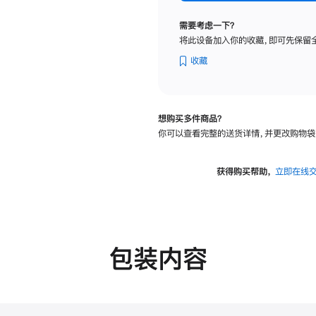
纳
米
需要考虑一下？
纹
将此设备加入你的收藏，即可先保留
理
玻
收藏
璃
面
板
想购买多件商品？
-
你可以查看完整的送货详情，并更改购物袋
VESA
支
架
获得购买帮助，
立即在线
转
换
器
的
分
包装内容
期
付
款
选
项)