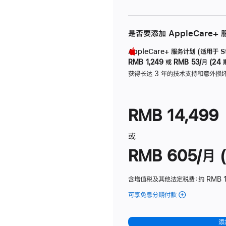
是否要添加 AppleCare+
AppleCare+ 服务计划 (适用于 Stu
RMB 1,249
或
RMB 53/月 (24 
获得长达 3 年的技术支持和意外损
RMB 14,499
或
RMB 605/月 (
含增值税及其他法定税费
：约 RMB 1
可享免息分期付款
(Studio
Display
-
添