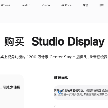
iPhone
Watch
Vision
AirPods
家居
娱乐
购买 Studio Display
桌上视角功能的 1200 万像素 Center Stage 摄像头、录音棚
玻璃面板
，可减少使用
纳米纹理玻璃面板可进一步减少反光，即使在
两种抗反射玻璃面板可选。
标配的玻璃面板经
。
有高亮光源的场所使用，也能保持出色画质。
展
光，从而进一步减少反光，即使在高亮光源的工
开