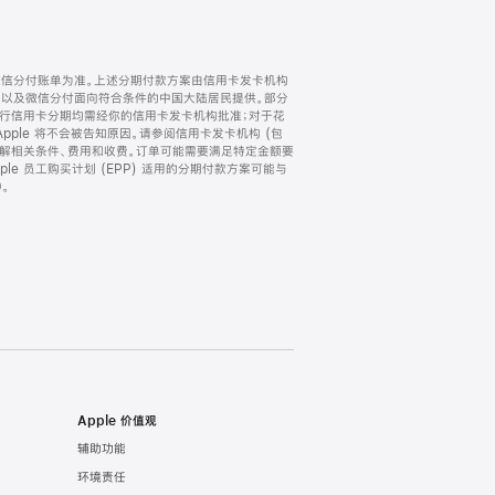
微信分付账单为准。上述分期付款方案由信用卡发卡机构
) 以及微信分付面向符合条件的中国大陆居民提供。部分
家。所有银行信用卡分期均需经你的信用卡发卡机构批准；对于花
ple 将不会被告知原因。请参阅信用卡发卡机构 (包
了解相关条件、费用和收费。订单可能需要满足特定金额要
e 员工购买计划 (EPP) 适用的分期付款方案可能与
。
Apple 价值观
辅助功能
环境责任