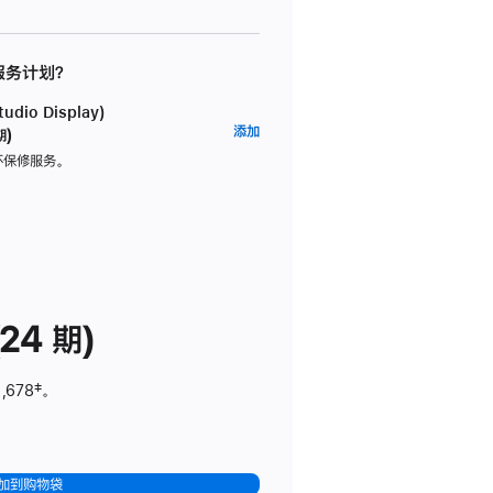
 服务计划？
dio Display)
AppleCare+
添加
期)
服
坏保修服务。
务
计
划
(适
用
于
24 期)
Studio
Display)
,678
脚
‡。
注
加到购物袋