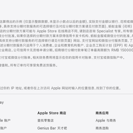
算得出的示例 (仅显示整数数额，未显示小数点以后的金额)，实际支付金额以银行、花呗或
等，具体支持分期付款服务的可选择银行及对应分期付款方案请见付款页面)、蚂蚁金服 (花呗
售店的分期付款方案可能与 Apple Store 在线商店不同，请到店咨询 Specialist 专
分付批准。如果你选择的分期付款方案未获得信用卡发卡机构、蚂蚁金服或微信分付的批准，Ap
具体支持分期付款服务的可选择银行请见付款页面) 网站、支付宝网站和微信分付服务页面，
期付款服务只适用于个人消费者。企业和教育机构客户、企业员工购买计划 (EPP) 和 Appl
企业商店。公司信用卡无资格申请分期。招商银行分期付款单笔订单最高限额为 RMB 150000
支付宝或微信分付账单。相关财务费用将显示在你的信用卡对账单、支付宝或微信账户中。
增值税。所有订单均可享受免费送货服务。
的 IP 地址，或者你在上次访问 Apple 网站时输入的位置信息，找到了你的位置。
ay
Apple Store 商店
商务应用
le 账户
查找零售店
Apple 与商务
e 账户
Genius Bar 天才吧
商务选购