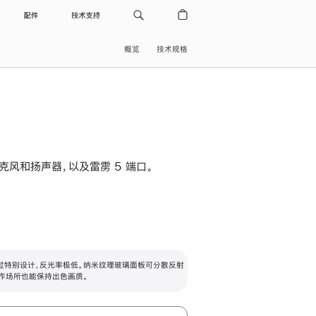
配件
技术支持
概览
技术规格
级麦克风和扬声器，以及雷雳 5 端口。
过特别设计，反光率极低。纳米纹理玻璃面板可分散反射
作场所也能保持出色画质。