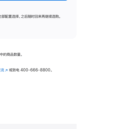
全部配置选择，之后随时回来再继续选购。
中的商品数量。
交流
(在
或致电
400-666-8800。
新
窗
口
中
打
开)