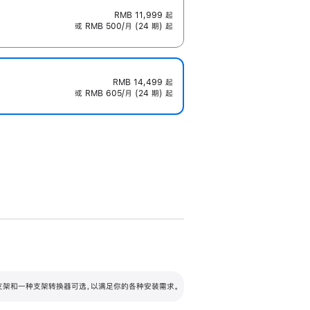
RMB 11,999
起
或 RMB 500/月 (24 期) 起
RMB 14,499
起
或 RMB 605/月 (24 期) 起
配可调倾斜度及高度的支架，额外增加 105
VESA 支架转换器
 有两种支架和一种支架转换器可选，以满足你的各种安装需求。
毫米的高度调节范围。
容的支架 (未随附)