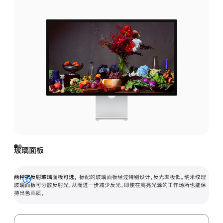
玻璃面板
两种抗反射玻璃面板可选。
标配的玻璃面板经过特别设计，反光率极低。纳米纹理
展
玻璃面板可分散反射光，从而进一步减少反光，即使在高亮光源的工作场所也能保
持出色画质。
开