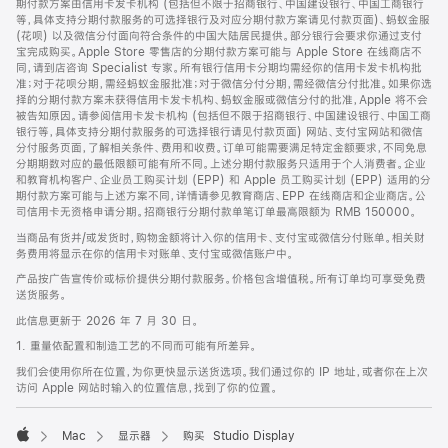
期付款方案由信用卡发卡机构 (包括但不限于招商银行、中国建设银行、中国工商银行
等，具体支持分期付款服务的可选择银行及对应分期付款方案请见付款页面)、蚂蚁金服
(花呗) 以及微信分付面向符合条件的中国大陆居民提供。部分银行会要求你通过支付
宝完成购买。Apple Store 零售店的分期付款方案可能与 Apple Store 在线商店不
同，请到店咨询 Specialist 专家。所有银行信用卡分期均需经你的信用卡发卡机构批
准；对于花呗分期，需经蚂蚁金服批准；对于微信分付分期，需经微信分付批准。如果你选
择的分期付款方案未获得信用卡发卡机构、蚂蚁金服或微信分付的批准，Apple 将不会
被告知原因。请参阅信用卡发卡机构 (包括但不限于招商银行、中国建设银行、中国工商
银行等，具体支持分期付款服务的可选择银行请见付款页面) 网站、支付宝网站和微信
分付服务页面，了解相关条件、费用和收费。订单可能需要满足特定金额要求，不同免息
分期期数对应的最低限额可能有所不同。上述分期付款服务只适用于个人消费者。企业
和教育机构客户、企业员工购买计划 (EPP) 和 Apple 员工购买计划 (EPP) 适用的分
期付款方案可能与上述方案不同，详情请参见教育商店、EPP 在线商店和企业商店。公
司信用卡无资格申请分期。招商银行分期付款单笔订单最高限额为 RMB 150000。
当商品有货并/或发货时，购物金额将计入你的信用卡、支付宝或微信分付账单。相关财
务费用将显示在你的信用卡对账单、支付宝或微信账户中。
产品按广告宣传价或标价提供分期付款服务。价格包含增值税。所有订单均可享受免费
送货服务。
此信息更新于 2026 年 7 月 30 日。
1. 重量依配置和制造工艺的不同而可能有所差异。
我们会使用你所在位置，为你更快显示送货选项。我们通过你的 IP 地址，或者你在上次
访问 Apple 网站时输入的位置信息，找到了你的位置。
Mac
显示器
购买 Studio Display