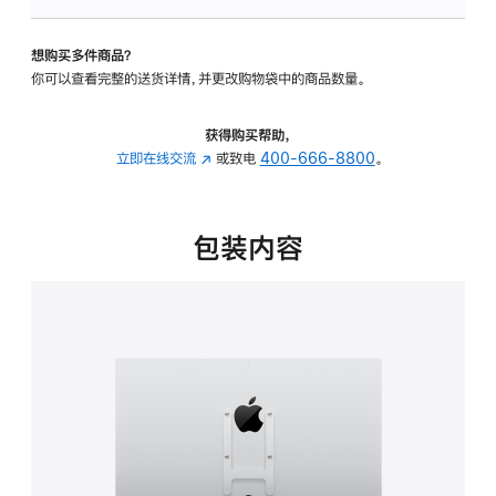
板
-
想购买多件商品？
VESA
你可以查看完整的送货详情，并更改购物袋中的商品数量。
支
架
转
获得购买帮助，
换
立即在线交流
(在
或致电
400-666-8800
。
器
新
的
窗
分
口
包装内容
期
中
付
打
款
开)
选
项)