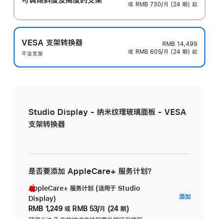
或 RMB 730/月 (24 期) 起
VESA 支架转换器
RMB 14,499
或 RMB 605/月 (24 期) 起
不含支架
Studio Display - 纳米纹理玻璃面板 - VESA
支架转换器
是否要添加 AppleCare+ 服务计划？
AppleCare+ 服务计划 (适用于 Studio
AppleC
添加
Display)
服
RMB 1,249
或
RMB 53/月 (24 期)