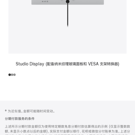
Studio Display (配备纳米纹理玻璃面板和 VESA 支架转换器)
网
脚
‡ 为近似值。金额可能随时间变动。
注
页
分期付款服务的条件
页
上述所示分期付款金额仅为使用特定期数免息分期付款估算得出的示例 (仅显示整数数
脚
额，未显示小数点以后的金额)，实际支付金额以银行、花呗或微信分付账单为准。上述分