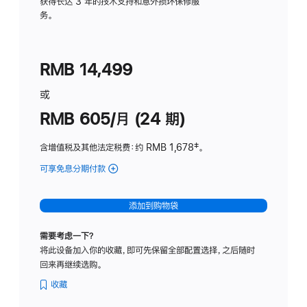
务
获得长达 3 年的技术支持和意外损坏保修服
务。
计
划
(适
RMB 14,499
用
于
或
Studio
RMB 605/月 (24 期)
Display
含增值税及其他法定税费
：约 RMB 1,678
脚
‡。
注
可享免息分期付款
(Studio
Display
-
添加到购物袋
纳
米
需要考虑一下？
纹
将此设备加入你的收藏，即可先保留全部配置选择，之后随时
理
回来再继续选购。
玻
璃
收藏
面