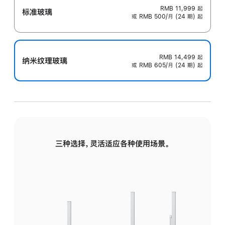
RMB 11,999
起
标准玻璃
或 RMB 500/月 (24 期) 起
RMB 14,499
起
纳米纹理玻璃
或 RMB 605/月 (24 期) 起
三种选择，灵活适应各种使用场景。
标