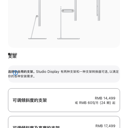
支架
选择你合用的支架。
Studio Display 有两种支架和一种支架转换器可选，以满足
展
你的各种安装需求。
开
RMB 14,499
可调倾斜度的支架
或 RMB 605/月 (24 期) 起
RMB 17,499
可调倾斜度及高‍度的支‍架