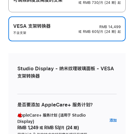
或 RMB 730/月 (24 期) 起
VESA 支架转换器
RMB 14,499
或 RMB 605/月 (24 期) 起
不含支架
Studio Display - 纳米纹理玻璃面板 - VESA
支架转换器
是否要添加 AppleCare+ 服务计划？
AppleCare+ 服务计划 (适用于 Studio
AppleC
添加
Display)
服
RMB 1,249
或
RMB 53/月 (24 期)