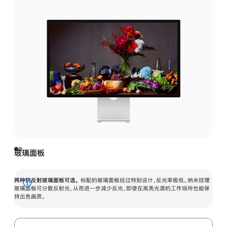
玻璃面板
两种抗反射玻璃面板可选。
标配的玻璃面板经过特别设计，反光率极低。纳米纹理
展
玻璃面板可分散反射光，从而进一步减少反光，即使在高亮光源的工作场所也能保
持出色画质。
开