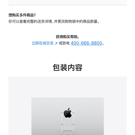
板
-
想购买多件商品？
VESA
你可以查看完整的送货详情，并更改购物袋中的商品数量。
支
架
转
获得购买帮助，
换
立即在线交流
(在
或致电
400-666-8800
。
器
新
的
窗
分
口
包装内容
期
中
付
打
款
开)
选
项)