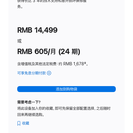
务
获得长达 3 年的技术支持和意外损坏保修服
务。
计
划
(适
RMB 14,499
用
于
或
Studio
RMB 605/月 (24 期)
Display
含增值税及其他法定税费
：约 RMB 1,678
脚
‡。
注
可享免息分期付款
(Studio
Display
-
添加到购物袋
纳
米
需要考虑一下？
纹
将此设备加入你的收藏，即可先保留全部配置选择，之后随时
理
回来再继续选购。
玻
璃
收藏
面