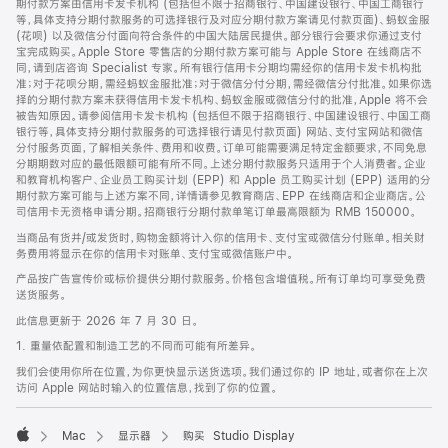
期付款方案由信用卡发卡机构 (包括但不限于招商银行、中国建设银行、中国工商银行
等，具体支持分期付款服务的可选择银行及对应分期付款方案请见付款页面)、蚂蚁金服
(花呗) 以及微信分付面向符合条件的中国大陆居民提供。部分银行会要求你通过支付
宝完成购买。Apple Store 零售店的分期付款方案可能与 Apple Store 在线商店不
同，请到店咨询 Specialist 专家。所有银行信用卡分期均需经你的信用卡发卡机构批
准；对于花呗分期，需经蚂蚁金服批准；对于微信分付分期，需经微信分付批准。如果你选
择的分期付款方案未获得信用卡发卡机构、蚂蚁金服或微信分付的批准，Apple 将不会
被告知原因。请参阅信用卡发卡机构 (包括但不限于招商银行、中国建设银行、中国工商
银行等，具体支持分期付款服务的可选择银行请见付款页面) 网站、支付宝网站和微信
分付服务页面，了解相关条件、费用和收费。订单可能需要满足特定金额要求，不同免息
分期期数对应的最低限额可能有所不同。上述分期付款服务只适用于个人消费者。企业
和教育机构客户、企业员工购买计划 (EPP) 和 Apple 员工购买计划 (EPP) 适用的分
期付款方案可能与上述方案不同，详情请参见教育商店、EPP 在线商店和企业商店。公
司信用卡无资格申请分期。招商银行分期付款单笔订单最高限额为 RMB 150000。
当商品有货并/或发货时，购物金额将计入你的信用卡、支付宝或微信分付账单。相关财
务费用将显示在你的信用卡对账单、支付宝或微信账户中。
产品按广告宣传价或标价提供分期付款服务。价格包含增值税。所有订单均可享受免费
送货服务。
此信息更新于 2026 年 7 月 30 日。
1. 重量依配置和制造工艺的不同而可能有所差异。
我们会使用你所在位置，为你更快显示送货选项。我们通过你的 IP 地址，或者你在上次
访问 Apple 网站时输入的位置信息，找到了你的位置。
Mac
显示器
购买 Studio Display