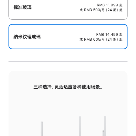
RMB 11,999
起
标准玻璃
或 RMB 500/月 (24 期) 起
RMB 14,499
起
纳米纹理玻璃
或 RMB 605/月 (24 期) 起
三种选择，灵活适应各种使用场景。
标