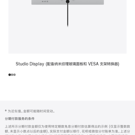
Studio Display (配备纳米纹理玻璃面板和 VESA 支架转换器)
网
脚
‡ 为近似值。金额可能随时间变动。
注
页
分期付款服务的条件
页
上述所示分期付款金额仅为使用特定期数免息分期付款估算得出的示例 (仅显示整数数
脚
额，未显示小数点以后的金额)，实际支付金额以银行、花呗或微信分付账单为准。上述分