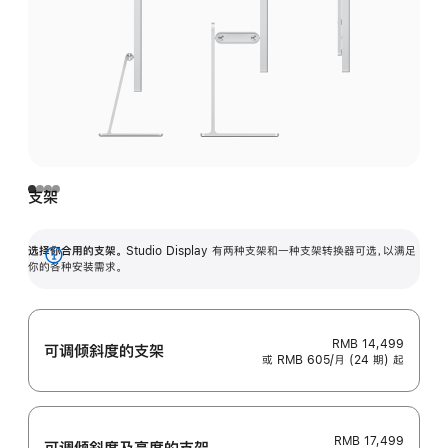
支架
选择你合用的支架。
Studio Display 有两种支架和一种支架转换器可选，以满足
展
你的各种安装需求。
开
RMB 14,499
可调倾斜度的支架
或 RMB 605/月 (24 期) 起
RMB 17,499
可调倾斜度及高‍度的支‍架