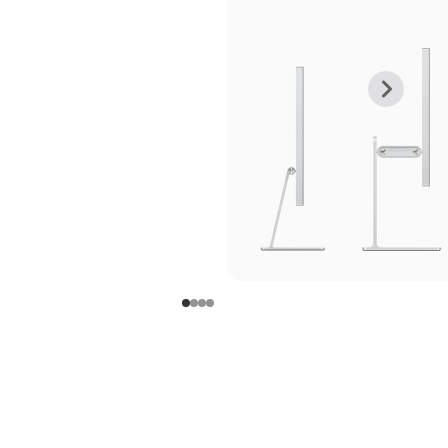
上
下
一
一
张
张
图
图
库
库
图
图
片
片
-
-
支
支
架
架