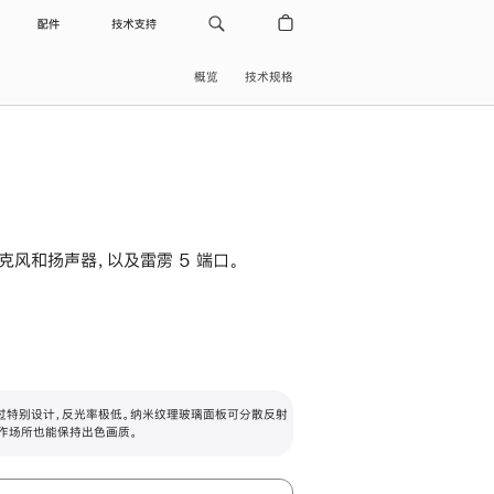
配件
技术支持
概览
技术规格
级麦克风和扬声器，以及雷雳 5 端口。
过特别设计，反光率极低。纳米纹理玻璃面板可分散反射
作场所也能保持出色画质。