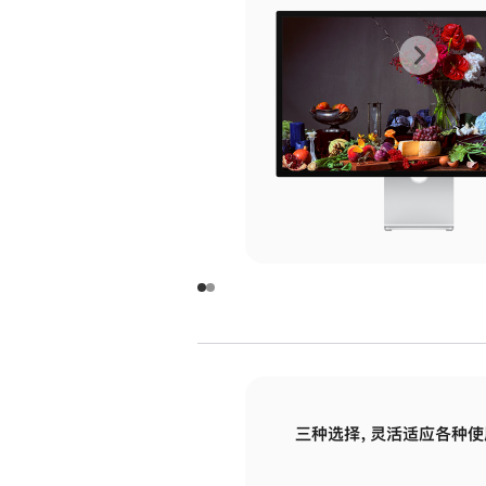
上
下
一
一
张
张
图
图
库
库
图
图
片
片
-
-
玻
玻
璃
璃
三种选择，灵活适应各种使
面
面
板
板