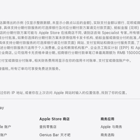
算得出的示例 (仅显示整数数额，未显示小数点以后的金额)，实际支付金额以银行、花呗或
等，具体支持分期付款服务的可选择银行及对应分期付款方案请见付款页面)、蚂蚁金服 (花呗
售店的分期付款方案可能与 Apple Store 在线商店不同，请到店咨询 Specialist 专
分付批准。如果你选择的分期付款方案未获得信用卡发卡机构、蚂蚁金服或微信分付的批准，Ap
具体支持分期付款服务的可选择银行请见付款页面) 网站、支付宝网站和微信分付服务页面，
期付款服务只适用于个人消费者。企业和教育机构客户、企业员工购买计划 (EPP) 和 Appl
企业商店。公司信用卡无资格申请分期。招商银行分期付款单笔订单最高限额为 RMB 150000
支付宝或微信分付账单。相关财务费用将显示在你的信用卡对账单、支付宝或微信账户中。
增值税。所有订单均可享受免费送货服务。
的 IP 地址，或者你在上次访问 Apple 网站时输入的位置信息，找到了你的位置。
ay
Apple Store 商店
商务应用
le 账户
查找零售店
Apple 与商务
e 账户
Genius Bar 天才吧
商务选购