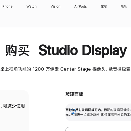
iPhone
Watch
Vision
AirPods
家居
娱乐
购买 Studio Display
桌上视角功能的 1200 万像素 Center Stage 摄像头、录音棚
玻璃面板
，可减少使用
纳米纹理玻璃面板可进一步减少反光，即使在
两种抗反射玻璃面板可选。
标配的玻璃面板经
。
有高亮光源的场所使用，也能保持出色画质。
展
光，从而进一步减少反光，即使在高亮光源的工
开