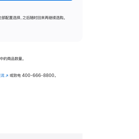
全部配置选择，之后随时回来再继续选购。
中的商品数量。
交流
(在
或致电
400-666-8800。
新
窗
口
中
打
开)