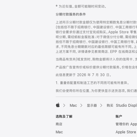
网
脚
‡ 为近似值。金额可能随时间变动。
注
页
分期付款服务的条件
页
上述所示分期付款金额仅为使用特定期数免息分期付款估
脚
(包括但不限于招商银行、中国建设银行、中国工商银行
银行会要求你通过支付宝完成购买。Apple Store 零
呗分期，需经蚂蚁金服批准；对于微信分付分期，需经微信
括但不限于招商银行、中国建设银行、中国工商银行等，
求，不同免息分期期数对应的最低限额可能有所不同。上述分
上述方案不同，详情请参见教育商店、EPP 在线商店和
当商品有货并/或发货时，购物金额将计入你的信用卡、
产品按广告宣传价或标价提供分期付款服务。价格包含
此信息更新于 2026 年 7 月 30 日。
1. 重量依配置和制造工艺的不同而可能有所差异。
我们会使用你所在位置，为你更快显示送货选项。我们通过你
Mac
显示器
购买 Studio Displ
Apple
选购及了解
账户
商店
管理你的 App
Mac
Apple Stor