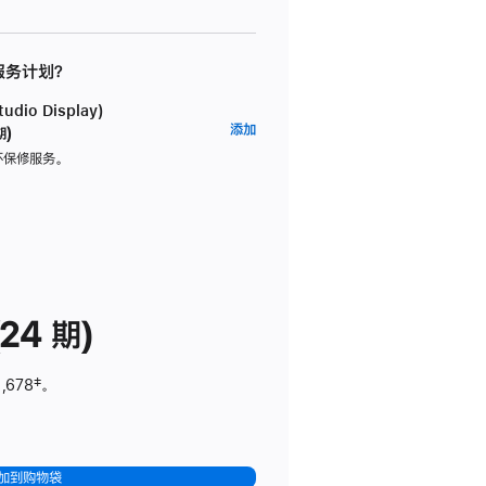
 服务计划？
dio Display)
AppleCare+
添加
期)
服
坏保修服务。
务
计
划
(适
用
于
24 期)
Studio
Display)
,678
脚
‡。
注
加到购物袋