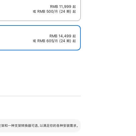
RMB 11,999
起
或 RMB 500/月 (24 期) 起
RMB 14,499
起
或 RMB 605/月 (24 期) 起
配可调倾斜度及高度的支架，额外增加 105
VESA 支架转换器
 有两种支架和一种支架转换器可选，以满足你的各种安装需求。
毫米的高度调节范围。
容的支架 (未随附)