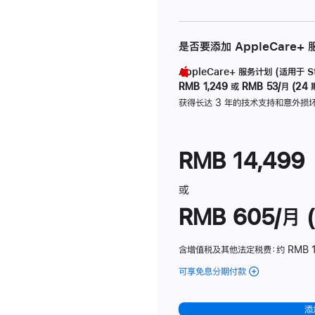
是否要添加 AppleCare+
AppleCare+ 服务计划 (适用于 Stu
RMB 1,249
或
RMB 53/月 (24 
获得长达 3 年的技术支持和意外损
RMB 14,499
或
RMB 605/月 (
含增值税及其他法定税费
：约 RMB 1
可享免息分期付款
(Studio
Display
-
添