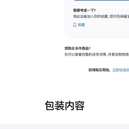
纳
米
需要考虑一下？
纹
将此设备加入你的收藏，即可先保留
理
玻
收藏
璃
面
板
想购买多件商品？
-
你可以查看完整的送货详情，并更改购物袋
VESA
支
架
获得购买帮助，
立即在线
转
换
器
的
分
包装内容
期
付
款
选
项)