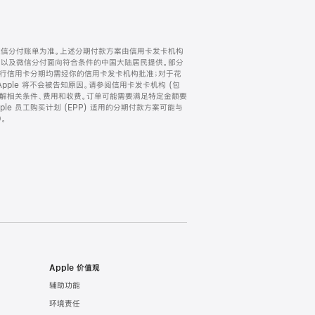
微信分付账单为准。上述分期付款方案由信用卡发卡机构
) 以及微信分付面向符合条件的中国大陆居民提供。部分
家。所有银行信用卡分期均需经你的信用卡发卡机构批准；对于花
ple 将不会被告知原因。请参阅信用卡发卡机构 (包
了解相关条件、费用和收费。订单可能需要满足特定金额要
e 员工购买计划 (EPP) 适用的分期付款方案可能与
。
Apple 价值观
辅助功能
环境责任