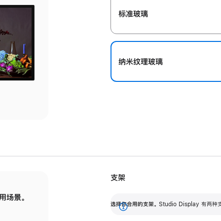
标准玻璃
纳米纹理玻璃
支架
用场景。
标配可调倾斜度的支架，提供 30 度的倾斜度
选
选择你合用的支架。
Studio Display
调节范围。
展