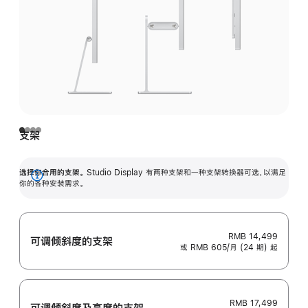
支架
选择你合用的支架。
Studio Display 有两种支架和一种支架转换器可选，以满足
展
你的各种安装需求。
开
RMB 14,499
可调倾斜度的支架
或 RMB 605/月 (24 期) 起
RMB 17,499
可调倾斜度及高‍度的支‍架