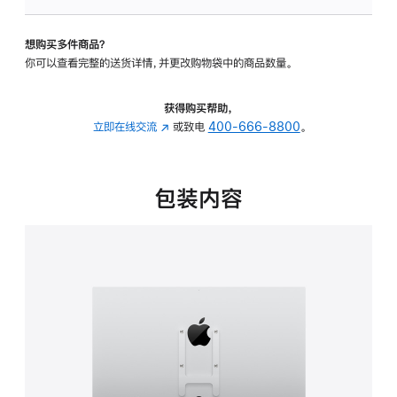
板
-
想购买多件商品？
VESA
你可以查看完整的送货详情，并更改购物袋中的商品数量。
支
架
转
获得购买帮助，
换
立即在线交流
(在
或致电
400-666-8800
。
器
新
的
窗
分
口
包装内容
期
中
付
打
款
开)
选
项)