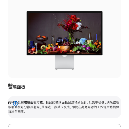
玻璃面板
两种抗反射玻璃面板可选。
标配的玻璃面板经过特别设计，反光率极低。纳米纹理
展
玻璃面板可分散反射光，从而进一步减少反光，即使在高亮光源的工作场所也能保
持出色画质。
开