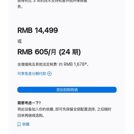
务
获得长达 3 年的技术支持和意外损坏保修服
务。
计
划
(适
RMB 14,499
用
于
或
Studio
RMB 605/月 (24 期)
Display
含增值税及其他法定税费
：约 RMB 1,678
脚
‡。
注
可享免息分期付款
(Studio
Display
-
添加到购物袋
纳
米
需要考虑一下？
纹
将此设备加入你的收藏，即可先保留全部配置选择，之后随时
理
回来再继续选购。
玻
璃
收藏
面