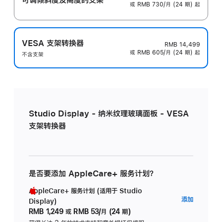
或 RMB 730/月 (24 期) 起
VESA 支架转换器
RMB 14,499
或 RMB 605/月 (24 期) 起
不含支架
Studio Display - 纳米纹理玻璃面板 - VESA
支架转换器
是否要添加 AppleCare+ 服务计划？
AppleCare+ 服务计划 (适用于 Studio
AppleC
添加
Display)
服
RMB 1,249
或
RMB 53/月 (24 期)