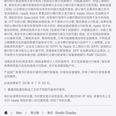
期付款方案由信用卡发卡机构 (包括但不限于招商银行、中国建设银行、中国工商银行
等，具体支持分期付款服务的可选择银行及对应分期付款方案请见付款页面)、蚂蚁金服
(花呗) 以及微信分付面向符合条件的中国大陆居民提供。部分银行会要求你通过支付
宝完成购买。Apple Store 零售店的分期付款方案可能与 Apple Store 在线商店不
同，请到店咨询 Specialist 专家。所有银行信用卡分期均需经你的信用卡发卡机构批
准；对于花呗分期，需经蚂蚁金服批准；对于微信分付分期，需经微信分付批准。如果你选
择的分期付款方案未获得信用卡发卡机构、蚂蚁金服或微信分付的批准，Apple 将不会
被告知原因。请参阅信用卡发卡机构 (包括但不限于招商银行、中国建设银行、中国工商
银行等，具体支持分期付款服务的可选择银行请见付款页面) 网站、支付宝网站和微信
分付服务页面，了解相关条件、费用和收费。订单可能需要满足特定金额要求，不同免息
分期期数对应的最低限额可能有所不同。上述分期付款服务只适用于个人消费者。企业
和教育机构客户、企业员工购买计划 (EPP) 和 Apple 员工购买计划 (EPP) 适用的分
期付款方案可能与上述方案不同，详情请参见教育商店、EPP 在线商店和企业商店。公
司信用卡无资格申请分期。招商银行分期付款单笔订单最高限额为 RMB 150000。
当商品有货并/或发货时，购物金额将计入你的信用卡、支付宝或微信分付账单。相关财
务费用将显示在你的信用卡对账单、支付宝或微信账户中。
产品按广告宣传价或标价提供分期付款服务。价格包含增值税。所有订单均可享受免费
送货服务。
此信息更新于 2026 年 7 月 30 日。
1. 重量依配置和制造工艺的不同而可能有所差异。
我们会使用你所在位置，为你更快显示送货选项。我们通过你的 IP 地址，或者你在上次
访问 Apple 网站时输入的位置信息，找到了你的位置。
Mac
显示器
购买 Studio Display