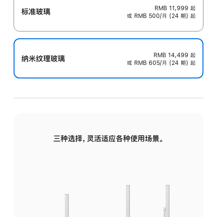
RMB 11,999
起
标准玻璃
或 RMB 500/月 (24 期) 起
RMB 14,499
起
纳米纹理玻璃
或 RMB 605/月 (24 期) 起
三种选择，灵活适应各种使用场景。
标