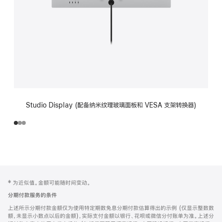
Studio Display (配备纳米纹理玻璃面板和 VESA 支架转换器)
网
脚
‡ 为近似值。金额可能随时间变动。
注
页
分期付款服务的条件
页
上述所示分期付款金额仅为使用特定期数免息分期付款估算得出的示例 (仅显示整数数
脚
额，未显示小数点以后的金额)，实际支付金额以银行、花呗或微信分付账单为准。上述分