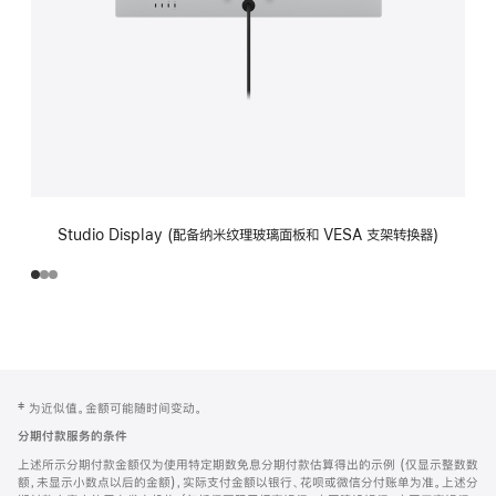
Studio Display (配备纳米纹理玻璃面板和 VESA 支架转换器)
网
脚
‡ 为近似值。金额可能随时间变动。
注
页
分期付款服务的条件
页
上述所示分期付款金额仅为使用特定期数免息分期付款估算得出的示例 (仅显示整数数
脚
额，未显示小数点以后的金额)，实际支付金额以银行、花呗或微信分付账单为准。上述分