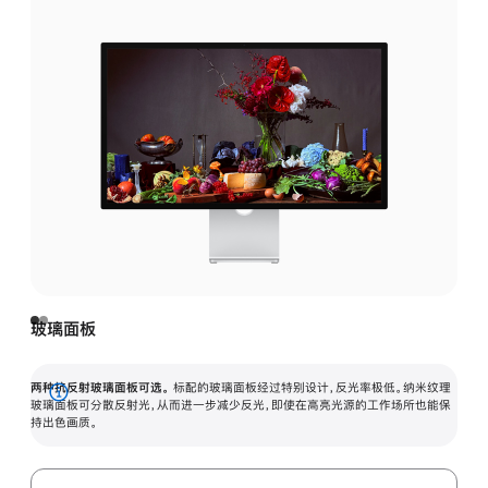
玻璃面板
两种抗反射玻璃面板可选。
标配的玻璃面板经过特别设计，反光率极低。纳米纹理
展
玻璃面板可分散反射光，从而进一步减少反光，即使在高亮光源的工作场所也能保
持出色画质。
开