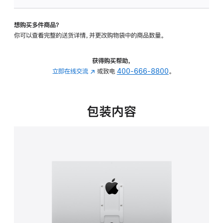
板
-
想购买多件商品？
VESA
你可以查看完整的送货详情，并更改购物袋中的商品数量。
支
架
转
获得购买帮助，
换
立即在线交流
(在
或致电
400-666-8800
。
器
新
的
窗
分
口
包装内容
期
中
付
打
款
开)
选
项)