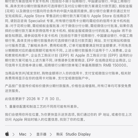
期付款方案由信用卡发卡机构 (包括但不限于招商银行、中国建设银行、中国工商银行
等，具体支持分期付款服务的可选择银行及对应分期付款方案请见付款页面)、蚂蚁金服
(花呗) 以及微信分付面向符合条件的中国大陆居民提供。部分银行会要求你通过支付
宝完成购买。Apple Store 零售店的分期付款方案可能与 Apple Store 在线商店不
同，请到店咨询 Specialist 专家。所有银行信用卡分期均需经你的信用卡发卡机构批
准；对于花呗分期，需经蚂蚁金服批准；对于微信分付分期，需经微信分付批准。如果你选
择的分期付款方案未获得信用卡发卡机构、蚂蚁金服或微信分付的批准，Apple 将不会
被告知原因。请参阅信用卡发卡机构 (包括但不限于招商银行、中国建设银行、中国工商
银行等，具体支持分期付款服务的可选择银行请见付款页面) 网站、支付宝网站和微信
分付服务页面，了解相关条件、费用和收费。订单可能需要满足特定金额要求，不同免息
分期期数对应的最低限额可能有所不同。上述分期付款服务只适用于个人消费者。企业
和教育机构客户、企业员工购买计划 (EPP) 和 Apple 员工购买计划 (EPP) 适用的分
期付款方案可能与上述方案不同，详情请参见教育商店、EPP 在线商店和企业商店。公
司信用卡无资格申请分期。招商银行分期付款单笔订单最高限额为 RMB 150000。
当商品有货并/或发货时，购物金额将计入你的信用卡、支付宝或微信分付账单。相关财
务费用将显示在你的信用卡对账单、支付宝或微信账户中。
产品按广告宣传价或标价提供分期付款服务。价格包含增值税。所有订单均可享受免费
送货服务。
此信息更新于 2026 年 7 月 30 日。
1. 重量依配置和制造工艺的不同而可能有所差异。
我们会使用你所在位置，为你更快显示送货选项。我们通过你的 IP 地址，或者你在上次
访问 Apple 网站时输入的位置信息，找到了你的位置。
Mac
显示器
购买 Studio Display