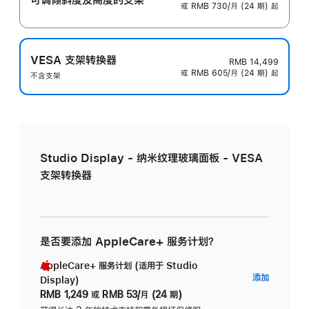
或 RMB 730/月 (24 期) 起
VESA 支架转换器
RMB 14,499
或 RMB 605/月 (24 期) 起
不含支架
Studio Display - 纳米纹理玻璃面板 - VESA
支架转换器
是否要添加 AppleCare+ 服务计划？
AppleCare+ 服务计划 (适用于 Studio
AppleC
添加
Display)
服
RMB 1,249
或
RMB 53/月 (24 期)