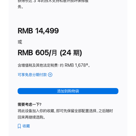
务
获得长达 3 年的技术支持和意外损坏保修服
务。
计
划
(适
RMB 14,499
用
于
或
Studio
RMB 605/月 (24 期)
Display
含增值税及其他法定税费
：约 RMB 1,678
脚
‡。
注
可享免息分期付款
(Studio
Display
-
添加到购物袋
纳
米
需要考虑一下？
纹
将此设备加入你的收藏，即可先保留全部配置选择，之后随时
理
回来再继续选购。
玻
璃
收藏
面