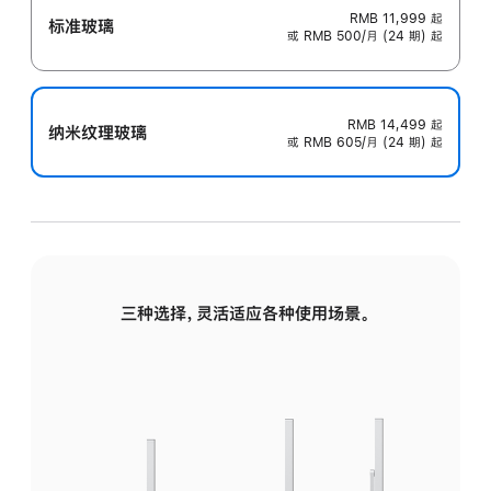
RMB 11,999
起
标准玻璃
或 RMB 500/月 (24 期) 起
RMB 14,499
起
纳米纹理玻璃
或 RMB 605/月 (24 期) 起
三种选择，灵活适应各种使用场景。
标