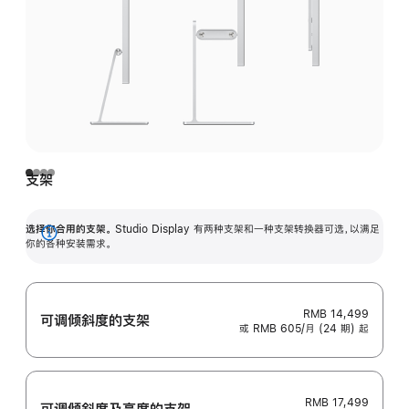
支架
选择你合用的支架。
Studio Display 有两种支架和一种支架转换器可选，以满足
展
你的各种安装需求。
开
RMB 14,499
可调倾斜度的支架
或 RMB 605/月 (24 期) 起
RMB 17,499
可调倾斜度及高‍度的支‍架