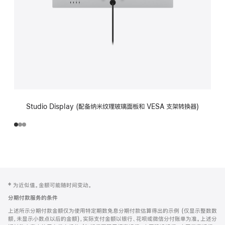
Studio Display (配备纳米纹理玻璃面板和 VESA 支架转换器)
网
脚
‡ 为近似值。金额可能随时间变动。
注
页
分期付款服务的条件
页
上述所示分期付款金额仅为使用特定期数免息分期付款估算得出的示例 (仅显示整数数
脚
额，未显示小数点以后的金额)，实际支付金额以银行、花呗或微信分付账单为准。上述分