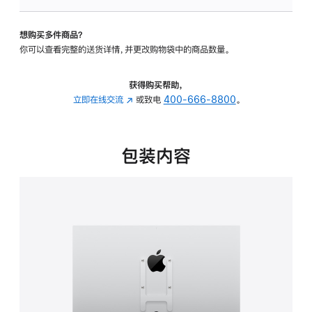
板
-
想购买多件商品？
VESA
你可以查看完整的送货详情，并更改购物袋中的商品数量。
支
架
转
获得购买帮助，
换
立即在线交流
(在
或致电
400-666-8800
。
器
新
的
窗
分
口
包装内容
期
中
付
打
款
开)
选
项)