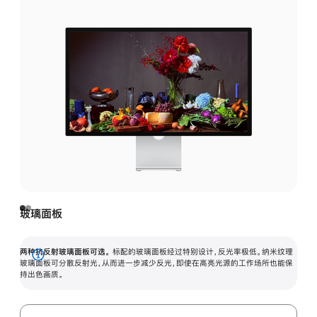
玻璃面板
两种抗反射玻璃面板可选。
标配的玻璃面板经过特别设计，反光率极低。纳米纹理
展
玻璃面板可分散反射光，从而进一步减少反光，即使在高亮光源的工作场所也能保
持出色画质。
开