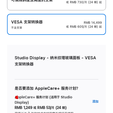
或 RMB 730/月 (24 期) 起
VESA 支架转换器
RMB 14,499
或 RMB 605/月 (24 期) 起
不含支架
Studio Display - 纳米纹理玻璃面板 - VESA
支架转换器
是否要添加 AppleCare+ 服务计划？
AppleCare+ 服务计划 (适用于 Studio
AppleC
添加
Display)
服
RMB 1,249
或
RMB 53/月 (24 期)