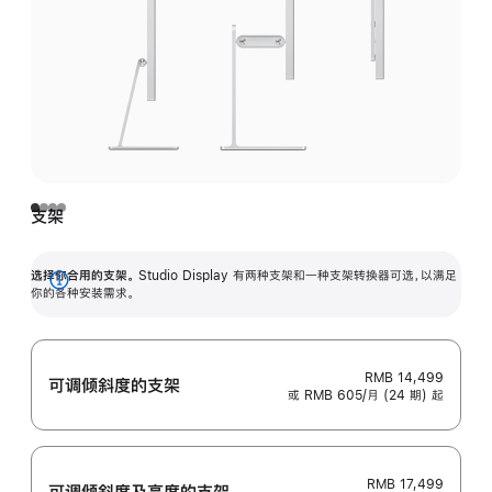
支架
选择你合用的支架。
Studio Display 有两种支架和一种支架转换器可选，以满足
展
你的各种安装需求。
开
RMB 14,499
可调倾斜度的支架
或 RMB 605/月 (24 期) 起
RMB 17,499
可调倾斜度及高‍度的支‍架