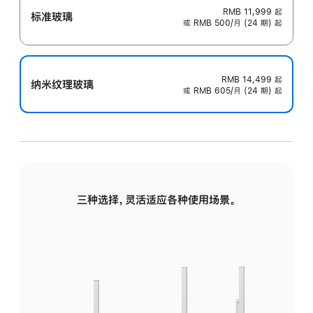
RMB 11,999
起
标准玻璃
或 RMB 500/月 (24 期) 起
RMB 14,499
起
纳米纹理玻璃
或 RMB 605/月 (24 期) 起
三种选择，灵活适应各种使用场景。
标