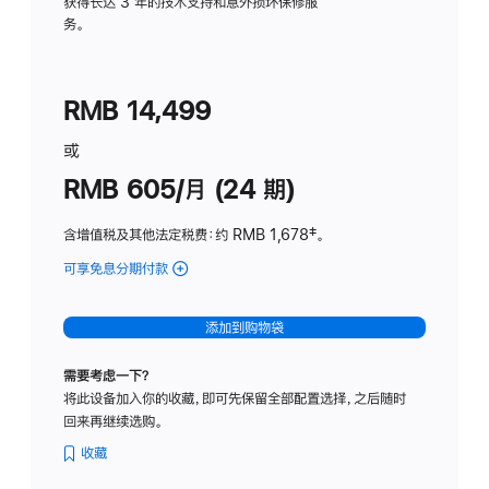
务
获得长达 3 年的技术支持和意外损坏保修服
务。
计
划
(适
RMB 14,499
用
于
或
Studio
RMB 605/月 (24 期)
Display
含增值税及其他法定税费
：约 RMB 1,678
脚
‡。
注
可享免息分期付款
(Studio
Display
-
添加到购物袋
纳
米
需要考虑一下？
纹
将此设备加入你的收藏，即可先保留全部配置选择，之后随时
理
回来再继续选购。
玻
璃
收藏
面