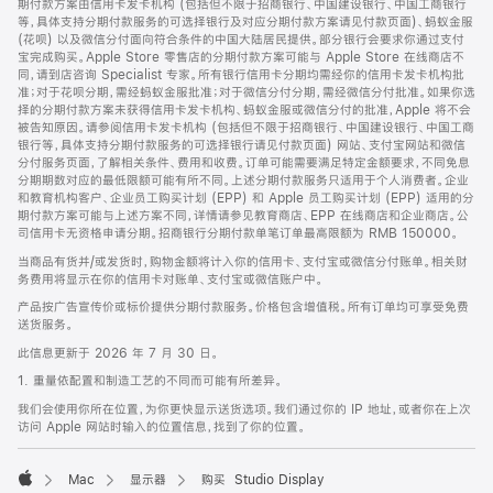
期付款方案由信用卡发卡机构 (包括但不限于招商银行、中国建设银行、中国工商银行
等，具体支持分期付款服务的可选择银行及对应分期付款方案请见付款页面)、蚂蚁金服
(花呗) 以及微信分付面向符合条件的中国大陆居民提供。部分银行会要求你通过支付
宝完成购买。Apple Store 零售店的分期付款方案可能与 Apple Store 在线商店不
同，请到店咨询 Specialist 专家。所有银行信用卡分期均需经你的信用卡发卡机构批
准；对于花呗分期，需经蚂蚁金服批准；对于微信分付分期，需经微信分付批准。如果你选
择的分期付款方案未获得信用卡发卡机构、蚂蚁金服或微信分付的批准，Apple 将不会
被告知原因。请参阅信用卡发卡机构 (包括但不限于招商银行、中国建设银行、中国工商
银行等，具体支持分期付款服务的可选择银行请见付款页面) 网站、支付宝网站和微信
分付服务页面，了解相关条件、费用和收费。订单可能需要满足特定金额要求，不同免息
分期期数对应的最低限额可能有所不同。上述分期付款服务只适用于个人消费者。企业
和教育机构客户、企业员工购买计划 (EPP) 和 Apple 员工购买计划 (EPP) 适用的分
期付款方案可能与上述方案不同，详情请参见教育商店、EPP 在线商店和企业商店。公
司信用卡无资格申请分期。招商银行分期付款单笔订单最高限额为 RMB 150000。
当商品有货并/或发货时，购物金额将计入你的信用卡、支付宝或微信分付账单。相关财
务费用将显示在你的信用卡对账单、支付宝或微信账户中。
产品按广告宣传价或标价提供分期付款服务。价格包含增值税。所有订单均可享受免费
送货服务。
此信息更新于 2026 年 7 月 30 日。
1. 重量依配置和制造工艺的不同而可能有所差异。
我们会使用你所在位置，为你更快显示送货选项。我们通过你的 IP 地址，或者你在上次
访问 Apple 网站时输入的位置信息，找到了你的位置。
Mac
显示器
购买 Studio Display