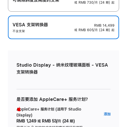
或 RMB 730/月 (24 期) 起
VESA 支架转换器
RMB 14,499
或 RMB 605/月 (24 期) 起
不含支架
Studio Display - 纳米纹理玻璃面板 - VESA
支架转换器
是否要添加 AppleCare+ 服务计划？
AppleCare+ 服务计划 (适用于 Studio
AppleC
添加
Display)
服
RMB 1,249
或
RMB 53/月 (24 期)