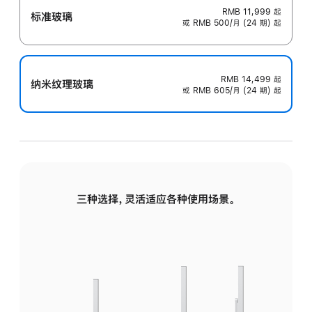
RMB 11,999
起
标准玻璃
或 RMB 500/月 (24 期) 起
RMB 14,499
起
纳米纹理玻璃
或 RMB 605/月 (24 期) 起
三种选择，灵活适应各种使用场景。
标