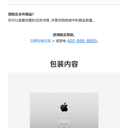
板
-
想购买多件商品？
VESA
你可以查看完整的送货详情，并更改购物袋中的商品数量。
支
架
转
获得购买帮助，
换
立即在线交流
(在
或致电
400-666-8800
。
器
新
的
窗
分
口
包装内容
期
中
付
打
款
开)
选
项)