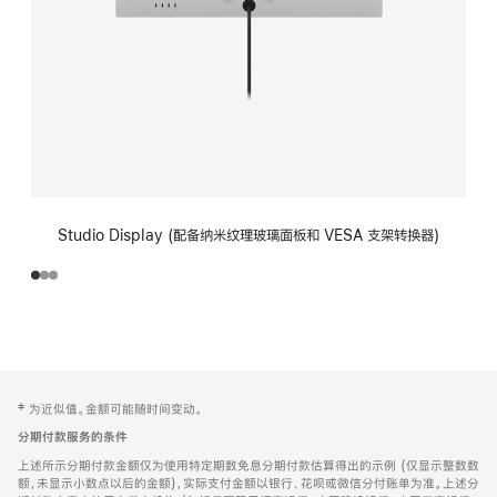
Studio Display (配备纳米纹理玻璃面板和 VESA 支架转换器)
网
脚
‡ 为近似值。金额可能随时间变动。
注
页
分期付款服务的条件
页
上述所示分期付款金额仅为使用特定期数免息分期付款估算得出的示例 (仅显示整数数
脚
额，未显示小数点以后的金额)，实际支付金额以银行、花呗或微信分付账单为准。上述分