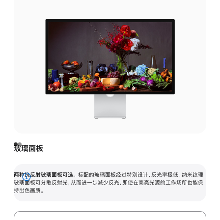
玻璃面板
两种抗反射玻璃面板可选。
标配的玻璃面板经过特别设计，反光率极低。纳米纹理
展
玻璃面板可分散反射光，从而进一步减少反光，即使在高亮光源的工作场所也能保
持出色画质。
开