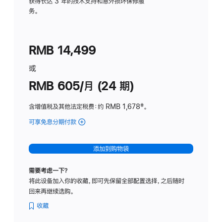
务
获得长达 3 年的技术支持和意外损坏保修服
务。
计
划
(适
RMB 14,499
用
于
或
Studio
RMB 605/月 (24 期)
Display
含增值税及其他法定税费
：约 RMB 1,678
脚
‡。
注
可享免息分期付款
(Studio
Display
-
添加到购物袋
纳
米
需要考虑一下？
纹
将此设备加入你的收藏，即可先保留全部配置选择，之后随时
理
回来再继续选购。
玻
璃
收藏
面