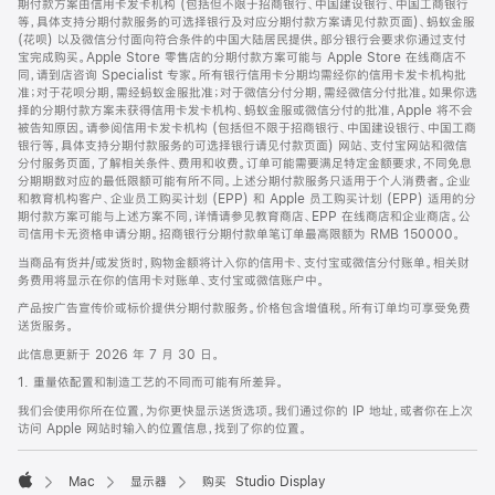
期付款方案由信用卡发卡机构 (包括但不限于招商银行、中国建设银行、中国工商银行
等，具体支持分期付款服务的可选择银行及对应分期付款方案请见付款页面)、蚂蚁金服
(花呗) 以及微信分付面向符合条件的中国大陆居民提供。部分银行会要求你通过支付
宝完成购买。Apple Store 零售店的分期付款方案可能与 Apple Store 在线商店不
同，请到店咨询 Specialist 专家。所有银行信用卡分期均需经你的信用卡发卡机构批
准；对于花呗分期，需经蚂蚁金服批准；对于微信分付分期，需经微信分付批准。如果你选
择的分期付款方案未获得信用卡发卡机构、蚂蚁金服或微信分付的批准，Apple 将不会
被告知原因。请参阅信用卡发卡机构 (包括但不限于招商银行、中国建设银行、中国工商
银行等，具体支持分期付款服务的可选择银行请见付款页面) 网站、支付宝网站和微信
分付服务页面，了解相关条件、费用和收费。订单可能需要满足特定金额要求，不同免息
分期期数对应的最低限额可能有所不同。上述分期付款服务只适用于个人消费者。企业
和教育机构客户、企业员工购买计划 (EPP) 和 Apple 员工购买计划 (EPP) 适用的分
期付款方案可能与上述方案不同，详情请参见教育商店、EPP 在线商店和企业商店。公
司信用卡无资格申请分期。招商银行分期付款单笔订单最高限额为 RMB 150000。
当商品有货并/或发货时，购物金额将计入你的信用卡、支付宝或微信分付账单。相关财
务费用将显示在你的信用卡对账单、支付宝或微信账户中。
产品按广告宣传价或标价提供分期付款服务。价格包含增值税。所有订单均可享受免费
送货服务。
此信息更新于 2026 年 7 月 30 日。
1. 重量依配置和制造工艺的不同而可能有所差异。
我们会使用你所在位置，为你更快显示送货选项。我们通过你的 IP 地址，或者你在上次
访问 Apple 网站时输入的位置信息，找到了你的位置。
Mac
显示器
购买 Studio Display