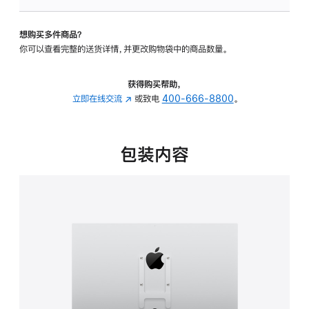
板
-
想购买多件商品？
VESA
你可以查看完整的送货详情，并更改购物袋中的商品数量。
支
架
转
获得购买帮助，
换
立即在线交流
(在
或致电
400-666-8800
。
器
新
的
窗
分
口
包装内容
期
中
付
打
款
开)
选
项)