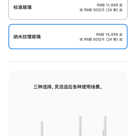
RMB 11,999
起
标准玻璃
或 RMB 500/月 (24 期) 起
RMB 14,499
起
纳米纹理玻璃
或 RMB 605/月 (24 期) 起
三种选择，灵活适应各种使用场景。
标