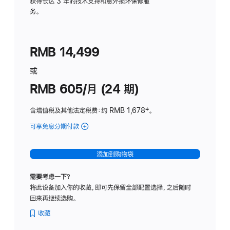
务
获得长达 3 年的技术支持和意外损坏保修服
务。
计
划
(适
RMB 14,499
用
于
或
Studio
RMB 605/月 (24 期)
Display
含增值税及其他法定税费
：约 RMB 1,678
脚
‡。
注
可享免息分期付款
(Studio
Display
-
添加到购物袋
纳
米
需要考虑一下？
纹
将此设备加入你的收藏，即可先保留全部配置选择，之后随时
理
回来再继续选购。
玻
璃
收藏
面