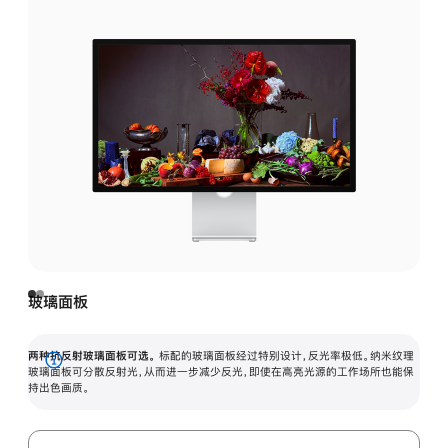
玻璃面板
两种抗反射玻璃面板可选。
标配的玻璃面板经过特别设计，反光率极低。纳米纹理
展
玻璃面板可分散反射光，从而进一步减少反光，即使在高亮光源的工作场所也能保
持出色画质。
开