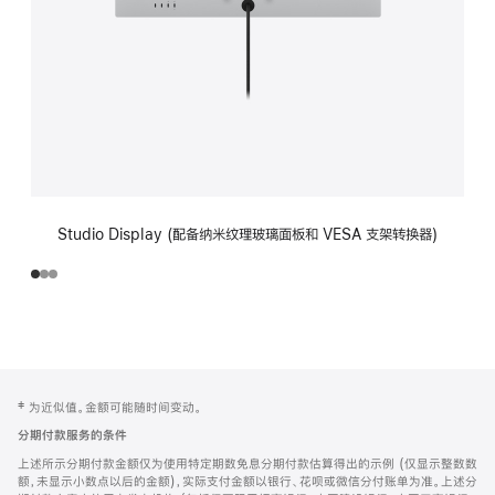
Studio Display (配备纳米纹理玻璃面板和 VESA 支架转换器)
网
脚
‡ 为近似值。金额可能随时间变动。
注
页
分期付款服务的条件
页
上述所示分期付款金额仅为使用特定期数免息分期付款估算得出的示例 (仅显示整数数
脚
额，未显示小数点以后的金额)，实际支付金额以银行、花呗或微信分付账单为准。上述分