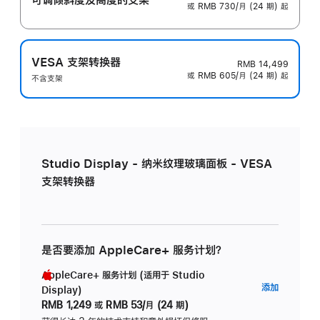
或 RMB 730/月 (24 期) 起
VESA 支架转换器
RMB 14,499
或 RMB 605/月 (24 期) 起
不含支架
Studio Display - 纳米纹理玻璃面板 - VESA
支架转换器
是否要添加 AppleCare+ 服务计划？
AppleCare+ 服务计划 (适用于 Studio
AppleC
添加
Display)
服
RMB 1,249
或
RMB 53/月 (24 期)