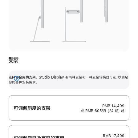
支架
选择你合用的支架。
Studio Display 有两种支架和一种支架转换器可选，以满足
展
你的各种安装需求。
开
RMB 14,499
可调倾斜度的支架
或 RMB 605/月 (24 期) 起
RMB 17,499
可调倾斜度及高‍度的支‍架