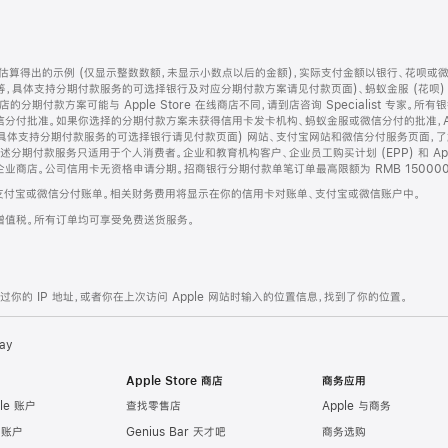
算得出的示例 (仅显示整数数额，未显示小数点以后的金额)，实际支付金额以银行、花呗或
等，具体支持分期付款服务的可选择银行及对应分期付款方案请见付款页面)、蚂蚁金服 (花呗
售店的分期付款方案可能与 Apple Store 在线商店不同，请到店咨询 Specialist 专
分付批准。如果你选择的分期付款方案未获得信用卡发卡机构、蚂蚁金服或微信分付的批准，Ap
具体支持分期付款服务的可选择银行请见付款页面) 网站、支付宝网站和微信分付服务页面，
期付款服务只适用于个人消费者。企业和教育机构客户、企业员工购买计划 (EPP) 和 Appl
企业商店。公司信用卡无资格申请分期。招商银行分期付款单笔订单最高限额为 RMB 150000
支付宝或微信分付账单。相关财务费用将显示在你的信用卡对账单、支付宝或微信账户中。
增值税。所有订单均可享受免费送货服务。
的 IP 地址，或者你在上次访问 Apple 网站时输入的位置信息，找到了你的位置。
ay
Apple Store 商店
商务应用
le 账户
查找零售店
Apple 与商务
e 账户
Genius Bar 天才吧
商务选购