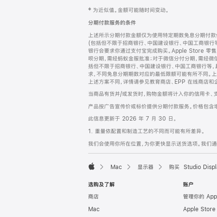
网
脚
‡ 为近似值。金额可能随时间变动。
注
页
分期付款服务的条件
页
上述所示分期付款金额仅为使用特定期数免息分期付款估
脚
(包括但不限于招商银行、中国建设银行、中国工商银行
银行会要求你通过支付宝完成购买。Apple Store 零
呗分期，需经蚂蚁金服批准；对于微信分付分期，需经微信
括但不限于招商银行、中国建设银行、中国工商银行等，
求，不同免息分期期数对应的最低限额可能有所不同。上述分
上述方案不同，详情请参见教育商店、EPP 在线商店和
当商品有货并/或发货时，购物金额将计入你的信用卡、
产品按广告宣传价或标价提供分期付款服务。价格包含
此信息更新于 2026 年 7 月 30 日。
1. 重量依配置和制造工艺的不同而可能有所差异。
我们会使用你所在位置，为你更快显示送货选项。我们通过你
Mac
显示器
购买 Studio Displ
Apple
选购及了解
账户
商店
管理你的 App
Mac
Apple Stor