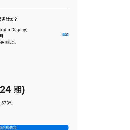
 服务计划？
dio Display)
AppleCare+
添加
期)
服
坏保修服务。
务
计
划
(适
用
于
24 期)
Studio
Display)
,678
脚
‡。
注
加到购物袋