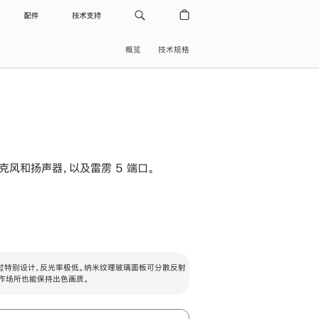
配件
技术支持
概览
技术规格
级麦克风和扬声器，以及雷雳 5 端口。
过特别设计，反光率极低。纳米纹理玻璃面板可分散反射
作场所也能保持出色画质。