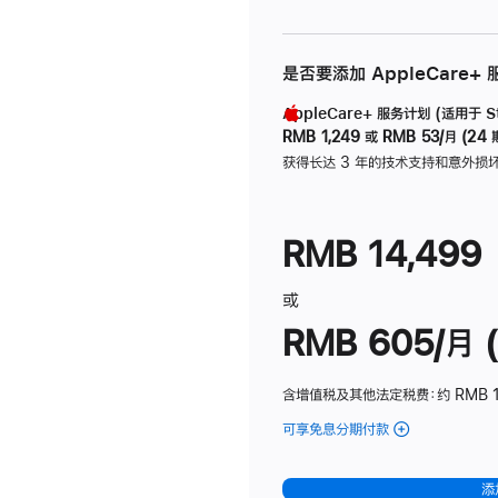
是否要添加 AppleCare+
AppleCare+ 服务计划 (适用于 Stu
RMB 1,249
或
RMB 53/月 (24 
获得长达 3 年的技术支持和意外损
RMB 14,499
或
RMB 605/月 (
含增值税及其他法定税费
：约 RMB 1
可享免息分期付款
(Studio
Display
-
添