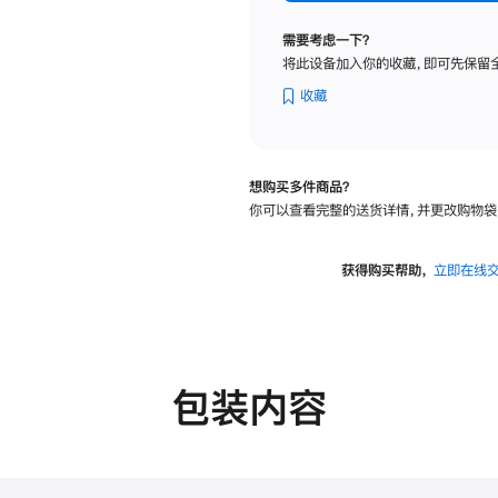
纳
米
需要考虑一下？
纹
将此设备加入你的收藏，即可先保留
理
玻
收藏
璃
面
板
想购买多件商品？
-
你可以查看完整的送货详情，并更改购物袋
VESA
支
架
获得购买帮助，
立即在线
转
换
器
的
分
包装内容
期
付
款
选
项)