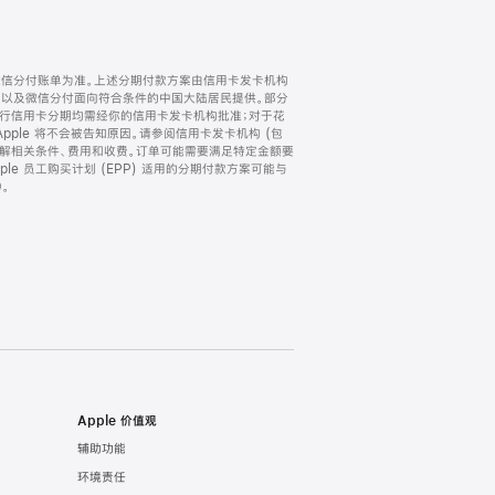
微信分付账单为准。上述分期付款方案由信用卡发卡机构
) 以及微信分付面向符合条件的中国大陆居民提供。部分
家。所有银行信用卡分期均需经你的信用卡发卡机构批准；对于花
ple 将不会被告知原因。请参阅信用卡发卡机构 (包
了解相关条件、费用和收费。订单可能需要满足特定金额要
e 员工购买计划 (EPP) 适用的分期付款方案可能与
。
Apple 价值观
辅助功能
环境责任