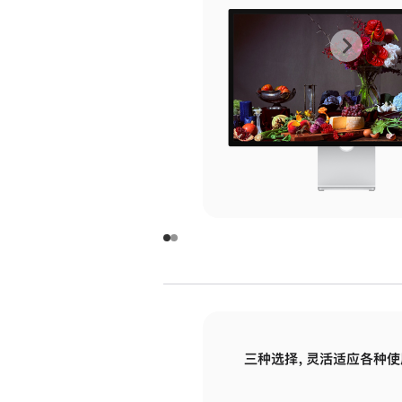
上
下
一
一
张
张
图
图
库
库
图
图
片
片
-
-
玻
玻
璃
璃
三种选择，灵活适应各种使
面
面
板
板