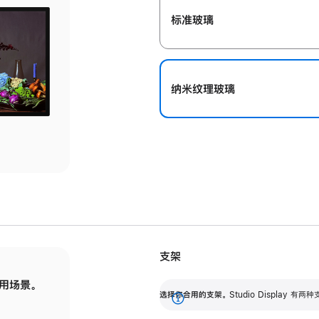
标准玻璃
纳米纹理玻璃
支架
用场景。
标配可调倾斜度的支架，提供 30 度的倾斜度
选
选择你合用的支架。
Studio Display
调节范围。
展