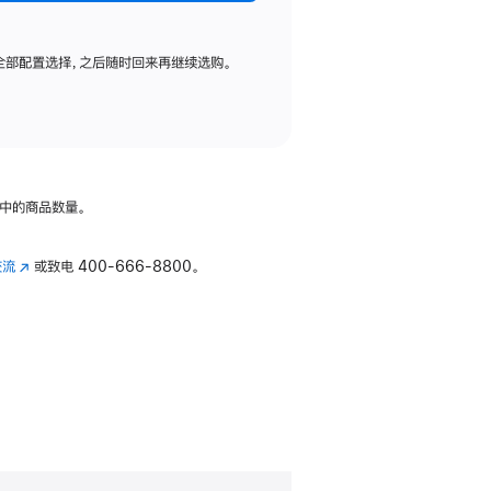
全部配置选择，之后随时回来再继续选购。
中的商品数量。
交流
(在
或致电
400-666-8800。
新
窗
口
中
打
开)