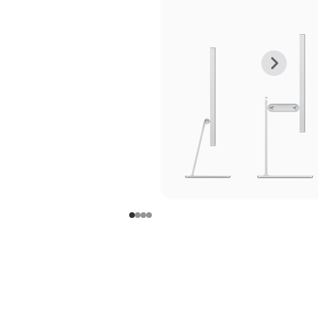
上
下
一
一
张
张
图
图
库
库
图
图
片
片
-
-
支
支
架
架