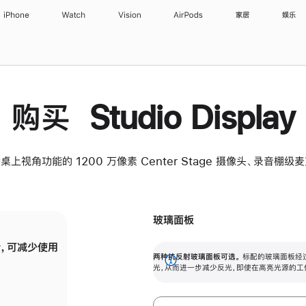
iPhone
Watch
Vision
AirPods
家居
娱乐
购买 Studio Display
桌上视角功能的 1200 万像素 Center Stage 摄像头、录音棚
玻璃面板
，可减少使用
纳米纹理玻璃面板可进一步减少反光，即使在
两种抗反射玻璃面板可选。
标配的玻璃面板经
。
有高亮光源的场所使用，也能保持出色画质。
展
光，从而进一步减少反光，即使在高亮光源的工
开