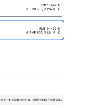
RMB 11,999
起
或 RMB 500/月 (24 期) 起
RMB 14,499
起
或 RMB 605/月 (24 期) 起
配可调倾斜度及高度的支架，额外增加 105
VESA 支架转换器
 有两种支架和一种支架转换器可选，以满足你的各种安装需求。
毫米的高度调节范围。
容的支架 (未随附)