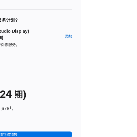
 服务计划？
dio Display)
AppleCare+
添加
期)
服
坏保修服务。
务
计
划
(适
用
于
24 期)
Studio
Display)
,678
脚
‡。
注
加到购物袋