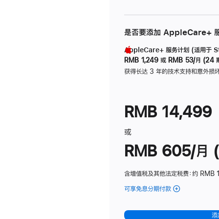
是否要添加 AppleCare+
AppleCare+ 服务计划 (适用于 Stu
RMB 1,249
或
RMB 53/月 (24 
获得长达 3 年的技术支持和意外损
RMB 14,499
或
RMB 605/月 (
含增值税及其他法定税费
：约 RMB 1
可享免息分期付款
(Studio
Display
-
添