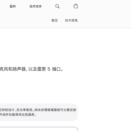
配件
技术支持
概览
技术规格
级麦克风和扬声器，以及雷雳 5 端口。
过特别设计，反光率极低。纳米纹理玻璃面板可分散反射
作场所也能保持出色画质。