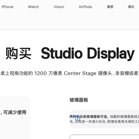
iPhone
Watch
Vision
AirPods
家居
娱乐
购买 Studio Display
桌上视角功能的 1200 万像素 Center Stage 摄像头、录音棚
玻璃面板
，可减少使用
纳米纹理玻璃面板可进一步减少反光，即使在
两种抗反射玻璃面板可选。
标配的玻璃面板经
。
有高亮光源的场所使用，也能保持出色画质。
展
光，从而进一步减少反光，即使在高亮光源的工
开