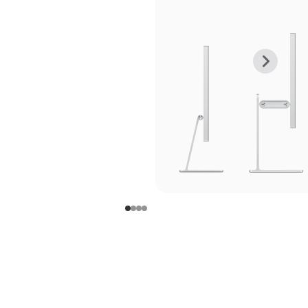
上
下
一
一
张
张
图
图
库
库
图
图
片
片
-
-
支
支
架
架