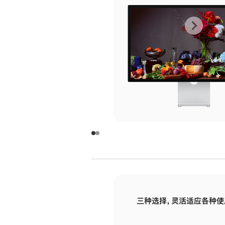
上
下
一
一
张
张
图
图
库
库
图
图
片
片
-
-
玻
玻
璃
璃
三种选择，灵活适应各种使
面
面
板
板