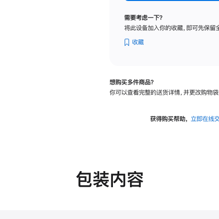
纳
米
需要考虑一下？
纹
将此设备加入你的收藏，即可先保留
理
玻
收藏
璃
面
板
想购买多件商品？
-
你可以查看完整的送货详情，并更改购物袋
VESA
支
架
获得购买帮助，
立即在线
转
换
器
的
分
包装内容
期
付
款
选
项)