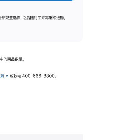
全部配置选择，之后随时回来再继续选购。
中的商品数量。
交流
(在
或致电
400-666-8800。
新
窗
口
中
打
开)