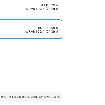
RMB 11,999
起
或 RMB 500/月 (24 期) 起
RMB 14,499
起
或 RMB 605/月 (24 期) 起
配可调倾斜度及高度的支架，额外增加 105
VESA 支架转换器
 有两种支架和一种支架转换器可选，以满足你的各种安装需求。
毫米的高度调节范围。
容的支架 (未随附)