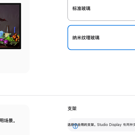
标准玻璃
纳米纹理玻璃
支架
用场景。
标配可调倾斜度的支架，提供 30 度的倾斜度
选
选择你合用的支架。
Studio Display
调节范围。
展