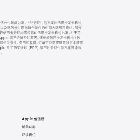
微信分付账单为准。上述分期付款方案由信用卡发卡机构
) 以及微信分付面向符合条件的中国大陆居民提供。部分
家。所有银行信用卡分期均需经你的信用卡发卡机构批准；对于花
ple 将不会被告知原因。请参阅信用卡发卡机构 (包
了解相关条件、费用和收费。订单可能需要满足特定金额要
e 员工购买计划 (EPP) 适用的分期付款方案可能与
。
Apple 价值观
辅助功能
环境责任