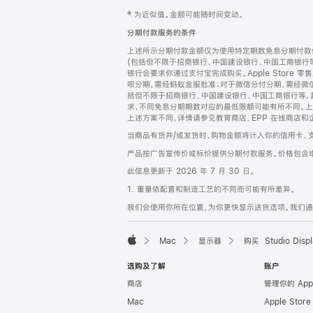
网
脚
‡ 为近似值。金额可能随时间变动。
注
页
分期付款服务的条件
页
上述所示分期付款金额仅为使用特定期数免息分期付款估
脚
(包括但不限于招商银行、中国建设银行、中国工商银行
银行会要求你通过支付宝完成购买。Apple Store 零
呗分期，需经蚂蚁金服批准；对于微信分付分期，需经微信
括但不限于招商银行、中国建设银行、中国工商银行等，
求，不同免息分期期数对应的最低限额可能有所不同。上述分
上述方案不同，详情请参见教育商店、EPP 在线商店和
当商品有货并/或发货时，购物金额将计入你的信用卡、
产品按广告宣传价或标价提供分期付款服务。价格包含
此信息更新于 2026 年 7 月 30 日。
1. 重量依配置和制造工艺的不同而可能有所差异。
我们会使用你所在位置，为你更快显示送货选项。我们通过你
Mac
显示器
购买 Studio Displ
Apple
选购及了解
账户
商店
管理你的 App
Mac
Apple Stor