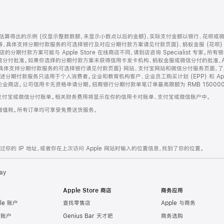
算得出的示例 (仅显示整数数额，未显示小数点以后的金额)，实际支付金额以银行、花呗或
等，具体支持分期付款服务的可选择银行及对应分期付款方案请见付款页面)、蚂蚁金服 (花呗
售店的分期付款方案可能与 Apple Store 在线商店不同，请到店咨询 Specialist 专
分付批准。如果你选择的分期付款方案未获得信用卡发卡机构、蚂蚁金服或微信分付的批准，Ap
具体支持分期付款服务的可选择银行请见付款页面) 网站、支付宝网站和微信分付服务页面，
期付款服务只适用于个人消费者。企业和教育机构客户、企业员工购买计划 (EPP) 和 Appl
企业商店。公司信用卡无资格申请分期。招商银行分期付款单笔订单最高限额为 RMB 150000
支付宝或微信分付账单。相关财务费用将显示在你的信用卡对账单、支付宝或微信账户中。
增值税。所有订单均可享受免费送货服务。
的 IP 地址，或者你在上次访问 Apple 网站时输入的位置信息，找到了你的位置。
ay
Apple Store 商店
商务应用
le 账户
查找零售店
Apple 与商务
e 账户
Genius Bar 天才吧
商务选购