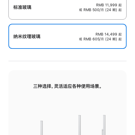
RMB 11,999
起
标准玻璃
或 RMB 500/月 (24 期) 起
RMB 14,499
起
纳米纹理玻璃
或 RMB 605/月 (24 期) 起
三种选择，灵活适应各种使用场景。
标