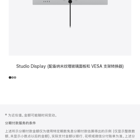
Studio Display (配备纳米纹理玻璃面板和 VESA 支架转换器)
网
脚
‡ 为近似值。金额可能随时间变动。
注
页
分期付款服务的条件
页
上述所示分期付款金额仅为使用特定期数免息分期付款估算得出的示例 (仅显示整数数
脚
额，未显示小数点以后的金额)，实际支付金额以银行、花呗或微信分付账单为准。上述分