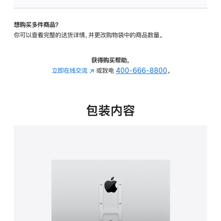
板
-
想购买多件商品？
VESA
你可以查看完整的送货详情，并更改购物袋中的商品数量。
支
架
转
获得购买帮助，
换
立即在线交流
(在
或致电
400-666-8800
。
器
新
的
窗
分
口
包装内容
期
中
付
打
款
开)
选
项)