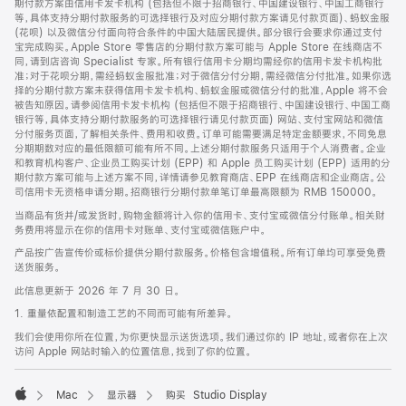
期付款方案由信用卡发卡机构 (包括但不限于招商银行、中国建设银行、中国工商银行
等，具体支持分期付款服务的可选择银行及对应分期付款方案请见付款页面)、蚂蚁金服
(花呗) 以及微信分付面向符合条件的中国大陆居民提供。部分银行会要求你通过支付
宝完成购买。Apple Store 零售店的分期付款方案可能与 Apple Store 在线商店不
同，请到店咨询 Specialist 专家。所有银行信用卡分期均需经你的信用卡发卡机构批
准；对于花呗分期，需经蚂蚁金服批准；对于微信分付分期，需经微信分付批准。如果你选
择的分期付款方案未获得信用卡发卡机构、蚂蚁金服或微信分付的批准，Apple 将不会
被告知原因。请参阅信用卡发卡机构 (包括但不限于招商银行、中国建设银行、中国工商
银行等，具体支持分期付款服务的可选择银行请见付款页面) 网站、支付宝网站和微信
分付服务页面，了解相关条件、费用和收费。订单可能需要满足特定金额要求，不同免息
分期期数对应的最低限额可能有所不同。上述分期付款服务只适用于个人消费者。企业
和教育机构客户、企业员工购买计划 (EPP) 和 Apple 员工购买计划 (EPP) 适用的分
期付款方案可能与上述方案不同，详情请参见教育商店、EPP 在线商店和企业商店。公
司信用卡无资格申请分期。招商银行分期付款单笔订单最高限额为 RMB 150000。
当商品有货并/或发货时，购物金额将计入你的信用卡、支付宝或微信分付账单。相关财
务费用将显示在你的信用卡对账单、支付宝或微信账户中。
产品按广告宣传价或标价提供分期付款服务。价格包含增值税。所有订单均可享受免费
送货服务。
此信息更新于 2026 年 7 月 30 日。
1. 重量依配置和制造工艺的不同而可能有所差异。
我们会使用你所在位置，为你更快显示送货选项。我们通过你的 IP 地址，或者你在上次
访问 Apple 网站时输入的位置信息，找到了你的位置。
Mac
显示器
购买 Studio Display