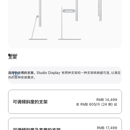
支架
选择你合用的支架。
Studio Display 有两种支架和一种支架转换器可选，以满足
展
你的各种安装需求。
开
RMB 14,499
可调倾斜度的支架
或 RMB 605/月 (24 期) 起
RMB 17,499
可调倾斜度及高‍度的支‍架