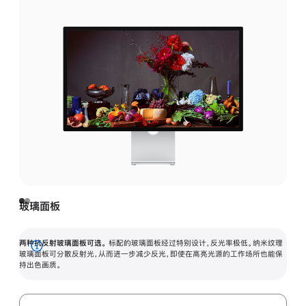
玻璃面板
两种抗反射玻璃面板可选。
标配的玻璃面板经过特别设计，反光率极低。纳米纹理
展
玻璃面板可分散反射光，从而进一步减少反光，即使在高亮光源的工作场所也能保
持出色画质。
开