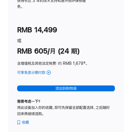
务
获得长达 3 年的技术支持和意外损坏保修服
务。
计
划
(适
RMB 14,499
用
于
或
Studio
RMB 605/月 (24 期)
Display
含增值税及其他法定税费
：约 RMB 1,678
脚
‡。
注
可享免息分期付款
(Studio
Display
-
添加到购物袋
纳
米
需要考虑一下？
纹
将此设备加入你的收藏，即可先保留全部配置选择，之后随时
理
回来再继续选购。
玻
璃
收藏
面