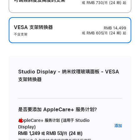
或 RMB 730/月 (24 期) 起
VESA 支架转换器
RMB 14,499
或 RMB 605/月 (24 期) 起
不含支架
Studio Display - 纳米纹理玻璃面板 - VESA
支架转换器
是否要添加 AppleCare+ 服务计划？
AppleCare+ 服务计划 (适用于 Studio
AppleC
添加
Display)
服
RMB 1,249
或
RMB 53/月 (24 期)