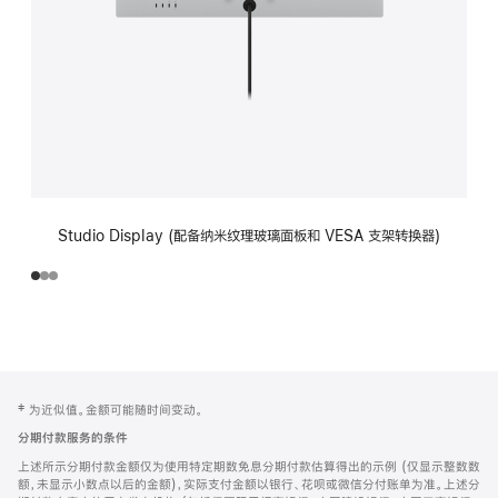
Studio Display (配备纳米纹理玻璃面板和 VESA 支架转换器)
网
脚
‡ 为近似值。金额可能随时间变动。
注
页
分期付款服务的条件
页
上述所示分期付款金额仅为使用特定期数免息分期付款估算得出的示例 (仅显示整数数
脚
额，未显示小数点以后的金额)，实际支付金额以银行、花呗或微信分付账单为准。上述分