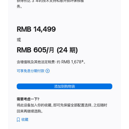
务
获得长达 3 年的技术支持和意外损坏保修服
务。
计
划
(适
RMB 14,499
用
于
或
Studio
RMB 605/月 (24 期)
Display
含增值税及其他法定税费
：约 RMB 1,678
脚
‡。
注
可享免息分期付款
(Studio
Display
-
添加到购物袋
纳
米
需要考虑一下？
纹
将此设备加入你的收藏，即可先保留全部配置选择，之后随时
理
回来再继续选购。
玻
璃
收藏
面