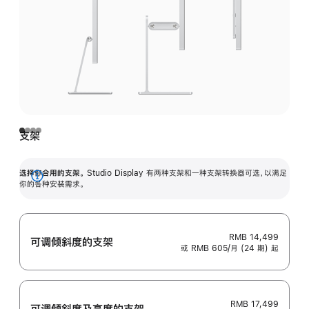
支架
选择你合用的支架。
Studio Display 有两种支架和一种支架转换器可选，以满足
展
你的各种安装需求。
开
RMB 14,499
可调倾斜度的支架
或 RMB 605/月 (24 期) 起
RMB 17,499
可调倾斜度及高‍度的支‍架