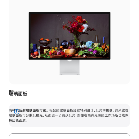
玻璃面板
两种抗反射玻璃面板可选。
标配的玻璃面板经过特别设计，反光率极低。纳米纹理
展
玻璃面板可分散反射光，从而进一步减少反光，即使在高亮光源的工作场所也能保
持出色画质。
开