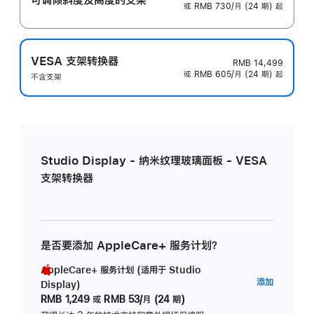
或 RMB 730/月 (24 期) 起
VESA 支架转换器
RMB 14,499
或 RMB 605/月 (24 期) 起
不含支架
Studio Display - 纳米纹理玻璃面板 - VESA
支架转换器
是否要添加 AppleCare+ 服务计划？
AppleCare+ 服务计划 (适用于 Studio
AppleC
添加
Display)
服
RMB 1,249
或
RMB 53/月 (24 期)