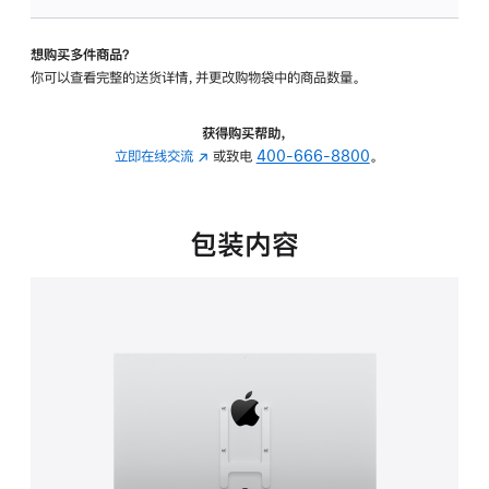
板
-
想购买多件商品？
VESA
你可以查看完整的送货详情，并更改购物袋中的商品数量。
支
架
转
获得购买帮助，
换
立即在线交流
(在
或致电
400-666-8800
。
器
新
的
窗
分
口
包装内容
期
中
付
打
款
开)
选
项)