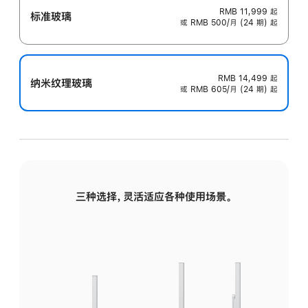
RMB 11,999
起
标准玻璃
或 RMB 500/月 (24 期) 起
RMB 14,499
起
纳米纹理玻璃
或 RMB 605/月 (24 期) 起
三种选择，灵活适应各种使用场景。
标