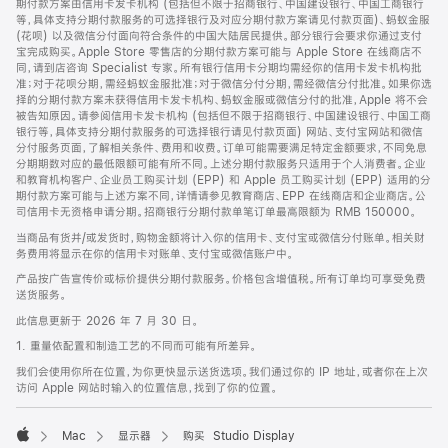
期付款方案由信用卡发卡机构 (包括但不限于招商银行、中国建设银行、中国工商银行
等，具体支持分期付款服务的可选择银行及对应分期付款方案请见付款页面)、蚂蚁金服
(花呗) 以及微信分付面向符合条件的中国大陆居民提供。部分银行会要求你通过支付
宝完成购买。Apple Store 零售店的分期付款方案可能与 Apple Store 在线商店不
同，请到店咨询 Specialist 专家。所有银行信用卡分期均需经你的信用卡发卡机构批
准；对于花呗分期，需经蚂蚁金服批准；对于微信分付分期，需经微信分付批准。如果你选
择的分期付款方案未获得信用卡发卡机构、蚂蚁金服或微信分付的批准，Apple 将不会
被告知原因。请参阅信用卡发卡机构 (包括但不限于招商银行、中国建设银行、中国工商
银行等，具体支持分期付款服务的可选择银行请见付款页面) 网站、支付宝网站和微信
分付服务页面，了解相关条件、费用和收费。订单可能需要满足特定金额要求，不同免息
分期期数对应的最低限额可能有所不同。上述分期付款服务只适用于个人消费者。企业
和教育机构客户、企业员工购买计划 (EPP) 和 Apple 员工购买计划 (EPP) 适用的分
期付款方案可能与上述方案不同，详情请参见教育商店、EPP 在线商店和企业商店。公
司信用卡无资格申请分期。招商银行分期付款单笔订单最高限额为 RMB 150000。
当商品有货并/或发货时，购物金额将计入你的信用卡、支付宝或微信分付账单。相关财
务费用将显示在你的信用卡对账单、支付宝或微信账户中。
产品按广告宣传价或标价提供分期付款服务。价格包含增值税。所有订单均可享受免费
送货服务。
此信息更新于 2026 年 7 月 30 日。
1. 重量依配置和制造工艺的不同而可能有所差异。
我们会使用你所在位置，为你更快显示送货选项。我们通过你的 IP 地址，或者你在上次
访问 Apple 网站时输入的位置信息，找到了你的位置。
Mac
显示器
购买 Studio Display