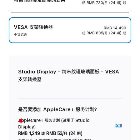
或 RMB 730/月 (24 期) 起
VESA 支架转换器
RMB 14,499
或 RMB 605/月 (24 期) 起
不含支架
Studio Display - 纳米纹理玻璃面板 - VESA
支架转换器
是否要添加 AppleCare+ 服务计划？
AppleCare+ 服务计划 (适用于 Studio
AppleC
添加
Display)
服
RMB 1,249
或
RMB 53/月 (24 期)