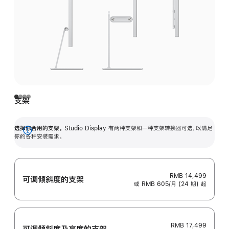
支架
选择你合用的支架。
Studio Display 有两种支架和一种支架转换器可选，以满足
展
你的各种安装需求。
开
RMB 14,499
可调倾斜度的支架
或 RMB 605/月 (24 期) 起
RMB 17,499
可调倾斜度及高‍度的支‍架