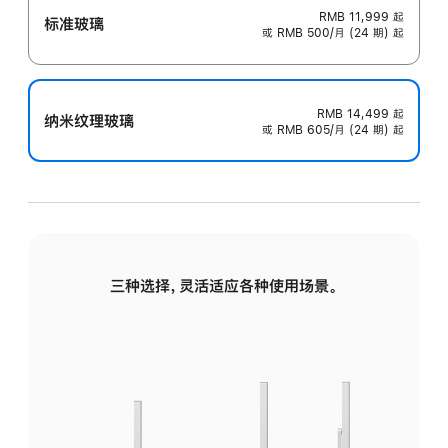
RMB 11,999
起
标准玻璃
或 RMB 500/月 (24 期) 起
RMB 14,499
起
纳米纹理玻璃
或 RMB 605/月 (24 期) 起
三种选择，灵活适应各种使用场景。
标