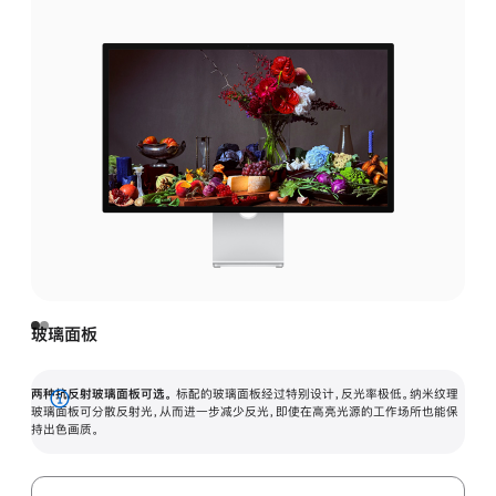
玻璃面板
两种抗反射玻璃面板可选。
标配的玻璃面板经过特别设计，反光率极低。纳米纹理
展
玻璃面板可分散反射光，从而进一步减少反光，即使在高亮光源的工作场所也能保
持出色画质。
开