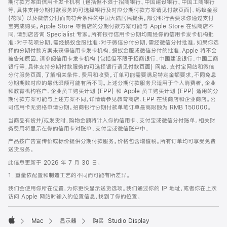
期付款方案由信用卡发卡机构 (包括但不限于招商银行、中国建设银行、中国工商银行
等，具体支持分期付款服务的可选择银行及对应分期付款方案请见付款页面)、蚂蚁金服
(花呗) 以及微信分付面向符合条件的中国大陆居民提供。部分银行会要求你通过支付
宝完成购买。Apple Store 零售店的分期付款方案可能与 Apple Store 在线商店不
同，请到店咨询 Specialist 专家。所有银行信用卡分期均需经你的信用卡发卡机构批
准；对于花呗分期，需经蚂蚁金服批准；对于微信分付分期，需经微信分付批准。如果你选
择的分期付款方案未获得信用卡发卡机构、蚂蚁金服或微信分付的批准，Apple 将不会
被告知原因。请参阅信用卡发卡机构 (包括但不限于招商银行、中国建设银行、中国工商
银行等，具体支持分期付款服务的可选择银行请见付款页面) 网站、支付宝网站和微信
分付服务页面，了解相关条件、费用和收费。订单可能需要满足特定金额要求，不同免息
分期期数对应的最低限额可能有所不同。上述分期付款服务只适用于个人消费者。企业
和教育机构客户、企业员工购买计划 (EPP) 和 Apple 员工购买计划 (EPP) 适用的分
期付款方案可能与上述方案不同，详情请参见教育商店、EPP 在线商店和企业商店。公
司信用卡无资格申请分期。招商银行分期付款单笔订单最高限额为 RMB 150000。
当商品有货并/或发货时，购物金额将计入你的信用卡、支付宝或微信分付账单。相关财
务费用将显示在你的信用卡对账单、支付宝或微信账户中。
产品按广告宣传价或标价提供分期付款服务。价格包含增值税。所有订单均可享受免费
送货服务。
此信息更新于 2026 年 7 月 30 日。
1. 重量依配置和制造工艺的不同而可能有所差异。
我们会使用你所在位置，为你更快显示送货选项。我们通过你的 IP 地址，或者你在上次
访问 Apple 网站时输入的位置信息，找到了你的位置。
Mac
显示器
购买 Studio Display