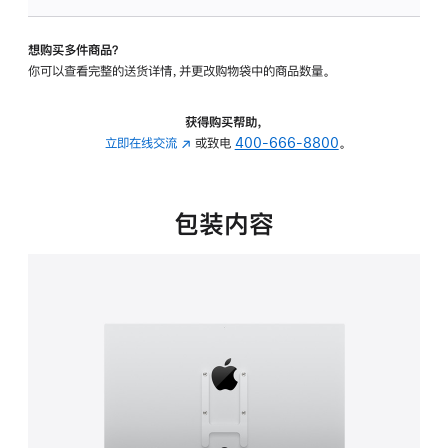
板
-
想购买多件商品？
VESA
你可以查看完整的送货详情，并更改购物袋中的商品数量。
支
架
转
获得购买帮助，
换
立即在线交流
(在
或致电
400-666-8800
。
器
新
的
窗
分
口
包装内容
期
中
付
打
款
开)
选
项)