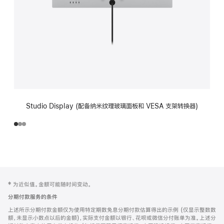
Studio Display (配备纳米纹理玻璃面板和 VESA 支架转换器)
网
脚
‡ 为近似值。金额可能随时间变动。
注
页
分期付款服务的条件
页
上述所示分期付款金额仅为使用特定期数免息分期付款估算得出的示例 (仅显示整数数
脚
额，未显示小数点以后的金额)，实际支付金额以银行、花呗或微信分付账单为准。上述分