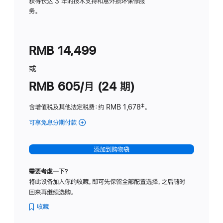
务
获得长达 3 年的技术支持和意外损坏保修服
务。
计
划
(适
RMB 14,499
用
于
或
Studio
RMB 605/月 (24 期)
Display
含增值税及其他法定税费
：约 RMB 1,678
脚
‡。
注
可享免息分期付款
(Studio
Display
-
添加到购物袋
纳
米
需要考虑一下？
纹
将此设备加入你的收藏，即可先保留全部配置选择，之后随时
理
回来再继续选购。
玻
璃
收藏
面