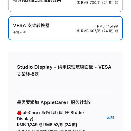
或 RMB 730/月 (24 期) 起
VESA 支架转换器
RMB 14,499
或 RMB 605/月 (24 期) 起
不含支架
Studio Display - 纳米纹理玻璃面板 - VESA
支架转换器
是否要添加 AppleCare+ 服务计划？
AppleCare+ 服务计划 (适用于 Studio
AppleC
添加
Display)
服
RMB 1,249
或
RMB 53/月 (24 期)