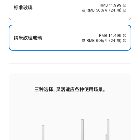
RMB 11,999
起
标准玻璃
或 RMB 500/月 (24 期) 起
RMB 14,499
起
纳米纹理玻璃
或 RMB 605/月 (24 期) 起
三种选择，灵活适应各种使用场景。
标