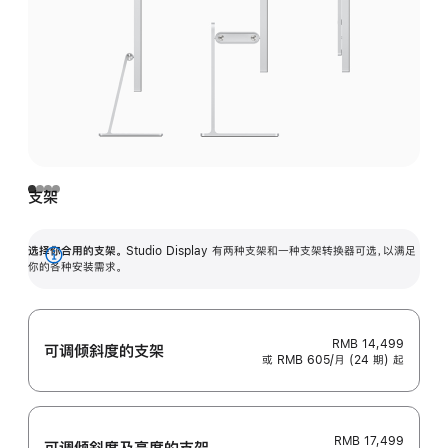
支架
选择你合用的支架。
Studio Display 有两种支架和一种支架转换器可选，以满足
展
你的各种安装需求。
开
RMB 14,499
可调倾斜度的支架
或 RMB 605/月 (24 期) 起
RMB 17,499
可调倾斜度及高‍度的支‍架