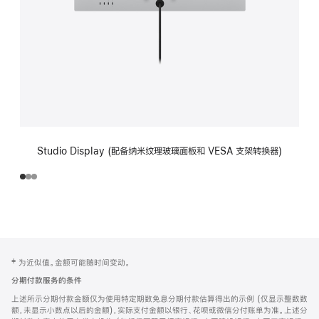
Studio Display (配备纳米纹理玻璃面板和 VESA 支架转换器)
网
脚
‡ 为近似值。金额可能随时间变动。
注
页
分期付款服务的条件
页
上述所示分期付款金额仅为使用特定期数免息分期付款估算得出的示例 (仅显示整数数
脚
额，未显示小数点以后的金额)，实际支付金额以银行、花呗或微信分付账单为准。上述分