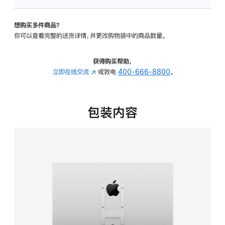
板
-
想购买多件商品？
VESA
你可以查看完整的送货详情，并更改购物袋中的商品数量。
支
架
转
获得购买帮助，
换
立即在线交流
(在
或致电
400-666-8800
。
器
新
的
窗
分
口
包装内容
期
中
付
打
款
开)
选
项)