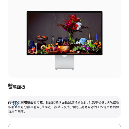
玻璃面板
两种抗反射玻璃面板可选。
标配的玻璃面板经过特别设计，反光率极低。纳米纹理
展
玻璃面板可分散反射光，从而进一步减少反光，即使在高亮光源的工作场所也能保
持出色画质。
开