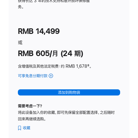
务
获得长达 3 年的技术支持和意外损坏保修服
务。
计
划
(适
RMB 14,499
用
于
或
Studio
RMB 605/月 (24 期)
Display
含增值税及其他法定税费
：约 RMB 1,678
脚
‡。
注
可享免息分期付款
(Studio
Display
-
添加到购物袋
纳
米
需要考虑一下？
纹
将此设备加入你的收藏，即可先保留全部配置选择，之后随时
理
回来再继续选购。
玻
璃
收藏
面