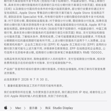
期付款方案由信用卡发卡机构 (包括但不限于招商银行、中国建设银行、中国工商银行
等，具体支持分期付款服务的可选择银行及对应分期付款方案请见付款页面)、蚂蚁金服
(花呗) 以及微信分付面向符合条件的中国大陆居民提供。部分银行会要求你通过支付
宝完成购买。Apple Store 零售店的分期付款方案可能与 Apple Store 在线商店不
同，请到店咨询 Specialist 专家。所有银行信用卡分期均需经你的信用卡发卡机构批
准；对于花呗分期，需经蚂蚁金服批准；对于微信分付分期，需经微信分付批准。如果你选
择的分期付款方案未获得信用卡发卡机构、蚂蚁金服或微信分付的批准，Apple 将不会
被告知原因。请参阅信用卡发卡机构 (包括但不限于招商银行、中国建设银行、中国工商
银行等，具体支持分期付款服务的可选择银行请见付款页面) 网站、支付宝网站和微信
分付服务页面，了解相关条件、费用和收费。订单可能需要满足特定金额要求，不同免息
分期期数对应的最低限额可能有所不同。上述分期付款服务只适用于个人消费者。企业
和教育机构客户、企业员工购买计划 (EPP) 和 Apple 员工购买计划 (EPP) 适用的分
期付款方案可能与上述方案不同，详情请参见教育商店、EPP 在线商店和企业商店。公
司信用卡无资格申请分期。招商银行分期付款单笔订单最高限额为 RMB 150000。
当商品有货并/或发货时，购物金额将计入你的信用卡、支付宝或微信分付账单。相关财
务费用将显示在你的信用卡对账单、支付宝或微信账户中。
产品按广告宣传价或标价提供分期付款服务。价格包含增值税。所有订单均可享受免费
送货服务。
此信息更新于 2026 年 7 月 30 日。
1. 重量依配置和制造工艺的不同而可能有所差异。
我们会使用你所在位置，为你更快显示送货选项。我们通过你的 IP 地址，或者你在上次
访问 Apple 网站时输入的位置信息，找到了你的位置。
Mac
显示器
购买 Studio Display