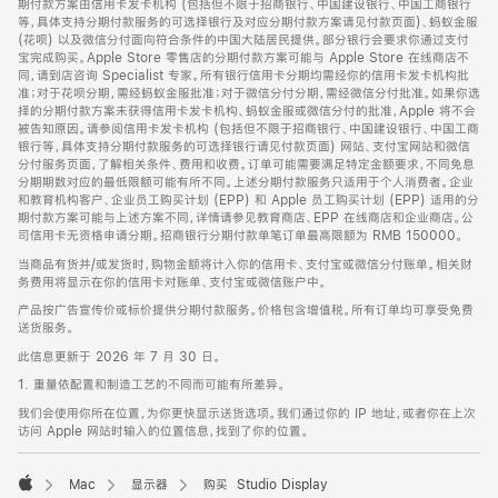
期付款方案由信用卡发卡机构 (包括但不限于招商银行、中国建设银行、中国工商银行
等，具体支持分期付款服务的可选择银行及对应分期付款方案请见付款页面)、蚂蚁金服
(花呗) 以及微信分付面向符合条件的中国大陆居民提供。部分银行会要求你通过支付
宝完成购买。Apple Store 零售店的分期付款方案可能与 Apple Store 在线商店不
同，请到店咨询 Specialist 专家。所有银行信用卡分期均需经你的信用卡发卡机构批
准；对于花呗分期，需经蚂蚁金服批准；对于微信分付分期，需经微信分付批准。如果你选
择的分期付款方案未获得信用卡发卡机构、蚂蚁金服或微信分付的批准，Apple 将不会
被告知原因。请参阅信用卡发卡机构 (包括但不限于招商银行、中国建设银行、中国工商
银行等，具体支持分期付款服务的可选择银行请见付款页面) 网站、支付宝网站和微信
分付服务页面，了解相关条件、费用和收费。订单可能需要满足特定金额要求，不同免息
分期期数对应的最低限额可能有所不同。上述分期付款服务只适用于个人消费者。企业
和教育机构客户、企业员工购买计划 (EPP) 和 Apple 员工购买计划 (EPP) 适用的分
期付款方案可能与上述方案不同，详情请参见教育商店、EPP 在线商店和企业商店。公
司信用卡无资格申请分期。招商银行分期付款单笔订单最高限额为 RMB 150000。
当商品有货并/或发货时，购物金额将计入你的信用卡、支付宝或微信分付账单。相关财
务费用将显示在你的信用卡对账单、支付宝或微信账户中。
产品按广告宣传价或标价提供分期付款服务。价格包含增值税。所有订单均可享受免费
送货服务。
此信息更新于 2026 年 7 月 30 日。
1. 重量依配置和制造工艺的不同而可能有所差异。
我们会使用你所在位置，为你更快显示送货选项。我们通过你的 IP 地址，或者你在上次
访问 Apple 网站时输入的位置信息，找到了你的位置。
Mac
显示器
购买 Studio Display