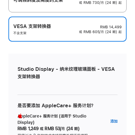
或 RMB 730/月 (24 期) 起
VESA 支架转换器
RMB 14,499
或 RMB 605/月 (24 期) 起
不含支架
Studio Display - 纳米纹理玻璃面板 - VESA
支架转换器
是否要添加 AppleCare+ 服务计划？
AppleCare+ 服务计划 (适用于 Studio
AppleC
添加
Display)
服
RMB 1,249
或
RMB 53/月 (24 期)