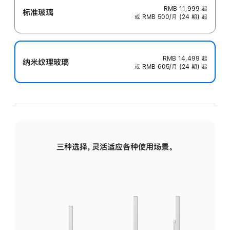
RMB 11,999
起
标准玻璃
或 RMB 500/月 (24 期) 起
RMB 14,499
起
纳米纹理玻璃
或 RMB 605/月 (24 期) 起
三种选择，灵活适应各种使用场景。
标