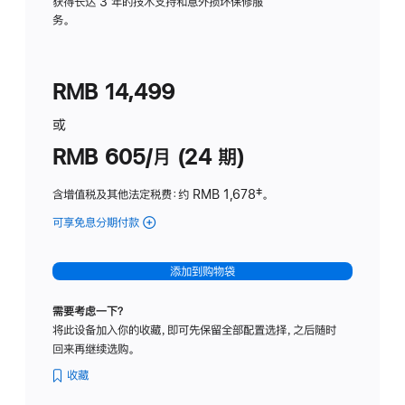
务
获得长达 3 年的技术支持和意外损坏保修服
务。
计
划
(适
RMB 14,499
用
于
或
Studio
RMB 605/月 (24 期)
Display
含增值税及其他法定税费
：约 RMB 1,678
脚
‡。
注
可享免息分期付款
(Studio
Display
-
添加到购物袋
纳
米
需要考虑一下？
纹
将此设备加入你的收藏，即可先保留全部配置选择，之后随时
理
回来再继续选购。
玻
璃
收藏
面