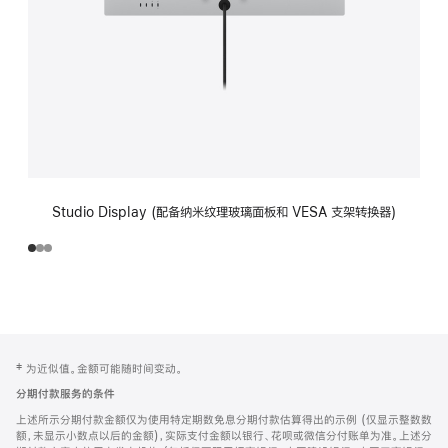
Studio Display (配备纳米纹理玻璃面板和 VESA 支架转换器)
网
脚
‡ 为近似值。金额可能随时间变动。
注
页
分期付款服务的条件
页
上述所示分期付款金额仅为使用特定期数免息分期付款估算得出的示例 (仅显示整数数
脚
额，未显示小数点以后的金额)，实际支付金额以银行、花呗或微信分付账单为准。上述分