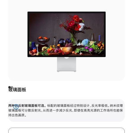
玻璃面板
两种抗反射玻璃面板可选。
标配的玻璃面板经过特别设计，反光率极低。纳米纹理
展
玻璃面板可分散反射光，从而进一步减少反光，即使在高亮光源的工作场所也能保
持出色画质。
开