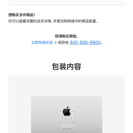
板
-
想购买多件商品？
VESA
你可以查看完整的送货详情，并更改购物袋中的商品数量。
支
架
转
获得购买帮助，
换
立即在线交流
(在
或致电
400-666-8800
。
器
新
的
窗
分
口
包装内容
期
中
付
打
款
开)
选
项)