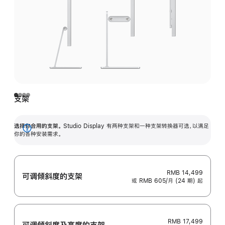
支架
选择你合用的支架。
Studio Display 有两种支架和一种支架转换器可选，以满足
展
你的各种安装需求。
开
RMB 14,499
可调倾斜度的支架
或 RMB 605/月 (24 期) 起
RMB 17,499
可调倾斜度及高‍度的支‍架