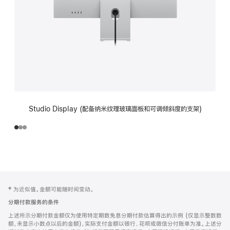
Studio Display (配备纳米纹理玻璃面板和可调倾斜度的支架)
网
脚
‡ 为近似值。金额可能随时间变动。
注
页
分期付款服务的条件
页
上述所示分期付款金额仅为使用特定期数免息分期付款估算得出的示例 (仅显示整数数
脚
额，未显示小数点以后的金额)，实际支付金额以银行、花呗或微信分付账单为准。上述分