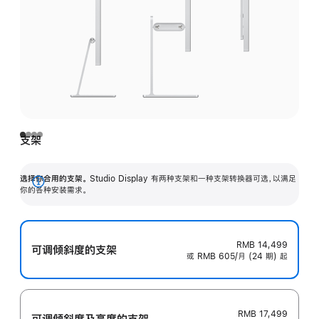
支架
选择你合用的支架。
Studio Display 有两种支架和一种支架转换器可选，以满足
展
你的各种安装需求。
开
RMB 14,499
可调倾斜度的支架
或 RMB 605/月 (24 期) 起
RMB 17,499
可调倾斜度及高‍度的支‍架